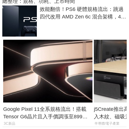
總整理：規格、功耗、上市時間
效能翻倍！PS6 硬體規格流出：跳過
四代改用 AMD Zen 6c 混合架構，4K
120fps 與全光追時代來臨
Google Pixel 11全系規格流出！搭載
j5Create
Tensor G6晶片且入手價調漲至899美
入木紋、磁吸
元
3C新品
半導體/電子產業