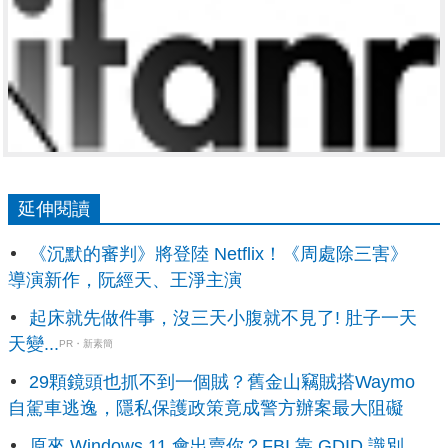
延伸閱讀
《沉默的審判》將登陸 Netflix！《周處除三害》
導演新作，阮經天、王淨主演
起床就先做件事，沒三天小腹就不見了! 肚子一天
天變...
PR・新素簡
29顆鏡頭也抓不到一個賊？舊金山竊賊搭Waymo
自駕車逃逸，隱私保護政策竟成警方辦案最大阻礙
原來 Windows 11 會出賣你？FBI 靠 GDID 識別