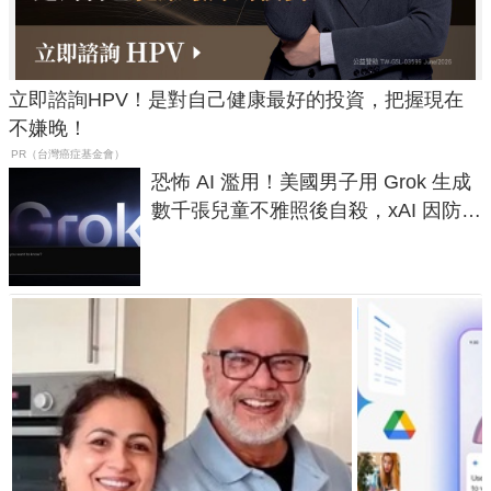
立即諮詢HPV！是對自己健康最好的投資，把握現在
不嫌晚！
PR（台灣癌症基金會）
恐怖 AI 濫用！美國男子用 Grok 生成
數千張兒童不雅照後自殺，xAI 因防護
失靈與不配合警方遭起訴