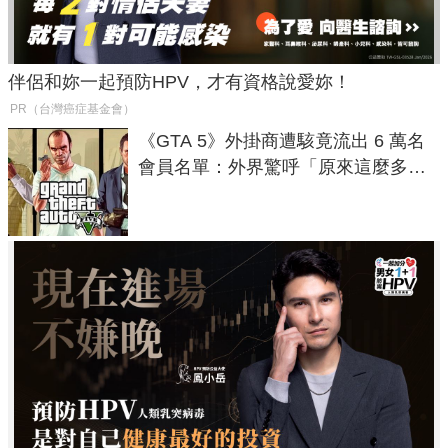
伴侶和妳一起預防HPV，才有資格說愛妳！
PR（台灣癌症基金會）
《GTA 5》外掛商遭駭竟流出 6 萬名
會員名單：外界驚呼「原來這麼多人
在開掛！」