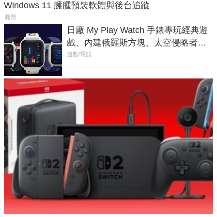
Windows 11 臃腫預裝軟體與後台追蹤
趨勢
日廠 My Play Watch 手錶專玩經典遊
戲、內建俄羅斯方塊、太空侵略者，
不過竟然不能連手機？
遊戲/電競