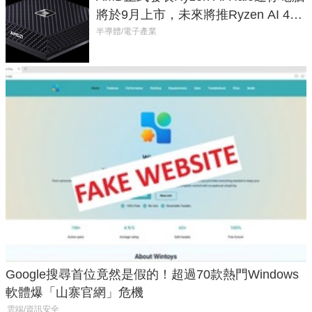
將於9月上市，未來將推Ryzen AI 400
Max系列處理器與對應升級版
半導體/電子產業
Google搜尋首位竟然是假的！超過70款熱門Windows
軟體爆「山寨官網」危機
雲端/資訊安全