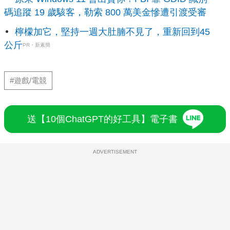
碼追蹤 19 歲駭客，勒索 800 萬美金慘遭引渡受審
檸檬加它，堅持一週大肚腩不見了，重新回到45
公斤
PR・新素簡
#遊戲/電競
送【10個ChatGPT的好工具】電子書
ADVERTISEMENT