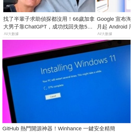
找了半輩子求助偵探都沒用！66歲加拿
Google 宣布淘汰 
大男子靠ChatGPT，成功找回失散50
月起 Android
年家人
AI/大數據
AI/大數據
GitHub 熱門開源神器！Winhance 一鍵安全精簡