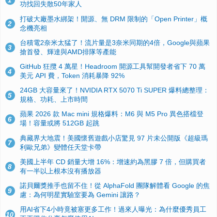
1
功找回失散50年家人
打破大廠墨水綁架！開源、無 DRM 限制的「Open Printer」概
2
念機亮相
台積電2奈米太猛了！流片量是3奈米同期的4倍，Google與蘋果
3
搶首發、輝達與AMD排隊等產能
GitHub 狂攬 4 萬星！Headroom 開源工具幫開發者省下 70 萬
4
美元 API 費，Token 消耗暴降 92%
24GB 大容量來了！NVIDIA RTX 5070 Ti SUPER 爆料總整理：
5
規格、功耗、上市時間
蘋果 2026 款 Mac mini 規格爆料：M6 與 M5 Pro 異色搭檔登
6
場！容量或將 512GB 起跳
典藏界大地震！美國懷舊遊戲小店驚見 97 片未公開版《超級瑪
7
利歐兄弟》變體任天堂卡帶
美國上半年 CD 銷量大增 16%：增速約為黑膠 7 倍，但購買者
8
有一半以上根本沒有播放器
諾貝爾獎推手也留不住！從 AlphaFold 團隊解體看 Google 的焦
9
慮：為何明星實驗室要為 Gemini 讓路？
用AI省下4小時竟被塞更多工作！過來人曝光：為什麼優秀員工
10