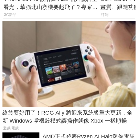
看光，華強北山寨機要起飛了？專家曝
畫質、跟隨功
山寨機無法復刻兩大關鍵
一次看懂兩台
3C新品
評測
終於要好用了！ROG Ally 將迎來系統級重大更新，全
新 Windows 掌機殼模式讓操作就像 Xbox 一樣順暢
遊戲/電競
AMD正式發表Ryzen AI Halo迷你電腦