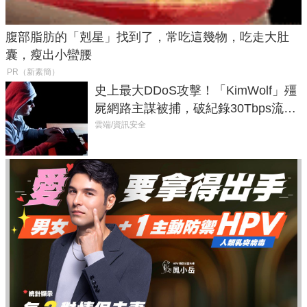
腹部脂肪的「剋星」找到了，常吃這幾物，吃走大肚
囊，瘦出小蠻腰
PR（新素簡）
史上最大DDoS攻擊！「KimWolf」殭
屍網路主謀被捕，破紀錄30Tbps流量
癱瘓全球！
雲端/資訊安全