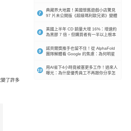
512GB 起跳
典藏界大地震！美國懷舊遊戲小店驚見
7
97 片未公開版《超級瑪利歐兄弟》變體
任天堂卡帶
美國上半年 CD 銷量大增 16%：增速約
8
為黑膠 7 倍，但購買者有一半以上根本
沒有播放器
諾貝爾獎推手也留不住！從 AlphaFold
9
團隊解體看 Google 的焦慮：為何明星
實驗室要為 Gemini 讓路？
用AI省下4小時竟被塞更多工作！過來人
10
曝光：為什麼優秀員工不再跟你分享怎
麼使用AI
改變了許多