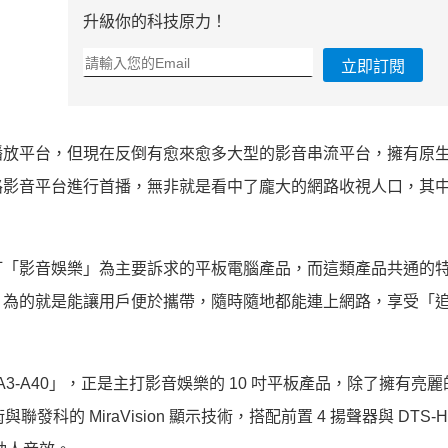
升級你的科技原力！
立即訂閱
播放平台，但現在反倒有愈來愈多大型的影音串流平台，擁有原
路影音平台進行首播，無非就是看中了龐大的網路收視人口，其
打「影音娛樂」為主要訴求的平板電腦產品，而這類產品共通的
，為的就是能讓用戶便於攜帶，隨時隨地都能連上網路，享受「
 10 A3-A40」，正是主打影音娛樂的 10 吋平板產品，除了擁有亮麗的 
控技術與聯發科的 MiraVision 顯示技術，搭配前置 4 揚聲器與 DTS-