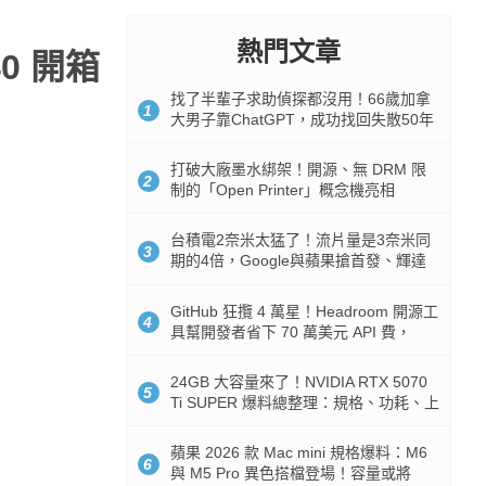
熱門文章
40 開箱
找了半輩子求助偵探都沒用！66歲加拿
1
大男子靠ChatGPT，成功找回失散50年
家人
打破大廠墨水綁架！開源、無 DRM 限
2
制的「Open Printer」概念機亮相
台積電2奈米太猛了！流片量是3奈米同
3
期的4倍，Google與蘋果搶首發、輝達
與AMD排隊等產能
GitHub 狂攬 4 萬星！Headroom 開源工
4
具幫開發者省下 70 萬美元 API 費，
Token 消耗暴降 92%
24GB 大容量來了！NVIDIA RTX 5070
5
Ti SUPER 爆料總整理：規格、功耗、上
市時間
蘋果 2026 款 Mac mini 規格爆料：M6
6
與 M5 Pro 異色搭檔登場！容量或將