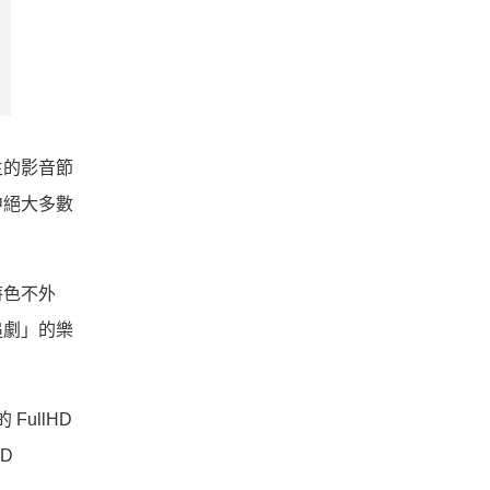
生的影音節
中絕大多數
特色不外
追劇」的樂
FullHD
HD