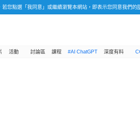
，若您點選「我同意」或繼續瀏覽本網站，即表示您同意我們的
片
活動
討論區
課程
#AI ChatGPT
深度有料
C