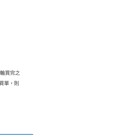
一輪買完之
者買單，則