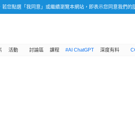
，若您點選「我同意」或繼續瀏覽本網站，即表示您同意我們的
片
活動
討論區
課程
#AI ChatGPT
深度有料
C