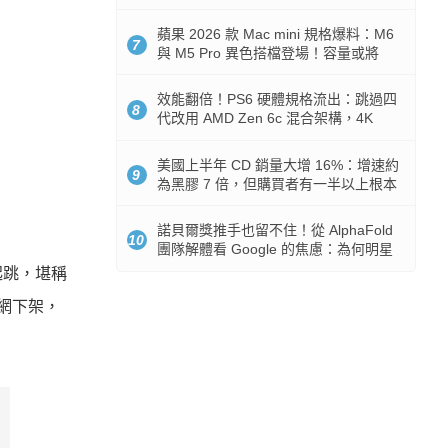
Token 消耗暴降 92%
蘋果 2026 款 Mac mini 規格爆料：M6
7
與 M5 Pro 異色搭檔登場！容量或將
512GB 起跳
效能翻倍！PS6 硬體規格流出：跳過四
8
代改用 AMD Zen 6c 混合架構，4K
120fps 與全光追時代來臨
美國上半年 CD 銷量大增 16%：增速約
9
為黑膠 7 倍，但購買者有一半以上根本
沒有播放器
諾貝爾獎推手也留不住！從 AlphaFold
10
團隊解體看 Google 的焦慮：為何明星
實驗室要為 Gemini 讓路？
元起跳，堪稱
在官網下架，