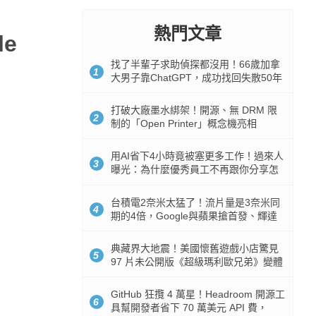
熱門文章
e
找了半輩子求助偵探都沒用！66歲加拿
1
大男子靠ChatGPT，成功找回失散50年
家人
打破大廠墨水綁架！開源、無 DRM 限
2
制的「Open Printer」概念機亮相
用AI省下4小時竟被塞更多工作！過來人
3
曝光：為什麼優秀員工不再跟你分享怎
麼使用AI
台積電2奈米太猛了！流片量是3奈米同
4
期的4倍，Google與蘋果搶首發、輝達
與AMD排隊等產能
典藏界大地震！美國懷舊遊戲小店驚見
5
97 片未公開版《超級瑪利歐兄弟》變體
任天堂卡帶
GitHub 狂攬 4 萬星！Headroom 開源工
6
具幫開發者省下 70 萬美元 API 費，