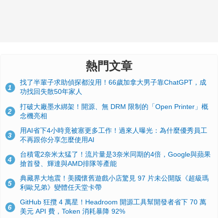
熱門文章
找了半輩子求助偵探都沒用！66歲加拿大男子靠ChatGPT，成
1
功找回失散50年家人
打破大廠墨水綁架！開源、無 DRM 限制的「Open Printer」概
2
念機亮相
用AI省下4小時竟被塞更多工作！過來人曝光：為什麼優秀員工
3
不再跟你分享怎麼使用AI
台積電2奈米太猛了！流片量是3奈米同期的4倍，Google與蘋果
4
搶首發、輝達與AMD排隊等產能
典藏界大地震！美國懷舊遊戲小店驚見 97 片未公開版《超級瑪
5
利歐兄弟》變體任天堂卡帶
GitHub 狂攬 4 萬星！Headroom 開源工具幫開發者省下 70 萬
6
美元 API 費，Token 消耗暴降 92%