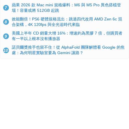
蘋果 2026 款 Mac mini 規格爆料：M6 與 M5 Pro 異色搭檔登
7
場！容量或將 512GB 起跳
效能翻倍！PS6 硬體規格流出：跳過四代改用 AMD Zen 6c 混
8
合架構，4K 120fps 與全光追時代來臨
美國上半年 CD 銷量大增 16%：增速約為黑膠 7 倍，但購買者
9
有一半以上根本沒有播放器
諾貝爾獎推手也留不住！從 AlphaFold 團隊解體看 Google 的焦
10
慮：為何明星實驗室要為 Gemini 讓路？