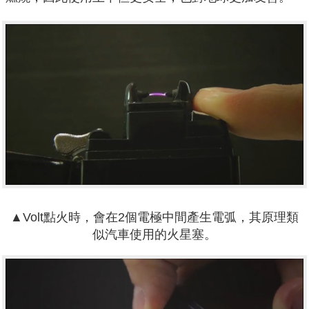
▲Volt點火時，會在2個電極中間產生電弧，其原理類
似汽車使用的火星塞。