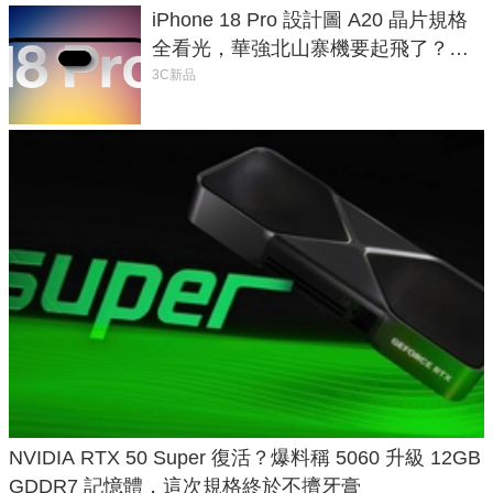
iPhone 18 Pro 設計圖 A20 晶片規格
全看光，華強北山寨機要起飛了？專
家曝山寨機無法復刻兩大關鍵
3C新品
NVIDIA RTX 50 Super 復活？爆料稱 5060 升級 12GB
GDDR7 記憶體，這次規格終於不擠牙膏