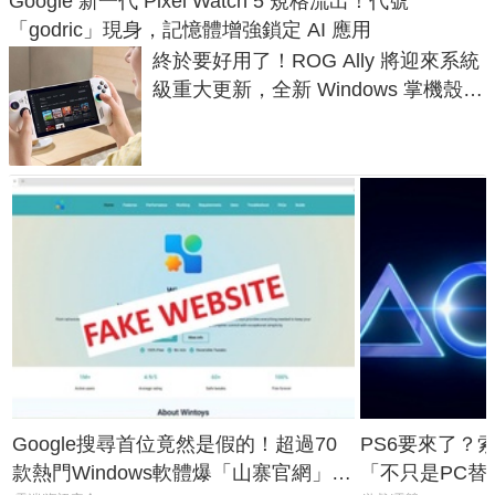
Google 新一代 Pixel Watch 5 規格流出！代號
「godric」現身，記憶體增強鎖定 AI 應用
終於要好用了！ROG Ally 將迎來系統
級重大更新，全新 Windows 掌機殼模
式讓操作就像 Xbox 一樣順暢
Google搜尋首位竟然是假的！超過70
PS6要來了？
款熱門Windows軟體爆「山寨官網」危
「不只是PC替