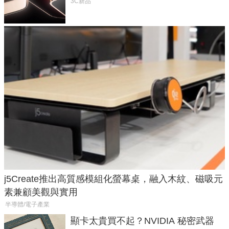
元
3C新品
j5Create推出高質感模組化螢幕桌，融入木紋、磁吸元
素兼顧美觀與實用
半導體/電子產業
顯卡太貴買不起？NVIDIA 秘密武器