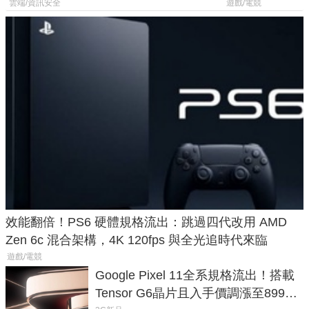
機
廳、進軍電競
雲端/資訊安全
遊戲/電競
效能翻倍！PS6 硬體規格流出：跳過四代改用 AMD
Zen 6c 混合架構，4K 120fps 與全光追時代來臨
遊戲/電競
Google Pixel 11全系規格流出！搭載
Tensor G6晶片且入手價調漲至899美