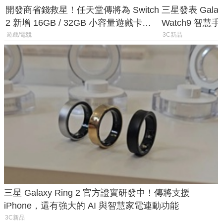
開發商省錢救星！任天堂傳將為 Switch
三星發表 Galaxy 
2 新增 16GB / 32GB 小容量遊戲卡的
Watch9 智
選擇
導航功能
遊戲/電競
3C新品
三星 Galaxy Ring 2 官方證實研發中！傳將支援
iPhone，還有強大的 AI 與智慧家電連動功能
3C新品