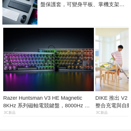
盤保護套，可變身平板、掌機支架，
售價 2,090 元
Razer Huntsman V3 HE Magnetic
DIKE 推出 V
8KHz 系列磁軸電競鍵盤，8000Hz 輪
整合充電與自
詢率、0.1mm 觸發全面升級
3C新品
3C新品