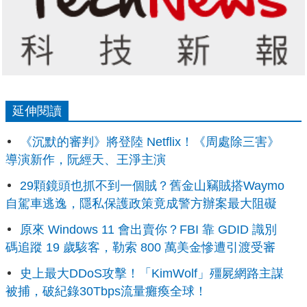
延伸閱讀
《沉默的審判》將登陸 Netflix！《周處除三害》
導演新作，阮經天、王淨主演
29顆鏡頭也抓不到一個賊？舊金山竊賊搭Waymo
自駕車逃逸，隱私保護政策竟成警方辦案最大阻礙
原來 Windows 11 會出賣你？FBI 靠 GDID 識別
碼追蹤 19 歲駭客，勒索 800 萬美金慘遭引渡受審
史上最大DDoS攻擊！「KimWolf」殭屍網路主謀
被捕，破紀錄30Tbps流量癱瘓全球！