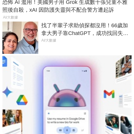
恐怖 AI 濫用！美國男子用 Grok 生成數千張兒童不雅
照後自殺，xAI 因防護失靈與不配合警方遭起訴
AI/大數據
找了半輩子求助偵探都沒用！66歲加
拿大男子靠ChatGPT，成功找回失散
50年家人
AI/大數據