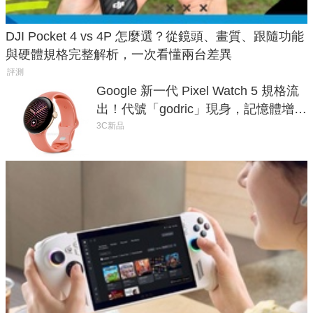
DJI Pocket 4 vs 4P 怎麼選？從鏡頭、畫質、跟隨功能
與硬體規格完整解析，一次看懂兩台差異
評測
Google 新一代 Pixel Watch 5 規格流
出！代號「godric」現身，記憶體增強
鎖定 AI 應用
3C新品