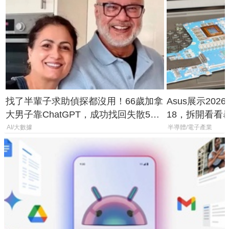
找了半輩子求助偵探都沒用！66歲加拿
Asus展示2026年
大男子靠ChatGPT，成功找回失散50
18，拆開看看
年家人
AI/大數據
半導體/電子產業