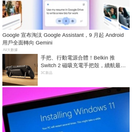
Google 宣布淘汰 Google Assistant，9 月起 Android
用戶全面轉向 Gemini
AI/大數據
手把、行動電源合體！Belkin 推
Switch 2 磁吸充電手把殼，續航最高
延長 1.5 倍
3C新品