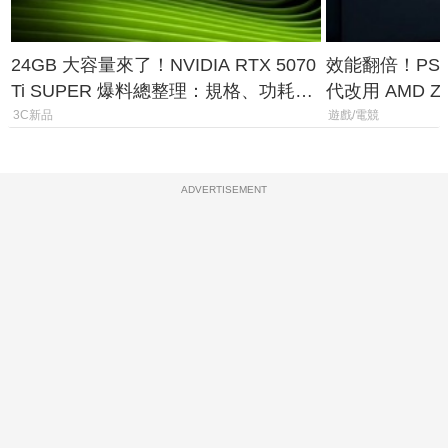
24GB 大容量來了！NVIDIA RTX 5070
效能翻倍！PS
Ti SUPER 爆料總整理：規格、功耗、
代改用 AMD Z
上市時間
120fps 與全
3C新品
遊戲/電競
ADVERTISEMENT