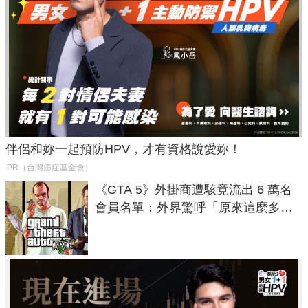
伴侶和妳一起預防HPV，才有資格說愛妳！
PR（台灣癌症基金會）
《GTA 5》外掛商遭駭竟流出 6 萬名
會員名單：外界驚呼「原來這麼多人
在開掛！」