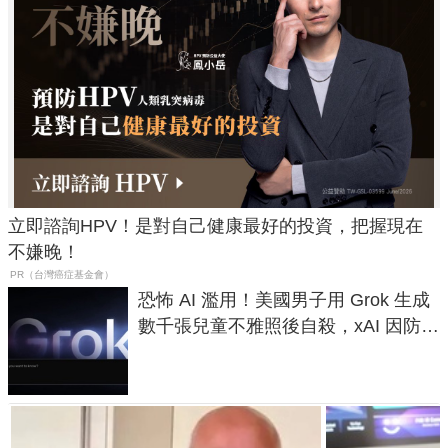
立即諮詢HPV！是對自己健康最好的投資，把握現在
不嫌晚！
PR（台灣癌症基金會）
恐怖 AI 濫用！美國男子用 Grok 生成
數千張兒童不雅照後自殺，xAI 因防護
失靈與不配合警方遭起訴