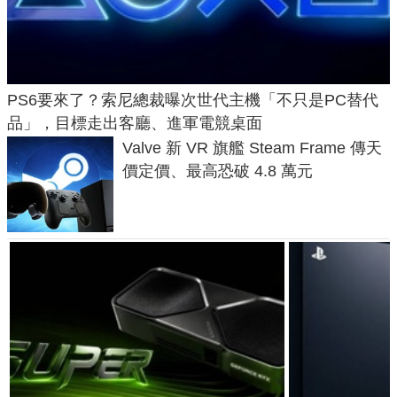
PS6要來了？索尼總裁曝次世代主機「不只是PC替代
品」，目標走出客廳、進軍電競桌面
Valve 新 VR 旗艦 Steam Frame 傳天
價定價、最高恐破 4.8 萬元