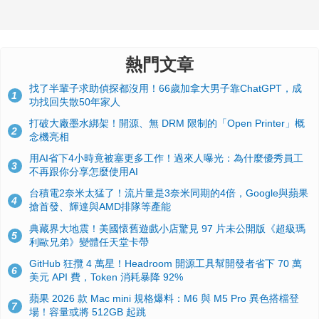
熱門文章
找了半輩子求助偵探都沒用！66歲加拿大男子靠ChatGPT，成
1
功找回失散50年家人
打破大廠墨水綁架！開源、無 DRM 限制的「Open Printer」概
2
念機亮相
用AI省下4小時竟被塞更多工作！過來人曝光：為什麼優秀員工
3
不再跟你分享怎麼使用AI
台積電2奈米太猛了！流片量是3奈米同期的4倍，Google與蘋果
4
搶首發、輝達與AMD排隊等產能
典藏界大地震！美國懷舊遊戲小店驚見 97 片未公開版《超級瑪
5
利歐兄弟》變體任天堂卡帶
GitHub 狂攬 4 萬星！Headroom 開源工具幫開發者省下 70 萬
6
美元 API 費，Token 消耗暴降 92%
蘋果 2026 款 Mac mini 規格爆料：M6 與 M5 Pro 異色搭檔登
7
場！容量或將 512GB 起跳