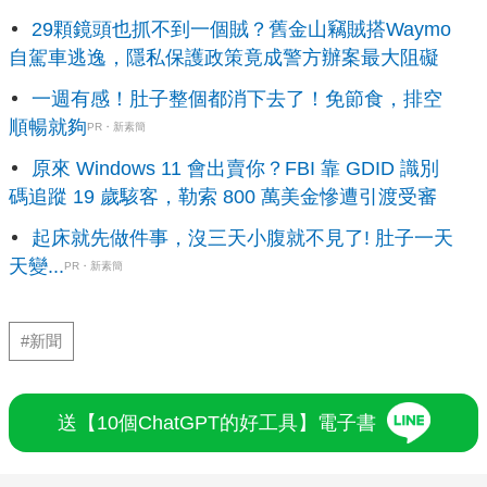
29顆鏡頭也抓不到一個賊？舊金山竊賊搭Waymo
自駕車逃逸，隱私保護政策竟成警方辦案最大阻礙
一週有感！肚子整個都消下去了！免節食，排空
順暢就夠
PR・新素簡
原來 Windows 11 會出賣你？FBI 靠 GDID 識別
碼追蹤 19 歲駭客，勒索 800 萬美金慘遭引渡受審
起床就先做件事，沒三天小腹就不見了! 肚子一天
天變...
PR・新素簡
#新聞
送【10個ChatGPT的好工具】電子書