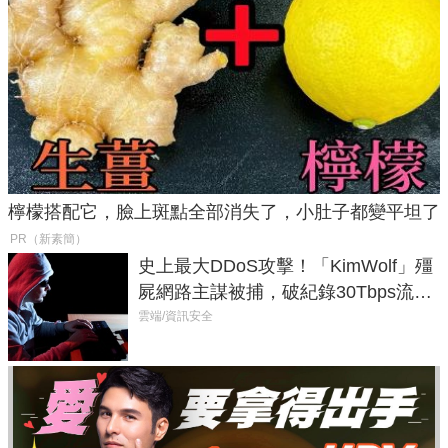
檸檬搭配它，臉上斑點全部消失了，小肚子都變平坦了
PR（新素簡）
史上最大DDoS攻擊！「KimWolf」殭
屍網路主謀被捕，破紀錄30Tbps流量
癱瘓全球！
雲端/資訊安全