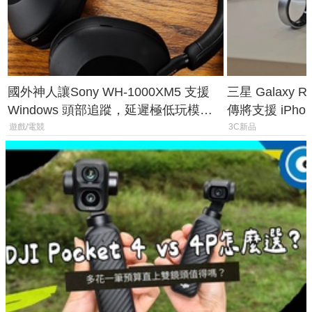
國外神人讓Sony WH-1000XM5 支援
三星 Galaxy 
Windows 頭部追蹤，延遲極低玩模擬
傳將支援 iPho
飛行超有感
慧家電連動功
遊戲/電競
3C新品