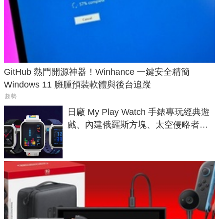
GitHub 熱門開源神器！Winhance 一鍵安全精簡
Windows 11 臃腫預裝軟體與後台追蹤
趨勢
日廠 My Play Watch 手錶專玩經典遊
戲、內建俄羅斯方塊、太空侵略者，
不過竟然不能連手機？