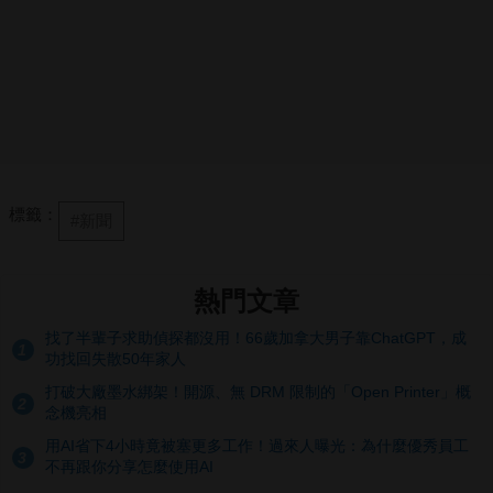
標籤：
#新聞
熱門文章
找了半輩子求助偵探都沒用！66歲加拿大男子靠ChatGPT，成
1
功找回失散50年家人
打破大廠墨水綁架！開源、無 DRM 限制的「Open Printer」概
2
念機亮相
用AI省下4小時竟被塞更多工作！過來人曝光：為什麼優秀員工
3
不再跟你分享怎麼使用AI