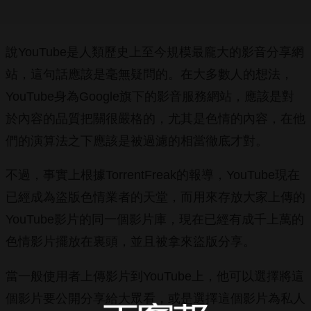
說YouTube是人類歷史上至今規模最龐大的影音分享網
站，這句話應該是毫無疑問的。在大多數人的想法，
YouTube身為Google旗下的影音服務網站，應該是對
於內容的品質把關很嚴格的，尤其是色情的內容，在他
們的演算法之下應該是被過濾的相當徹底才對。
不過，事實上根據TorrentFreak的報導，YouTube現在
已經成為盜版色情業者的天堂，而用來存放大家上傳的
YouTube影片的同一個影片庫，現在已經有成千上萬的
色情影片擺放在裏頭，並且被拿來盜版分享。
當一般使用者上傳影片到YouTube上，他可以選擇將這
個影片要公開分享給大眾看，或是選擇這個影片為私人