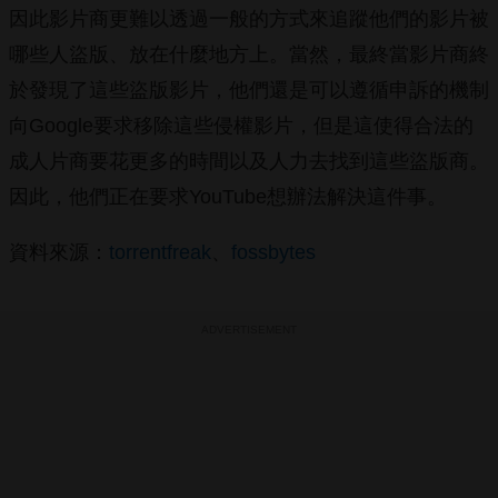
因此影片商更難以透過一般的方式來追蹤他們的影片被
哪些人盜版、放在什麼地方上。當然，最終當影片商終
於發現了這些盜版影片，他們還是可以遵循申訴的機制
向Google要求移除這些侵權影片，但是這使得合法的
成人片商要花更多的時間以及人力去找到這些盜版商。
因此，他們正在要求YouTube想辦法解決這件事。
資料來源：
torrentfreak
、
fossbytes
ADVERTISEMENT