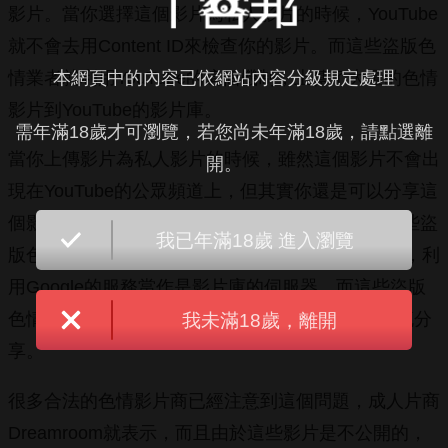
影片。當你選擇這個影片為私人影片的時候，YouTube
就不會去用Content ID來檢查你的影片。而這些盜版色
情業者就利用YouTube的這個機制，上傳了大量的色情
本網頁中的內容已依網站內容分級規定處理
影片到YouTube的影片庫。
需年滿18歲才可瀏覽，若您尚未年滿18歲，請點選離
當你上傳影片為私人影片的時候，雖然這個影片不會出
開。
現在YouTube的公眾頻道上，但其實你還是可以分享這
個影片的，YouTube會給你一個私人的連結。而這些盜
我已年滿18歲 進入瀏覽
版色情網站就把這個私人連結內嵌在他們的網站上，利
用Google的服務當作是影片庫的伺服器，而這些盜版
色情影片就透過googlevideo.com的域名來進行串流分
我未滿18歲，離開
享。
很多合法的色情影片商已經注意到這個問題，成人片商
Dreamroom就表示，而且由於這些影片是不公開的，