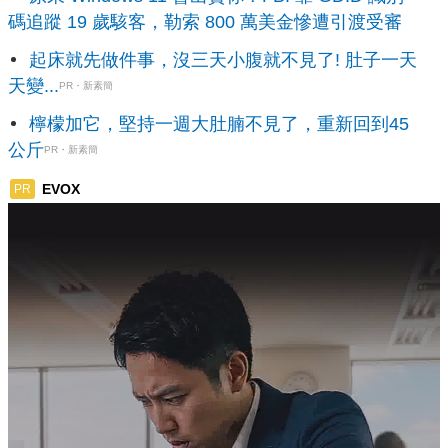
碼追蹤 19 歲駭客，勒索 800 萬美金慘遭引渡受審
起床就先做件事，沒三天小腹就不見了! 肚子一天
天變...
PR・新素簡
檸檬加它，堅持一週大肚腩不見了，重新回到45
公斤
PR・新素簡
EVOX
PR