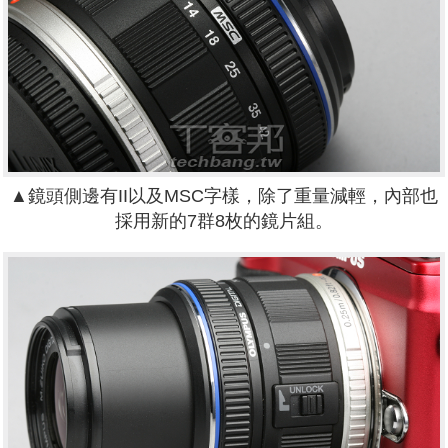
▲鏡頭側邊有II以及MSC字樣，除了重量減輕，內部也
採用新的7群8枚的鏡片組。