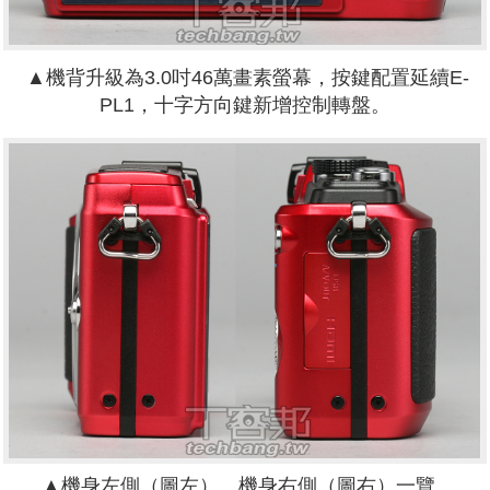
▲機背升級為3.0吋46萬畫素螢幕，按鍵配置延續E-
PL1，十字方向鍵新增控制轉盤。
▲機身左側（圖左）、機身右側（圖右）一覽。