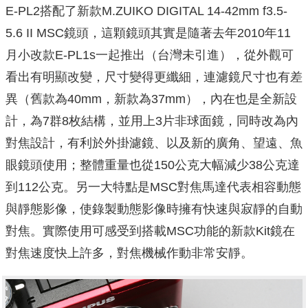
E-PL2搭配了新款M.ZUIKO DIGITAL 14-42mm f3.5-
5.6 II MSC鏡頭，這顆鏡頭其實是隨著去年2010年11
月小改款E-PL1s一起推出（台灣未引進），從外觀可
看出有明顯改變，尺寸變得更纖細，連濾鏡尺寸也有差
異（舊款為40mm，新款為37mm），內在也是全新設
計，為7群8枚結構，並用上3片非球面鏡，同時改為內
對焦設計，有利於外掛濾鏡、以及新的廣角、望遠、魚
眼鏡頭使用；整體重量也從150公克大幅減少38公克達
到112公克。另一大特點是MSC對焦馬達代表相容動態
與靜態影像，使錄製動態影像時擁有快速與寂靜的自動
對焦。實際使用可感受到搭載MSC功能的新款Kit鏡在
對焦速度快上許多，對焦機械作動非常安靜。