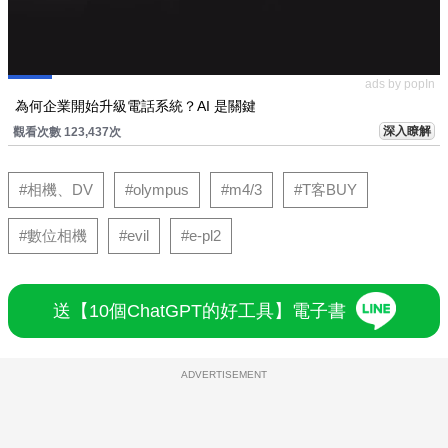
ads by popIn
為何企業開始升級電話系統？AI 是關鍵
深入瞭解
觀看次數 123,437次
#相機、DV
#olympus
#m4/3
#T客BUY
#數位相機
#evil
#e-pl2
送【10個ChatGPT的好工具】電子書
ADVERTISEMENT