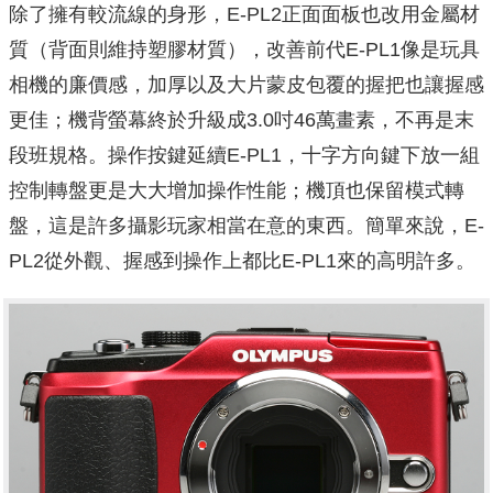
除了擁有較流線的身形，E-PL2正面面板也改用金屬材
質（背面則維持塑膠材質），改善前代E-PL1像是玩具
相機的廉價感，加厚以及大片蒙皮包覆的握把也讓握感
更佳；機背螢幕終於升級成3.0吋46萬畫素，不再是末
段班規格。操作按鍵延續E-PL1，十字方向鍵下放一組
控制轉盤更是大大增加操作性能；機頂也保留模式轉
盤，這是許多攝影玩家相當在意的東西。簡單來說，E-
PL2從外觀、握感到操作上都比E-PL1來的高明許多。