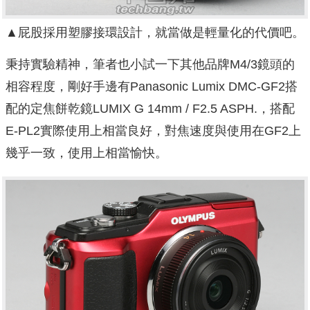
▲屁股採用塑膠接環設計，就當做是輕量化的代價吧。
秉持實驗精神，筆者也小試一下其他品牌M4/3鏡頭的
相容程度，剛好手邊有Panasonic Lumix DMC-GF2搭
配的定焦餅乾鏡LUMIX G 14mm / F2.5 ASPH.，搭配
E-PL2實際使用上相當良好，對焦速度與使用在GF2上
幾乎一致，使用上相當愉快。