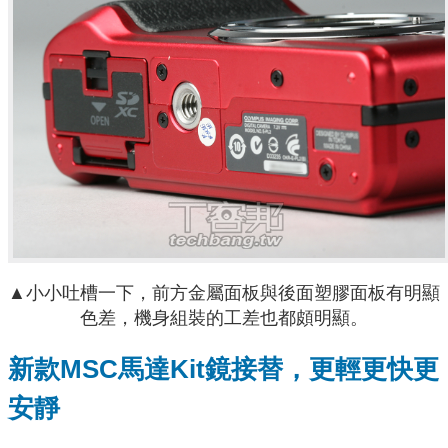
▲小小吐槽一下，前方金屬面板與後面塑膠面板有明顯
色差，機身組裝的工差也都頗明顯。
新款MSC馬達Kit鏡接替，更輕更快更
安靜