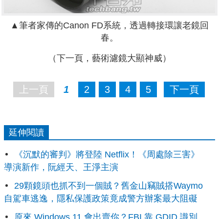
▲筆者家傳的Canon FD系統，透過轉接環讓老鏡回
春。
（下一頁，藝術濾鏡大顯神威）
上一頁
1
2
3
4
5
下一頁
延伸閱讀
《沉默的審判》將登陸 Netflix！《周處除三害》
導演新作，阮經天、王淨主演
29顆鏡頭也抓不到一個賊？舊金山竊賊搭Waymo
自駕車逃逸，隱私保護政策竟成警方辦案最大阻礙
原來 Windows 11 會出賣你？FBI 靠 GDID 識別