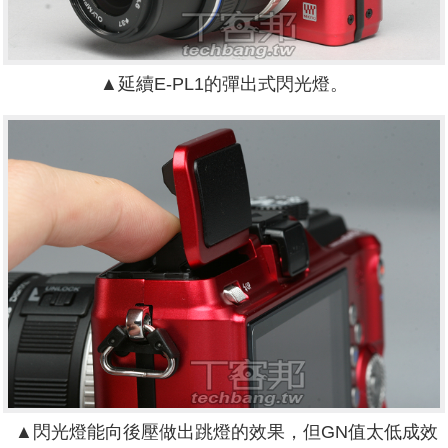
▲延續E-PL1的彈出式閃光燈。
▲閃光燈能向後壓做出跳燈的效果，但GN值太低成效