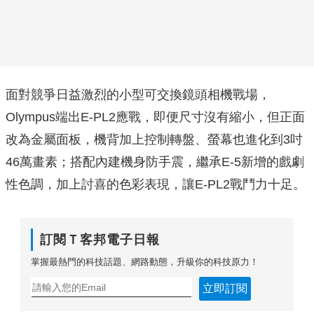
面對競爭日益激烈的小型可交換鏡頭相機戰場，
Olympus端出E-PL2應戰，即便尺寸沒有縮小，但正面
改為金屬面板，機背加上控制轉盤、螢幕也進化到3吋
46萬畫素；搭配內建機身防手震，繼承E-5新增的戲劇
性色調，加上討喜的色彩表現，讓E-PL2戰鬥力十足。
訂閱Ｔ客邦電子日報
掌握最熱門的科技話題、網路動態，升級你的科技原力！
立即訂閱