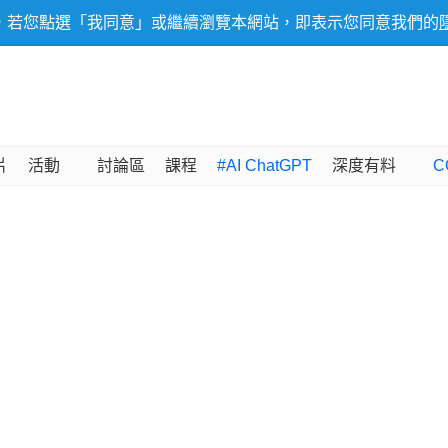
，若您點選「我同意」或繼續瀏覽本網站，即表示您同意我們的
片
活動
討論區
課程
#AI ChatGPT
深度有料
C