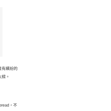
版，並有繽紛的
品大樑。
bread，不