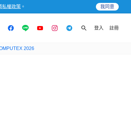
隱私權政策
。
我同意
登入
註冊
OMPUTEX 2026