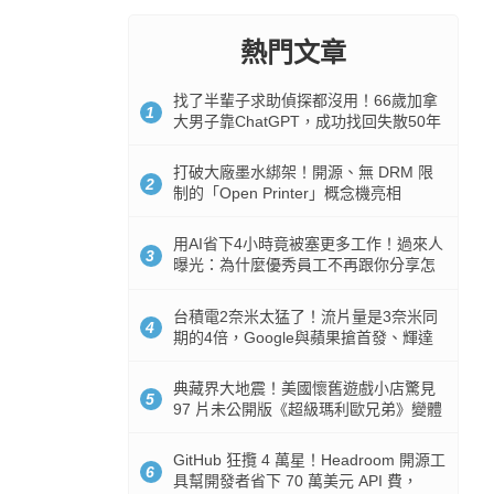
熱門文章
找了半輩子求助偵探都沒用！66歲加拿
1
大男子靠ChatGPT，成功找回失散50年
家人
打破大廠墨水綁架！開源、無 DRM 限
2
制的「Open Printer」概念機亮相
用AI省下4小時竟被塞更多工作！過來人
3
曝光：為什麼優秀員工不再跟你分享怎
麼使用AI
台積電2奈米太猛了！流片量是3奈米同
4
期的4倍，Google與蘋果搶首發、輝達
與AMD排隊等產能
典藏界大地震！美國懷舊遊戲小店驚見
5
97 片未公開版《超級瑪利歐兄弟》變體
任天堂卡帶
GitHub 狂攬 4 萬星！Headroom 開源工
6
具幫開發者省下 70 萬美元 API 費，