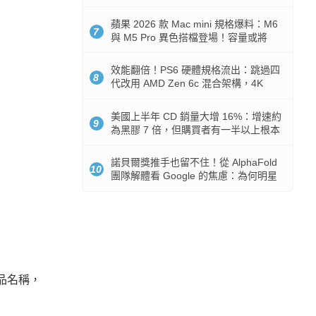
Token 消耗暴降 92%
蘋果 2026 款 Mac mini 規格爆料：M6
7
與 M5 Pro 異色搭檔登場！容量或將
512GB 起跳
效能翻倍！PS6 硬體規格流出：跳過四
8
代改用 AMD Zen 6c 混合架構，4K
120fps 與全光追時代來臨
美國上半年 CD 銷量大增 16%：增速約
9
為黑膠 7 倍，但購買者有一半以上根本
沒有播放器
諾貝爾獎推手也留不住！從 AlphaFold
10
團隊解體看 Google 的焦慮：為何明星
實驗室要為 Gemini 讓路？
品名稱，