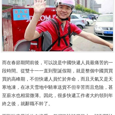
而在春節期間前後，可以說是中國快遞人員最痛苦的一
段時間。從雙十一一直到聖誕假期，就是整個中國買買
買的高峰期，不但快遞人員忙於奔命，而且天氣又是天
寒地凍，在冰天雪地中騎車送貨不但辛苦而且危險，甚
至薪水也相當微薄。因此，很多快遞工作者大約領到年
終之後，就辭職不幹了。