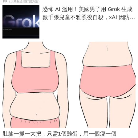
PR（大華銀全能行銷方案）
恐怖 AI 濫用！美國男子用 Grok 生成
數千張兒童不雅照後自殺，xAI 因防護
失靈與不配合警方遭起訴
肚腩一抓一大把，只需1個雞蛋，用一個瘦一個