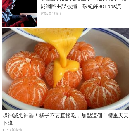
屍網路主謀被捕，破紀錄30Tbps流量
癱瘓全球！
雲端/資訊安全
超神減肥神器！橘子不要直接吃，加點這個！體重天天
下降
PR（新素簡）