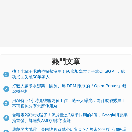
熱門文章
找了半輩子求助偵探都沒用！66歲加拿大男子靠ChatGPT，成
1
功找回失散50年家人
打破大廠墨水綁架！開源、無 DRM 限制的「Open Printer」概
2
念機亮相
用AI省下4小時竟被塞更多工作！過來人曝光：為什麼優秀員工
3
不再跟你分享怎麼使用AI
台積電2奈米太猛了！流片量是3奈米同期的4倍，Google與蘋果
4
搶首發、輝達與AMD排隊等產能
典藏界大地震！美國懷舊遊戲小店驚見 97 片未公開版《超級瑪