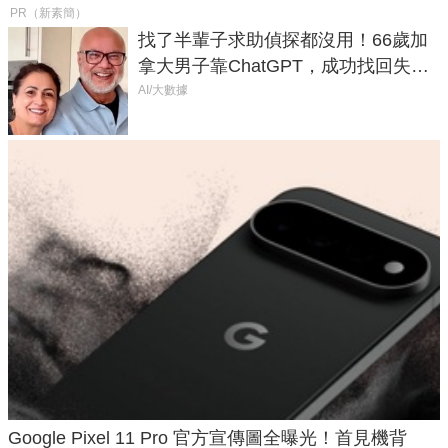
PR（新素簡）
找了半輩子求助偵探都沒用！66歲加
拿大男子靠ChatGPT，成功找回失散
50年家人
AI/大數據
Google Pixel 11 Pro 官方宣傳圖全曝光！首見機背