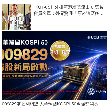
《GTA 5》外掛商遭駭竟流出 6 萬名
會員名單：外界驚呼「原來這麼多人
在開掛！」
009829掌握AI關鍵 大華韓國KOSPI 50今強勢開募