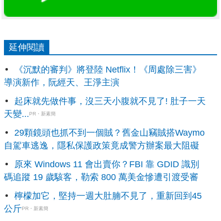
延伸閱讀
《沉默的審判》將登陸 Netflix！《周處除三害》
導演新作，阮經天、王淨主演
起床就先做件事，沒三天小腹就不見了! 肚子一天
天變...
PR・新素簡
29顆鏡頭也抓不到一個賊？舊金山竊賊搭Waymo
自駕車逃逸，隱私保護政策竟成警方辦案最大阻礙
原來 Windows 11 會出賣你？FBI 靠 GDID 識別
碼追蹤 19 歲駭客，勒索 800 萬美金慘遭引渡受審
檸檬加它，堅持一週大肚腩不見了，重新回到45
公斤
PR・新素簡