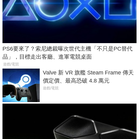
PS6要來了？索尼總裁曝次世代主機「不只是PC替代
品」，目標走出客廳、進軍電競桌面
遊戲/電競
Valve 新 VR 旗艦 Steam Frame 傳天
價定價、最高恐破 4.8 萬元
遊戲/電競