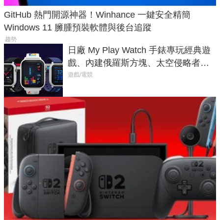
GitHub 熱門開源神器！Winhance 一鍵安全精簡
Windows 11 臃腫預裝軟體與後台追蹤
趨勢
日廠 My Play Watch 手錶專玩經典遊
戲、內建俄羅斯方塊、太空侵略者，
不過竟然不能連手機？
遊戲/電競