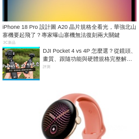
iPhone 18 Pro 設計圖 A20 晶片規格全看光，華強北山
寨機要起飛了？專家曝山寨機無法復刻兩大關鍵
3C新品
DJI Pocket 4 vs 4P 怎麼選？從鏡頭、
畫質、跟隨功能與硬體規格完整解
析，一次看懂兩台差異
評測