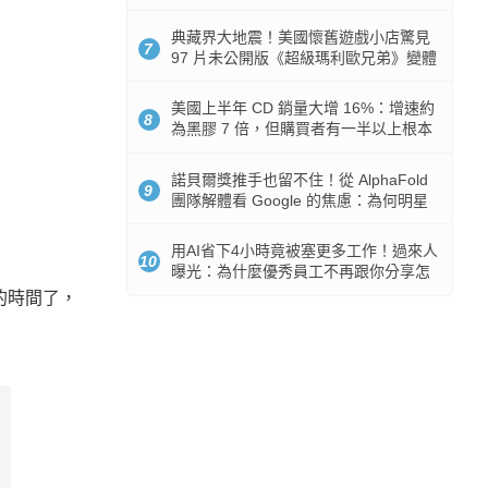
512GB 起跳
典藏界大地震！美國懷舊遊戲小店驚見
7
97 片未公開版《超級瑪利歐兄弟》變體
任天堂卡帶
美國上半年 CD 銷量大增 16%：增速約
8
為黑膠 7 倍，但購買者有一半以上根本
沒有播放器
諾貝爾獎推手也留不住！從 AlphaFold
9
團隊解體看 Google 的焦慮：為何明星
實驗室要為 Gemini 讓路？
用AI省下4小時竟被塞更多工作！過來人
10
曝光：為什麼優秀員工不再跟你分享怎
麼使用AI
的時間了，
。