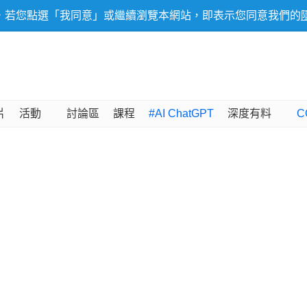
，若您點選「我同意」或繼續瀏覽本網站，即表示您同意我們的
片
活動
討論區
課程
#AI ChatGPT
深度有料
C