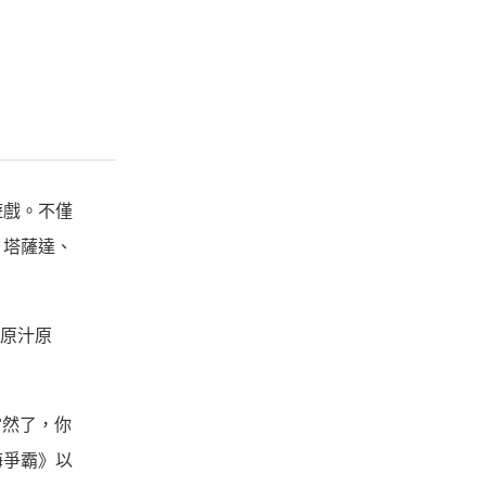
遊戲。不僅
、塔薩達、
的原汁原
當然了，你
海爭霸》以