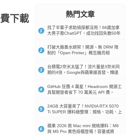
熱門文章
費下載
找了半輩子求助偵探都沒用！66歲加拿
1
大男子靠ChatGPT，成功找回失散50年
家人
打破大廠墨水綁架！開源、無 DRM 限
2
制的「Open Printer」概念機亮相
台積電2奈米太猛了！流片量是3奈米同
3
期的4倍，Google與蘋果搶首發、輝達
與AMD排隊等產能
GitHub 狂攬 4 萬星！Headroom 開源工
4
具幫開發者省下 70 萬美元 API 費，
Token 消耗暴降 92%
24GB 大容量來了！NVIDIA RTX 5070
5
Ti SUPER 爆料總整理：規格、功耗、上
市時間
蘋果 2026 款 Mac mini 規格爆料：M6
6
與 M5 Pro 異色搭檔登場！容量或將