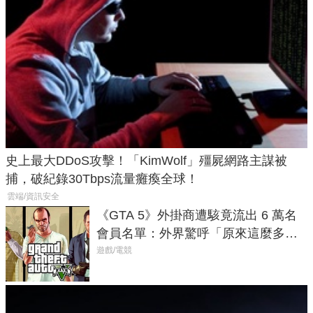
史上最大DDoS攻擊！「KimWolf」殭屍網路主謀被
捕，破紀錄30Tbps流量癱瘓全球！
雲端/資訊安全
《GTA 5》外掛商遭駭竟流出 6 萬名
會員名單：外界驚呼「原來這麼多人
在開掛！」
遊戲/電競