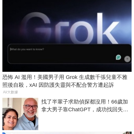
恐怖 AI 濫用！美國男子用 Grok 生成數千張兒童不雅
照後自殺，xAI 因防護失靈與不配合警方遭起訴
AI/大數據
找了半輩子求助偵探都沒用！66歲加
拿大男子靠ChatGPT，成功找回失散
50年家人