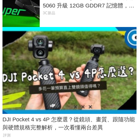
5060 升級 12GB GDDR7 記憶體，這
次規格終於不擠牙膏
3C新品
DJI Pocket 4 vs 4P 怎麼選？從鏡頭、畫質、跟隨功能
與硬體規格完整解析，一次看懂兩台差異
評測