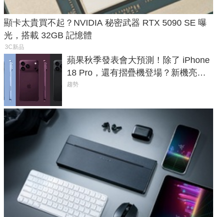
顯卡太貴買不起？NVIDIA 秘密武器 RTX 5090 SE 曝
光，搭載 32GB 記憶體
3C新品
蘋果秋季發表會大預測！除了 iPhone
18 Pro，還有摺疊機登場？新機亮點
預測一次看
趨勢