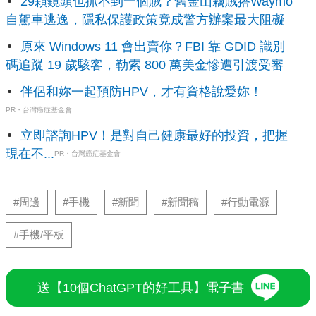
29顆鏡頭也抓不到一個賊？舊金山竊賊搭Waymo
自駕車逃逸，隱私保護政策竟成警方辦案最大阻礙
原來 Windows 11 會出賣你？FBI 靠 GDID 識別
碼追蹤 19 歲駭客，勒索 800 萬美金慘遭引渡受審
伴侶和妳一起預防HPV，才有資格說愛妳！
PR・台灣癌症基金會
立即諮詢HPV！是對自己健康最好的投資，把握
現在不...
PR・台灣癌症基金會
#周邊
#手機
#新聞
#新聞稿
#行動電源
#手機/平板
送【10個ChatGPT的好工具】電子書