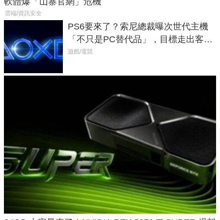
軟體爆「山寨官網」危機
雲端/資訊安全
PS6要來了？索尼總裁曝次世代主機
「不只是PC替代品」，目標走出客
廳、進軍電競桌面
遊戲/電競