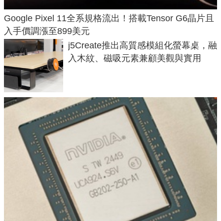
Google Pixel 11全系規格流出！搭載Tensor G6晶片且
入手價調漲至899美元
j5Create推出高質感模組化螢幕桌，融
入木紋、磁吸元素兼顧美觀與實用