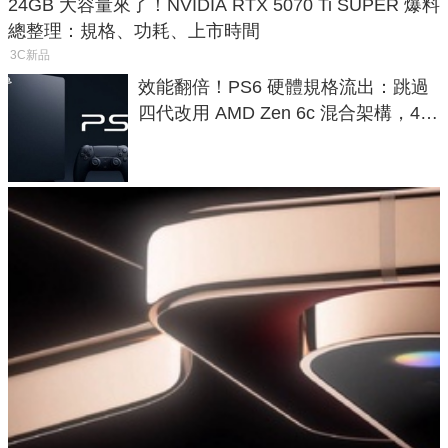
24GB 大容量來了！NVIDIA RTX 5070 Ti SUPER 爆料
總整理：規格、功耗、上市時間
3C新品
效能翻倍！PS6 硬體規格流出：跳過
四代改用 AMD Zen 6c 混合架構，4K
120fps 與全光追時代來臨