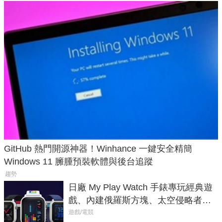
GitHub 熱門開源神器！Winhance 一鍵安全精簡
Windows 11 臃腫預裝軟體與後台追蹤
趨勢
日廠 My Play Watch 手錶專玩經典遊
戲、內建俄羅斯方塊、太空侵略者，
不過竟然不能連手機？
遊戲/電競