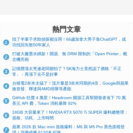
熱門文章
找了半輩子求助偵探都沒用！66歲加拿大男子靠ChatGPT，成
1
功找回失散50年家人
打破大廠墨水綁架！開源、無 DRM 限制的「Open Printer」概
2
念機亮相
記憶體漲太兇連老闆都怕了？SK海力士竟然認了價格「不正
3
常」：再漲下去不是好事
台積電2奈米太猛了！流片量是3奈米同期的4倍，Google與蘋果
4
搶首發、輝達與AMD排隊等產能
GitHub 狂攬 4 萬星！Headroom 開源工具幫開發者省下 70 萬
5
美元 API 費，Token 消耗暴降 92%
24GB 大容量來了！NVIDIA RTX 5070 Ti SUPER 爆料總整理：
6
規格、功耗、上市時間
蘋果 2026 款 Mac mini 規格爆料：M6 與 M5 Pro 異色搭檔登
7
場！容量或將 512GB 起跳