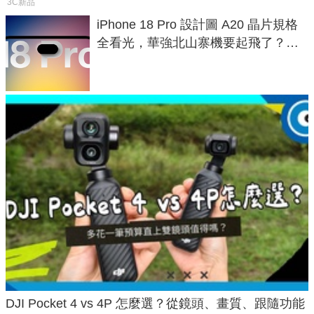
3C新品
iPhone 18 Pro 設計圖 A20 晶片規格
全看光，華強北山寨機要起飛了？專
家曝山寨機無法復刻兩大關鍵
DJI Pocket 4 vs 4P 怎麼選？從鏡頭、畫質、跟隨功能