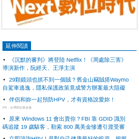
延伸閱讀
《沉默的審判》將登陸 Netflix！《周處除三害》
導演新作，阮經天、王淨主演
29顆鏡頭也抓不到一個賊？舊金山竊賊搭Waymo
自駕車逃逸，隱私保護政策竟成警方辦案最大阻礙
伴侶和妳一起預防HPV，才有資格說愛妳！
PR・台灣癌症基金會
原來 Windows 11 會出賣你？FBI 靠 GDID 識別
碼追蹤 19 歲駭客，勒索 800 萬美金慘遭引渡受審
立即諮詢HPV！是對自己健康最好的投資，把握