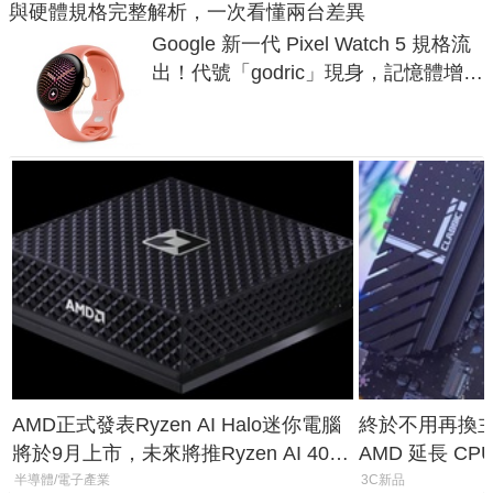
與硬體規格完整解析，一次看懂兩台差異
Google 新一代 Pixel Watch 5 規格流
出！代號「godric」現身，記憶體增強
鎖定 AI 應用
AMD正式發表Ryzen AI Halo迷你電腦
終於不用再換主機
將於9月上市，未來將推Ryzen AI 400
AMD 延長 CP
Max系列處理器與對應升級版
1954 至少能
半導體/電子產業
3C新品