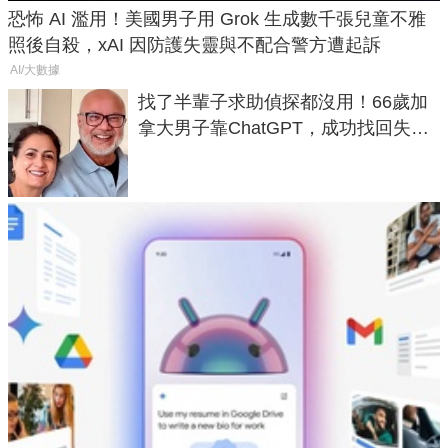
恐怖 AI 濫用！美國男子用 Grok 生成數千張兒童不雅
照後自殺，xAI 因防護失靈與不配合警方遭起訴
AI/大數據
找了半輩子求助偵探都沒用！66歲加
拿大男子靠ChatGPT，成功找回失散
50年家人