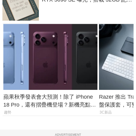
體
蘋果秋季發表會大預測！除了 iPhone
Razer 推出 Tra
18 Pro，還有摺疊機登場？新機亮點預
盤保護套，可
測一次看
價 2,090 元
趨勢
3C新品
ADVERTISEMENT