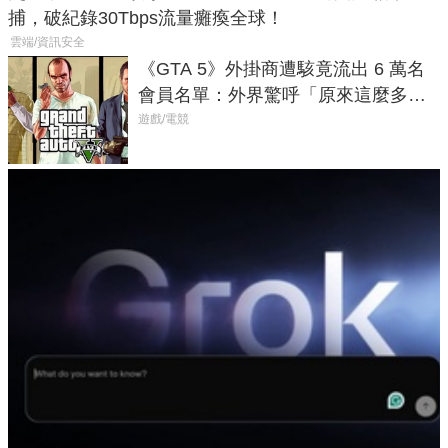
捕，破紀錄30Tbps流量癱瘓全球！
雲端/資訊安全
《GTA 5》外掛商遭駭竟流出 6 萬名
會員名單：外界驚呼「原來這麼多人
在開掛！」
遊戲/電競