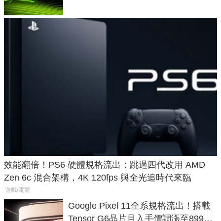
效能翻倍！PS6 硬體規格流出：跳過四代改用 AMD
Zen 6c 混合架構，4K 120fps 與全光追時代來臨
遊戲/電競
Google Pixel 11全系規格流出！搭載
Tensor G6晶片且入手價調漲至899美