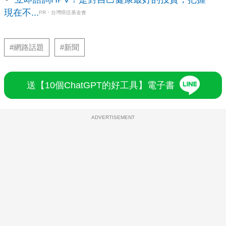
現在不...
PR・台灣癌症基金會
#網路話題
#新聞
送【10個ChatGPT的好工具】電子書
ADVERTISEMENT