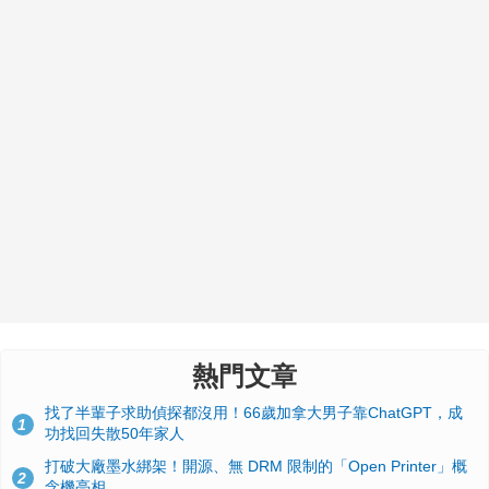
熱門文章
找了半輩子求助偵探都沒用！66歲加拿大男子靠ChatGPT，成
1
功找回失散50年家人
打破大廠墨水綁架！開源、無 DRM 限制的「Open Printer」概
2
念機亮相