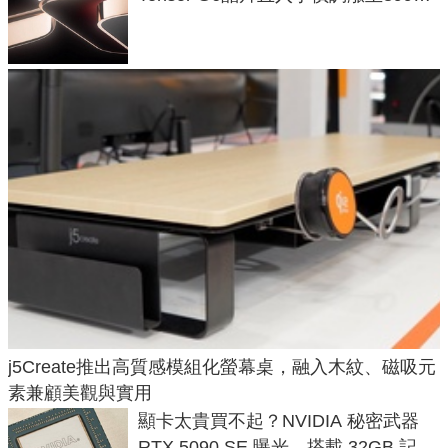
元
j5Create推出高質感模組化螢幕桌，融入木紋、磁吸元
素兼顧美觀與實用
顯卡太貴買不起？NVIDIA 秘密武器
RTX 5090 SE 曝光，搭載 32GB 記憶