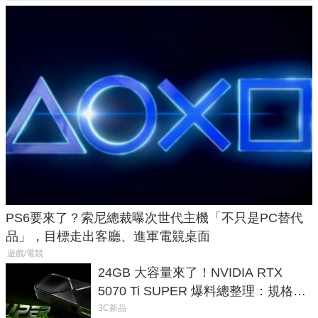
PS6要來了？索尼總裁曝次世代主機「不只是PC替代
品」，目標走出客廳、進軍電競桌面
遊戲/電競
24GB 大容量來了！NVIDIA RTX
5070 Ti SUPER 爆料總整理：規格、
功耗、上市時間
3C新品