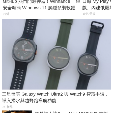
GitHub 熱門開源神器！Winhance 一鍵
日廠 My Play
安全精簡 Windows 11 臃腫預裝軟體與
戲、內建俄羅
後台追蹤
過竟然不能連
趨勢
遊戲/電競
三星發表 Galaxy Watch Ultra2 與 Watch9 智慧手錶，
導入潛水與越野跑導航功能
3C新品