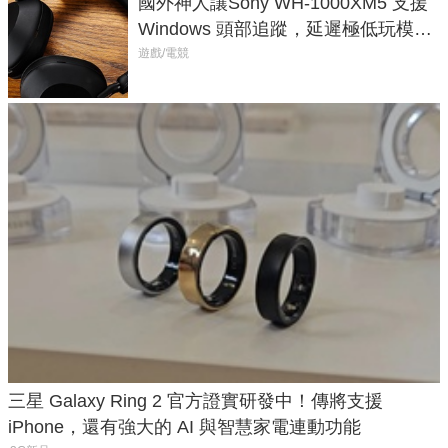
國外神人讓Sony WH-1000XM5 支援
Windows 頭部追蹤，延遲極低玩模擬
飛行超有感
遊戲/電競
三星 Galaxy Ring 2 官方證實研發中！傳將支援
iPhone，還有強大的 AI 與智慧家電連動功能