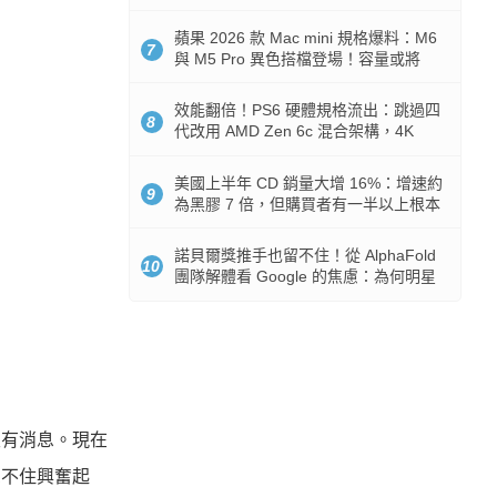
Token 消耗暴降 92%
蘋果 2026 款 Mac mini 規格爆料：M6
7
與 M5 Pro 異色搭檔登場！容量或將
512GB 起跳
效能翻倍！PS6 硬體規格流出：跳過四
8
代改用 AMD Zen 6c 混合架構，4K
120fps 與全光追時代來臨
美國上半年 CD 銷量大增 16%：增速約
9
為黑膠 7 倍，但購買者有一半以上根本
沒有播放器
諾貝爾獎推手也留不住！從 AlphaFold
10
團隊解體看 Google 的焦慮：為何明星
實驗室要為 Gemini 讓路？
沒有消息。現在
都忍不住興奮起