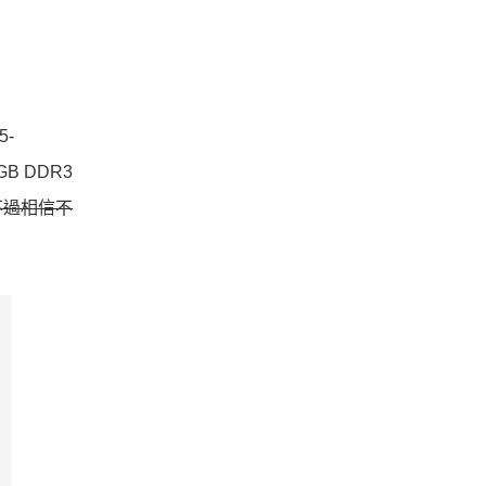
5-
GB DDR3
不過相信不