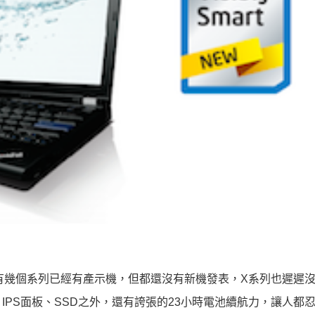
然有幾個系列已經有產示機，但都還沒有新機發表，X系列也遲遲
e i7、IPS面板、SSD之外，還有誇張的23小時電池續航力，讓人