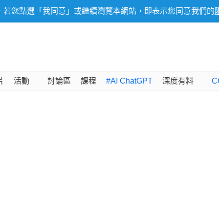
，若您點選「我同意」或繼續瀏覽本網站，即表示您同意我們的
片
活動
討論區
課程
#AI ChatGPT
深度有料
C