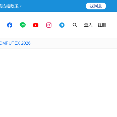
隱私權政策
。
我同意
登入
註冊
OMPUTEX 2026