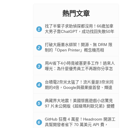
熱門文章
找了半輩子求助偵探都沒用！66歲加拿
1
大男子靠ChatGPT，成功找回失散50年
家人
打破大廠墨水綁架！開源、無 DRM 限
2
制的「Open Printer」概念機亮相
用AI省下4小時竟被塞更多工作！過來人
3
曝光：為什麼優秀員工不再跟你分享怎
麼使用AI
台積電2奈米太猛了！流片量是3奈米同
4
期的4倍，Google與蘋果搶首發、輝達
與AMD排隊等產能
典藏界大地震！美國懷舊遊戲小店驚見
5
97 片未公開版《超級瑪利歐兄弟》變體
任天堂卡帶
GitHub 狂攬 4 萬星！Headroom 開源工
6
具幫開發者省下 70 萬美元 API 費，