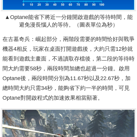
▲Optane能省下將近一分鐘開啟遊戲的等待時間，能
避免漫長惱人的等待。（圖表單位為秒）
在古墓奇兵：崛起部分，兩階段需要的時間恰好與戰爭
機器4相反，玩家在桌面打開遊戲後，大約只需12秒就
能看到遊戲主畫面，不過讀取存檔後，第二段的等待時
間大約需要58秒，兩段時間加總也超過一分鐘。啟用
Optane後，兩段時間分別為11.67秒以及22.67秒，加
總時間大約只需34秒，能夠省下約一半的時間，可見
Optane對開啟程式的加速效果相當顯著。