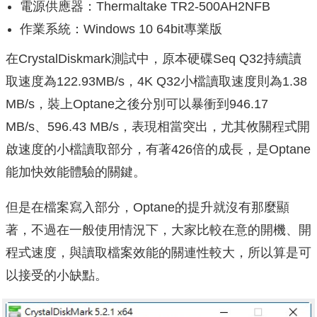
電源供應器：Thermaltake TR2-500AH2NFB
作業系統：Windows 10 64bit專業版
在CrystalDiskmark測試中，原本硬碟Seq Q32持續讀
取速度為122.93MB/s，4K Q32小檔讀取速度則為1.38
MB/s，裝上Optane之後分別可以暴衝到946.17
MB/s、596.43 MB/s，表現相當突出，尤其攸關程式開
啟速度的小檔讀取部分，有著426倍的成長，是Optane
能加快效能體驗的關鍵。
但是在檔案寫入部分，Optane的提升就沒有那麼顯
著，不過在一般使用情況下，大家比較在意的開機、開
程式速度，與讀取檔案效能的關連性較大，所以算是可
以接受的小缺點。