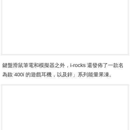
鍵盤滑鼠筆電和模擬器之外，i-rocks 還發佈了一款名
為釹 400i 的遊戲耳機，以及鋅」系列能量果凍。