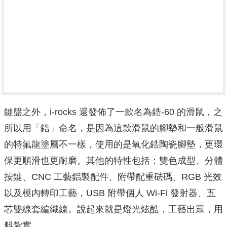
鍵盤之外，i-rocks 還發佈了一款名為鋯-60 的滑鼠，之
所以用「鋯」命名，是因為這款滑鼠的腳墊和一般滑鼠
的特氟龍塗層不一樣，使用的是氧化鋯陶瓷腳墊，更環
保更順滑也更耐磨。其他的特性包括：雙色成型、分體
按鍵、CNC 工藝鋁製配件、附帶配重砝碼、RGB 光效
以及模內轉印工藝，USB 附帶個人 Wi-Fi 發射器、五
芯雙線套編織線。說起來就是燈光炫酷，工藝出眾，用
料紮實。