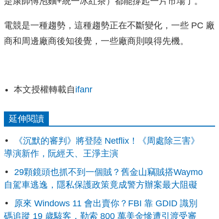
是康師傅泡麵+統一冰紅茶）都能撐起一片市場了。
電競是一種趨勢，這種趨勢正在不斷變化，一些 PC 廠
商和周邊廠商後知後覺，一些廠商則嗅得先機。
本文授權轉載自
ifanr
延伸閱讀
《沉默的審判》將登陸 Netflix！《周處除三害》
導演新作，阮經天、王淨主演
29顆鏡頭也抓不到一個賊？舊金山竊賊搭Waymo
自駕車逃逸，隱私保護政策竟成警方辦案最大阻礙
原來 Windows 11 會出賣你？FBI 靠 GDID 識別
碼追蹤 19 歲駭客，勒索 800 萬美金慘遭引渡受審