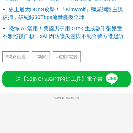
史上最大DDoS攻擊！「KimWolf」殭屍網路主謀
被捕，破紀錄30Tbps流量癱瘓全球！
恐怖 AI 濫用！美國男子用 Grok 生成數千張兒童
不雅照後自殺，xAI 因防護失靈與不配合警方遭起訴
#網路話題
#新聞
#遊戲/電競
送【10個ChatGPT的好工具】電子書
ADVERTISEMENT