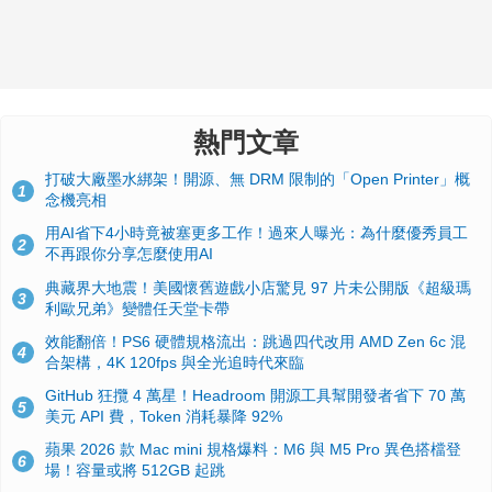
熱門文章
打破大廠墨水綁架！開源、無 DRM 限制的「Open Printer」概
1
念機亮相
用AI省下4小時竟被塞更多工作！過來人曝光：為什麼優秀員工
2
不再跟你分享怎麼使用AI
典藏界大地震！美國懷舊遊戲小店驚見 97 片未公開版《超級瑪
3
利歐兄弟》變體任天堂卡帶
效能翻倍！PS6 硬體規格流出：跳過四代改用 AMD Zen 6c 混
4
合架構，4K 120fps 與全光追時代來臨
GitHub 狂攬 4 萬星！Headroom 開源工具幫開發者省下 70 萬
5
美元 API 費，Token 消耗暴降 92%
蘋果 2026 款 Mac mini 規格爆料：M6 與 M5 Pro 異色搭檔登
6
場！容量或將 512GB 起跳