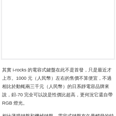
其實 i-rocks 的電容式鍵盤在此不是首發，只是最近才
上市。1000 元（人民幣）左右的售價不算便宜，不過
相比於動輒兩三千元（人民幣）的日系靜電容品牌來
說，鉭-70 完全可以說是性價比超高，更何況它還自帶
RGB 燈光。
相比薄膜鍵盤和機械鍵盤，電容式鍵盤有矢量觸發的特