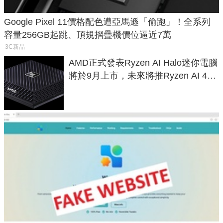
Google Pixel 11價格配色遭亞馬遜「偷跑」！全系列
容量256GB起跳、頂規摺疊機價位逼近7萬
3C新品
AMD正式發表Ryzen AI Halo迷你電腦
將於9月上市，未來將推Ryzen AI 400
Max系列處理器與對應升級版