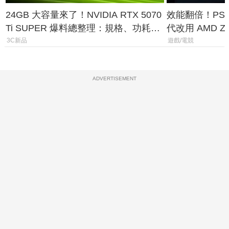
24GB 大容量來了！NVIDIA RTX 5070
效能翻倍！PS
Ti SUPER 爆料總整理：規格、功耗、
代改用 AMD Z
上市時間
120fps 與全
3C新品
遊戲/電競
ADVERTISEMENT