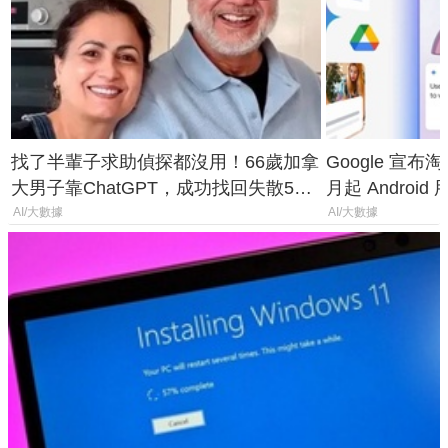
找了半輩子求助偵探都沒用！66歲加拿
Google 宣布淘汰 
大男子靠ChatGPT，成功找回失散50
月起 Android
年家人
AI/大數據
AI/大數據