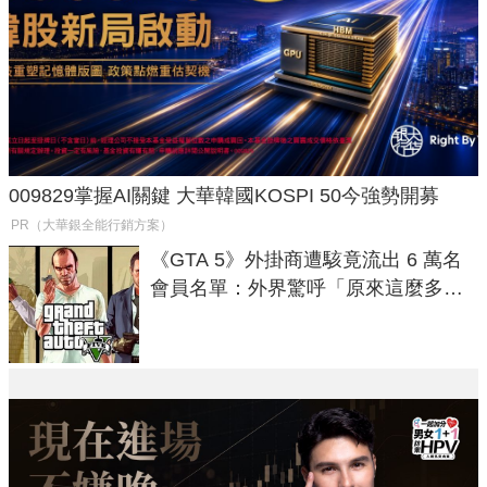
009829掌握AI關鍵 大華韓國KOSPI 50今強勢開募
PR（大華銀全能行銷方案）
《GTA 5》外掛商遭駭竟流出 6 萬名
會員名單：外界驚呼「原來這麼多人
在開掛！」