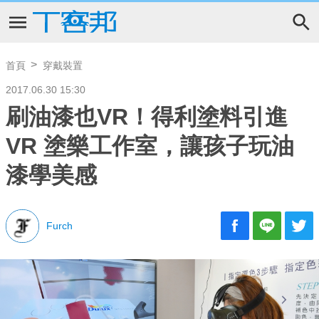
首頁
穿戴裝置
2017.06.30 15:30
刷油漆也VR！得利塗料引進
VR 塗樂工作室，讓孩子玩油
漆學美感
Furch