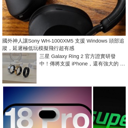
國外神人讓Sony WH-1000XM5 支援 Windows 頭部追
蹤，延遲極低玩模擬飛行超有感
三星 Galaxy Ring 2 官方證實研發
中！傳將支援 iPhone，還有強大的 AI
與智慧家電連動功能