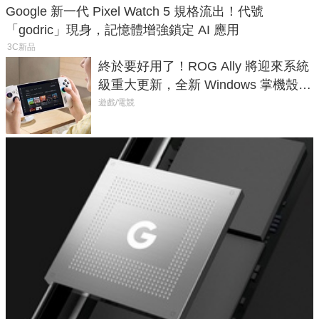
Google 新一代 Pixel Watch 5 規格流出！代號
「godric」現身，記憶體增強鎖定 AI 應用
3C新品
終於要好用了！ROG Ally 將迎來系統
級重大更新，全新 Windows 掌機殼模
式讓操作就像 Xbox 一樣順暢
遊戲/電競