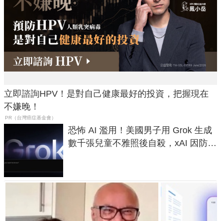
立即諮詢HPV！是對自己健康最好的投資，把握現在
不嫌晚！
PR（台灣癌症基金會）
恐怖 AI 濫用！美國男子用 Grok 生成
數千張兒童不雅照後自殺，xAI 因防護
失靈與不配合警方遭起訴