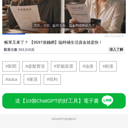
ads by popIn
帳單又來了？ 【9597借錢網】臨時補生活資金就是快！
深入了解
觀看次數 302,516次
#新聞
#虛擬實境
#穿戴裝置
#油漆
#刷漆
#dulux
#家居
#得利
送【10個ChatGPT的好工具】電子書
ADVERTISEMENT