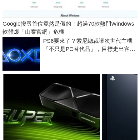
Google搜尋首位竟然是假的！超過70款熱門Windows
軟體爆「山寨官網」危機
PS6要來了？索尼總裁曝次世代主機
「不只是PC替代品」，目標走出客
廳、進軍電競桌面