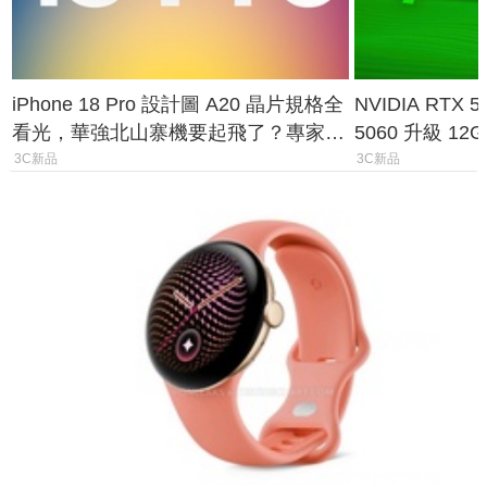
iPhone 18 Pro 設計圖 A20 晶片規格全
NVIDIA RTX
看光，華強北山寨機要起飛了？專家曝
5060 升級 1
山寨機無法復刻兩大關鍵
次規格終於不
3C新品
3C新品