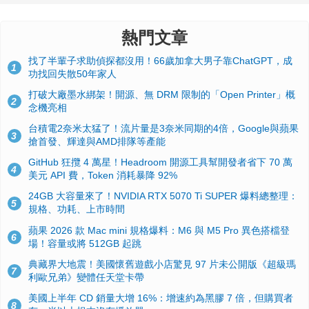
熱門文章
找了半輩子求助偵探都沒用！66歲加拿大男子靠ChatGPT，成
1
功找回失散50年家人
打破大廠墨水綁架！開源、無 DRM 限制的「Open Printer」概
2
念機亮相
台積電2奈米太猛了！流片量是3奈米同期的4倍，Google與蘋果
3
搶首發、輝達與AMD排隊等產能
GitHub 狂攬 4 萬星！Headroom 開源工具幫開發者省下 70 萬
4
美元 API 費，Token 消耗暴降 92%
24GB 大容量來了！NVIDIA RTX 5070 Ti SUPER 爆料總整理：
5
規格、功耗、上市時間
蘋果 2026 款 Mac mini 規格爆料：M6 與 M5 Pro 異色搭檔登
6
場！容量或將 512GB 起跳
典藏界大地震！美國懷舊遊戲小店驚見 97 片未公開版《超級瑪
7
利歐兄弟》變體任天堂卡帶
美國上半年 CD 銷量大增 16%：增速約為黑膠 7 倍，但購買者
8