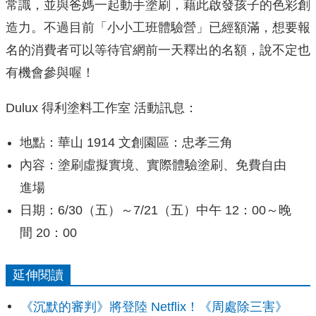
常識，並與爸媽一起動手塗刷，藉此啟發孩子的色彩創
造力。不過目前「小小工班體驗營」已經額滿，想要報
名的消費者可以等待官網前一天釋出的名額，說不定也
有機會參與喔！
Dulux 得利塗料工作室 活動訊息：
地點：華山 1914 文創園區：忠孝三角
內容：塗刷虛擬實境、實際體驗塗刷、免費自由
進場
日期：6/30（五）～7/21（五）中午 12：00～晚
間 20：00
延伸閱讀
《沉默的審判》將登陸 Netflix！《周處除三害》