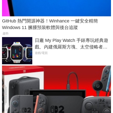
GitHub 熱門開源神器！Winhance 一鍵安全精簡
Windows 11 臃腫預裝軟體與後台追蹤
趨勢
日廠 My Play Watch 手錶專玩經典遊
戲、內建俄羅斯方塊、太空侵略者，
不過竟然不能連手機？
遊戲/電競