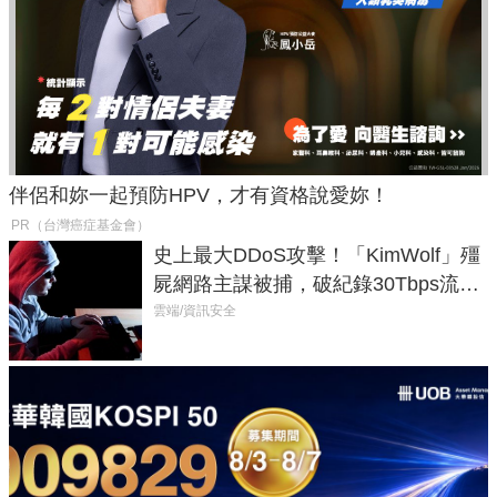
伴侶和妳一起預防HPV，才有資格說愛妳！
PR（台灣癌症基金會）
史上最大DDoS攻擊！「KimWolf」殭
屍網路主謀被捕，破紀錄30Tbps流量
癱瘓全球！
雲端/資訊安全