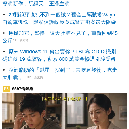
導演新作，阮經天、王淨主演
29顆鏡頭也抓不到一個賊？舊金山竊賊搭Waymo
自駕車逃逸，隱私保護政策竟成警方辦案最大阻礙
檸檬加它，堅持一週大肚腩不見了，重新回到45
公斤
PR・新素簡
原來 Windows 11 會出賣你？FBI 靠 GDID 識別
碼追蹤 19 歲駭客，勒索 800 萬美金慘遭引渡受審
腹部脂肪的「剋星」找到了，常吃這幾物，吃走
大肚囊，...
PR・新素簡
9597借錢網
PR