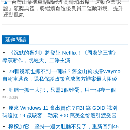
▲
台灣山葉機車副總經理高晴珀出席「運動企業認
證」頒獎典禮，盼繼續創造優良員工運動環境、提升
運動風氣
延伸閱讀
《沉默的審判》將登陸 Netflix！《周處除三害》
導演新作，阮經天、王淨主演
29顆鏡頭也抓不到一個賊？舊金山竊賊搭Waymo
自駕車逃逸，隱私保護政策竟成警方辦案最大阻礙
肚腩一抓一大把，只需1個雞蛋，用一個瘦一個
PR・新素簡
原來 Windows 11 會出賣你？FBI 靠 GDID 識別
碼追蹤 19 歲駭客，勒索 800 萬美金慘遭引渡受審
檸檬加它，堅持一週大肚腩不見了，重新回到45