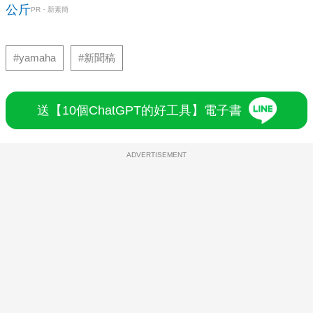
公斤
PR・新素簡
#yamaha
#新聞稿
送【10個ChatGPT的好工具】電子書
ADVERTISEMENT