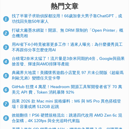
熱門文章
找了半輩子求助偵探都沒用！66歲加拿大男子靠ChatGPT，成
1
功找回失散50年家人
打破大廠墨水綁架！開源、無 DRM 限制的「Open Printer」概
2
念機亮相
用AI省下4小時竟被塞更多工作！過來人曝光：為什麼優秀員工
3
不再跟你分享怎麼使用AI
台積電2奈米太猛了！流片量是3奈米同期的4倍，Google與蘋果
4
搶首發、輝達與AMD排隊等產能
典藏界大地震！美國懷舊遊戲小店驚見 97 片未公開版《超級瑪
5
利歐兄弟》變體任天堂卡帶
GitHub 狂攬 4 萬星！Headroom 開源工具幫開發者省下 70 萬
6
美元 API 費，Token 消耗暴降 92%
蘋果 2026 款 Mac mini 規格爆料：M6 與 M5 Pro 異色搭檔登
7
場！容量或將 512GB 起跳
效能翻倍！PS6 硬體規格流出：跳過四代改用 AMD Zen 6c 混
8
合架構，4K 120fps 與全光追時代來臨