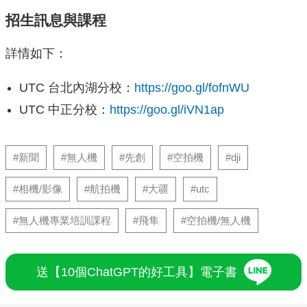
招生訊息與課程
詳情如下：
UTC 台北內湖分校：
https://goo.gl/fofnWU
UTC 中正分校：
https://goo.gl/iVN1ap
#新聞
#無人機
#先創
#空拍機
#dji
#相機/影像
#航拍機
#大疆
#utc
#無人機專業培訓課程
#飛隼
#空拍機/無人機
送【10個ChatGPT的好工具】電子書