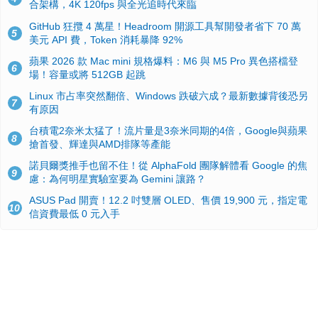
合架構，4K 120fps 與全光追時代來臨
GitHub 狂攬 4 萬星！Headroom 開源工具幫開發者省下 70 萬
5
美元 API 費，Token 消耗暴降 92%
蘋果 2026 款 Mac mini 規格爆料：M6 與 M5 Pro 異色搭檔登
6
場！容量或將 512GB 起跳
Linux 市占率突然翻倍、Windows 跌破六成？最新數據背後恐另
7
有原因
台積電2奈米太猛了！流片量是3奈米同期的4倍，Google與蘋果
8
搶首發、輝達與AMD排隊等產能
諾貝爾獎推手也留不住！從 AlphaFold 團隊解體看 Google 的焦
9
慮：為何明星實驗室要為 Gemini 讓路？
ASUS Pad 開賣！12.2 吋雙層 OLED、售價 19,900 元，指定電
10
信資費最低 0 元入手