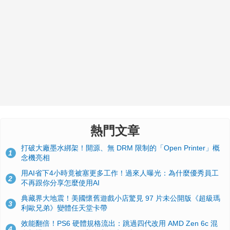
熱門文章
打破大廠墨水綁架！開源、無 DRM 限制的「Open Printer」概
1
念機亮相
用AI省下4小時竟被塞更多工作！過來人曝光：為什麼優秀員工
2
不再跟你分享怎麼使用AI
典藏界大地震！美國懷舊遊戲小店驚見 97 片未公開版《超級瑪
3
利歐兄弟》變體任天堂卡帶
效能翻倍！PS6 硬體規格流出：跳過四代改用 AMD Zen 6c 混
4