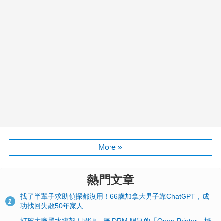
More »
熱門文章
找了半輩子求助偵探都沒用！66歲加拿大男子靠ChatGPT，成
1
功找回失散50年家人
打破大廠墨水綁架！開源、無 DRM 限制的「Open Printer」概