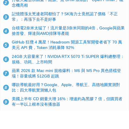
2
念機亮相
記憶體漲太兇連老闆都怕了？SK海力士竟然認了價格「不正
3
常」：再漲下去不是好事
台積電2奈米太猛了！流片量是3奈米同期的4倍，Google與蘋果
4
搶首發、輝達與AMD排隊等產能
GitHub 狂攬 4 萬星！Headroom 開源工具幫開發者省下 70 萬
5
美元 API 費，Token 消耗暴降 92%
24GB 大容量來了！NVIDIA RTX 5070 Ti SUPER 爆料總整理：
6
規格、功耗、上市時間
蘋果 2026 款 Mac mini 規格爆料：M6 與 M5 Pro 異色搭檔登
7
場！容量或將 512GB 起跳
哪款導航最好用？Google、Apple、導航王、高德地圖實測對
8
比：四大導航實測懶人包
美國上半年 CD 銷量大增 16%：增速約為黑膠 7 倍，但購買者
9
有一半以上根本沒有播放器
諾貝爾獎推手也留不住！從 AlphaFold 團隊解體看 Google 的焦
10
慮：為何明星實驗室要為 Gemini 讓路？