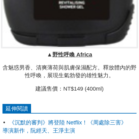
▲
野性呼喚
Africa
含魅惑男香、清爽薄荷與肌膚保濕配方。釋放體內的野
性呼喚，展現生氣勃發的雄性魅力。
建議售價：NT$149 (400ml)
延伸閱讀
《沉默的審判》將登陸 Netflix！《周處除三害》
導演新作，阮經天、王淨主演