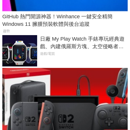
GitHub 熱門開源神器！Winhance 一鍵安全精簡
Windows 11 臃腫預裝軟體與後台追蹤
趨勢
日廠 My Play Watch 手錶專玩經典遊
戲、內建俄羅斯方塊、太空侵略者，
不過竟然不能連手機？
遊戲/電競