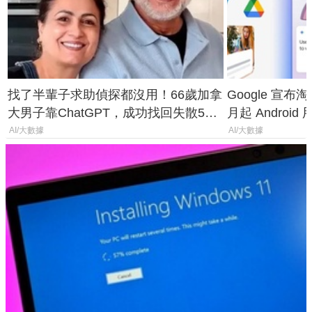
找了半輩子求助偵探都沒用！66歲加拿
Google 宣布淘汰 
大男子靠ChatGPT，成功找回失散50
月起 Android
年家人
AI/大數據
AI/大數據