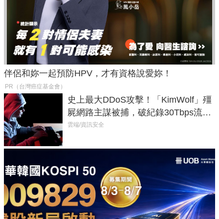
伴侶和妳一起預防HPV，才有資格說愛妳！
PR（台灣癌症基金會）
史上最大DDoS攻擊！「KimWolf」殭
屍網路主謀被捕，破紀錄30Tbps流量
癱瘓全球！
雲端/資訊安全