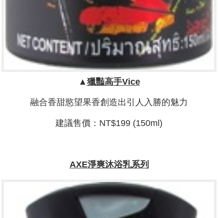
▲
獵豔高手
Vice
融合香甜慾望果香創造出引人入勝的魅力
建議售價：NT$199 (150ml)
AXE
淨爽沐浴乳系列