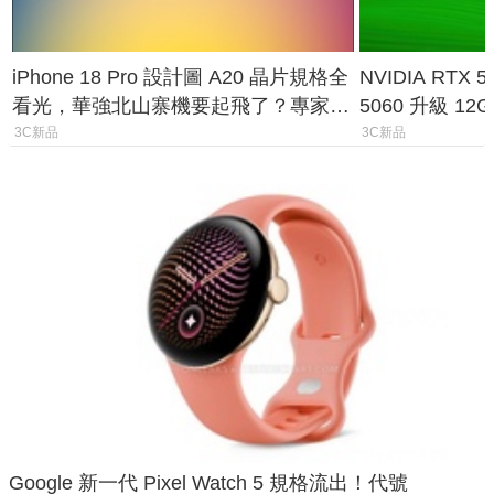
iPhone 18 Pro 設計圖 A20 晶片規格全
NVIDIA RTX
看光，華強北山寨機要起飛了？專家曝
5060 升級 1
山寨機無法復刻兩大關鍵
次規格終於不
3C新品
3C新品
Google 新一代 Pixel Watch 5 規格流出！代號