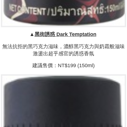
▲
黑街誘惑
Dark Temptation
無法抗拒的黑巧克力滋味，濃醇黑巧克力與奶霜般滋味
激盪出超乎感官的誘惑香氛
建議售價：NT$199 (150ml)