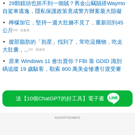
29顆鏡頭也抓不到一個賊？舊金山竊賊搭Waymo
自駕車逃逸，隱私保護政策竟成警方辦案最大阻礙
檸檬加它，堅持一週大肚腩不見了，重新回到45
公斤
PR・新素簡
腹部脂肪的「剋星」找到了，常吃這幾物，吃走
大肚囊，...
PR・新素簡
原來 Windows 11 會出賣你？FBI 靠 GDID 識別
碼追蹤 19 歲駭客，勒索 800 萬美金慘遭引渡受審
送【10個ChatGPT的好工具】電子書
ADVERTISEMENT