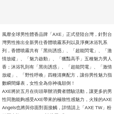
風靡全球男性體香品牌「
AXE
」正式登陸台灣，針對台
灣男性推出全新男仕香體噴霧系列以及淨爽沐浴乳系
列，香體噴霧共有「黑街誘惑」、「超能閃電」、「激
情放縱」、「魅力啟動」、「獵豔高手」五種魅力男人
香；沐浴乳則有「黑街誘惑」、「超能閃電」、「激情
放縱」、「野性呼喚」四種清爽配方，讓你男性魅力指
數瞬間爆表，女性全為你神魂顛倒！
AXE將於五月在街頭舉辦消費者體驗活動，讓更多的男
性同胞能夠感受AXE帶來的極致性感魅力，火辣的AXE
Angels也將與你面對面接觸，詳情請上「AXE TW」粉