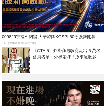
009829掌握AI關鍵 大華韓國KOSPI 50今強勢開募
PR（大華銀全能行銷方案）
《GTA 5》外掛商遭駭竟流出 6 萬名
會員名單：外界驚呼「原來這麼多人
在開掛！」