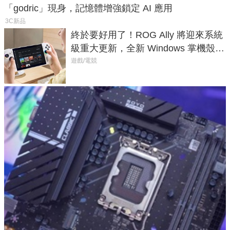
「godric」現身，記憶體增強鎖定 AI 應用
3C新品
終於要好用了！ROG Ally 將迎來系統
級重大更新，全新 Windows 掌機殼模
式讓操作就像 Xbox 一樣順暢
遊戲/電競