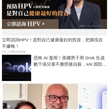
立即諮詢HPV！是對自己健康最好的投資，把握現在
不嫌晚！
PR（台灣癌症基金會）
恐怖 AI 濫用！美國男子用 Grok 生成
數千張兒童不雅照後自殺，xAI 因防護
失靈與不配合警方遭起訴