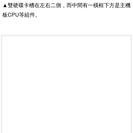
▲雙硬碟卡槽在左右二側，而中間有一橫框下方是主機
板CPU等組件。