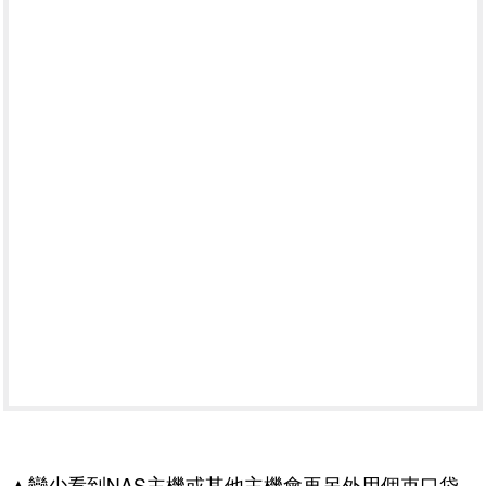
▲蠻少看到NAS主機或其他主機會再另外用個束口袋