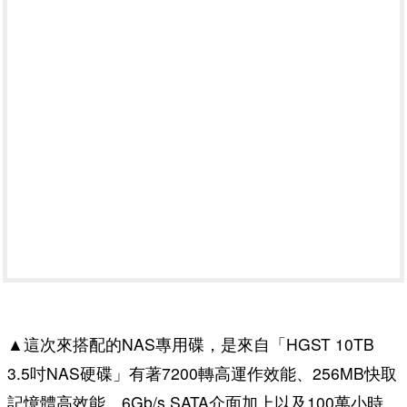
▲這次來搭配的NAS專用碟，是來自「HGST 10TB
3.5吋NAS硬碟」有著7200轉高運作效能、256MB快取
記憶體高效能、6Gb/s SATA介面加上以及100萬小時