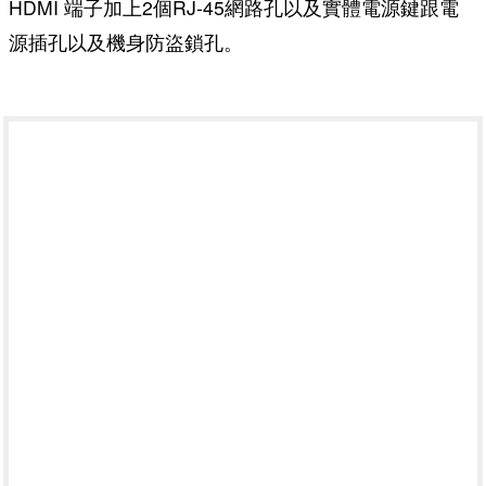
HDMI 端子加上2個RJ-45網路孔以及實體電源鍵跟電
源插孔以及機身防盜鎖孔。