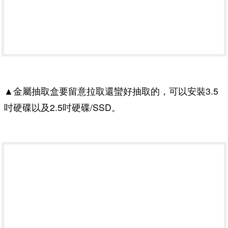
▲金屬抽取盒要留意拉取還蠻好抽取的，可以安裝3.5
吋硬碟以及2.5吋硬碟/SSD。