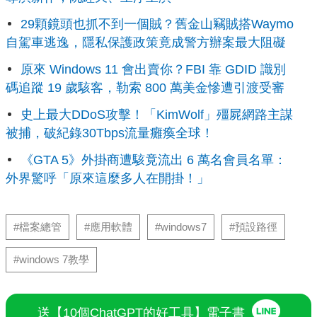
29顆鏡頭也抓不到一個賊？舊金山竊賊搭Waymo
自駕車逃逸，隱私保護政策竟成警方辦案最大阻礙
原來 Windows 11 會出賣你？FBI 靠 GDID 識別
碼追蹤 19 歲駭客，勒索 800 萬美金慘遭引渡受審
史上最大DDoS攻擊！「KimWolf」殭屍網路主謀
被捕，破紀錄30Tbps流量癱瘓全球！
《GTA 5》外掛商遭駭竟流出 6 萬名會員名單：
外界驚呼「原來這麼多人在開掛！」
#檔案總管
#應用軟體
#windows7
#預設路徑
#windows 7教學
送【10個ChatGPT的好工具】電子書