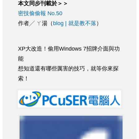
本文同步刊載於＞＞
密技偷偷報 No.50
作者╱ ㄚ湯（
blog | 就是教不落
）
XP大改造！偷用Windows 7招牌介面與功
能
想知道還有哪些厲害的技巧，就等你來探
索！