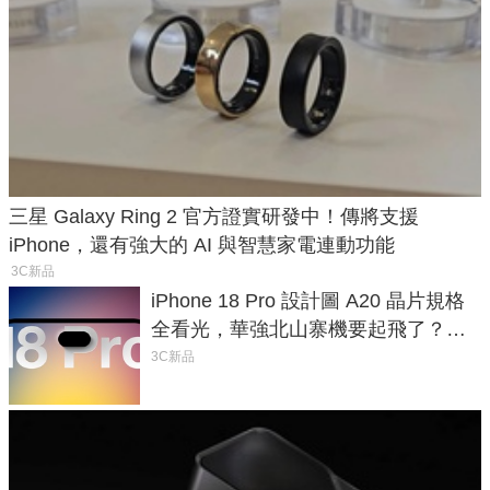
三星 Galaxy Ring 2 官方證實研發中！傳將支援
iPhone，還有強大的 AI 與智慧家電連動功能
3C新品
iPhone 18 Pro 設計圖 A20 晶片規格
全看光，華強北山寨機要起飛了？專
家曝山寨機無法復刻兩大關鍵
3C新品