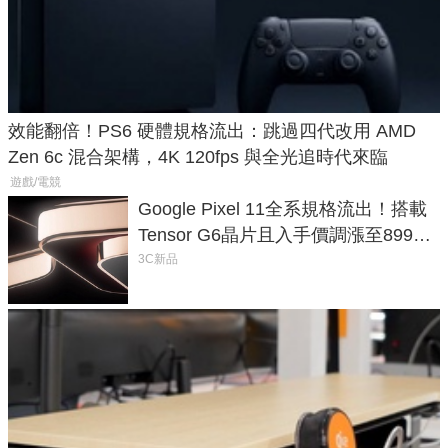
效能翻倍！PS6 硬體規格流出：跳過四代改用 AMD
Zen 6c 混合架構，4K 120fps 與全光追時代來臨
遊戲/電競
Google Pixel 11全系規格流出！搭載
Tensor G6晶片且入手價調漲至899美
元
3C新品