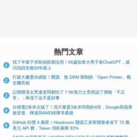
熱門文章
找了半輩子求助偵探都沒用！66歲加拿大男子靠ChatGPT，成
1
功找回失散50年家人
打破大廠墨水綁架！開源、無 DRM 限制的「Open Printer」概
2
念機亮相
記憶體漲太兇連老闆都怕了？SK海力士竟然認了價格「不正
3
常」：再漲下去不是好事
台積電2奈米太猛了！流片量是3奈米同期的4倍，Google與蘋果
4
搶首發、輝達與AMD排隊等產能
GitHub 狂攬 4 萬星！Headroom 開源工具幫開發者省下 70 萬
5
美元 API 費，Token 消耗暴降 92%