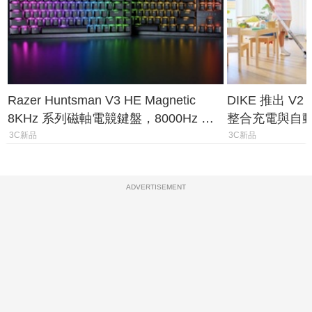
Razer Huntsman V3 HE Magnetic
DIKE 推出 V
8KHz 系列磁軸電競鍵盤，8000Hz 輪
整合充電與自
詢率、0.1mm 觸發全面升級
3C新品
3C新品
ADVERTISEMENT