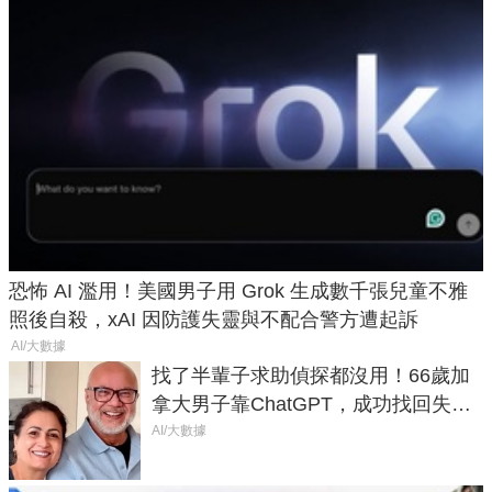
恐怖 AI 濫用！美國男子用 Grok 生成數千張兒童不雅
照後自殺，xAI 因防護失靈與不配合警方遭起訴
AI/大數據
找了半輩子求助偵探都沒用！66歲加
拿大男子靠ChatGPT，成功找回失散
50年家人
AI/大數據