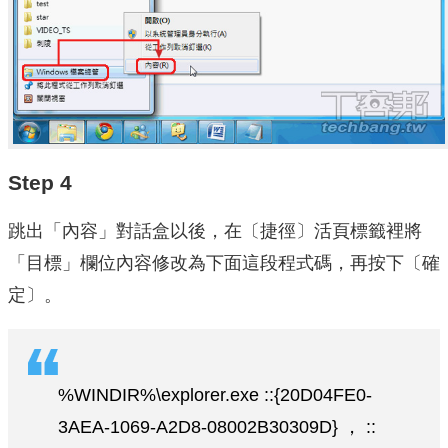
Step 4
跳出「內容」對話盒以後，在〔捷徑〕活頁標籤裡將
「目標」欄位內容修改為下面這段程式碼，再按下〔確
定〕。
%WINDIR%\explorer.exe ::{20D04FE0-
3AEA-1069-A2D8-08002B30309D} ， ::