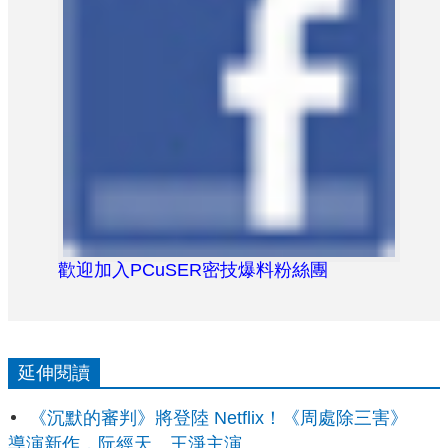
歡迎加入PCuSER密技爆料粉絲團
延伸閱讀
《沉默的審判》將登陸 Netflix！《周處除三害》
導演新作，阮經天、王淨主演