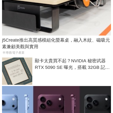
j5Create推出高質感模組化螢幕桌，融入木紋、磁吸元
素兼顧美觀與實用
半導體/電子產業
顯卡太貴買不起？NVIDIA 秘密武器
RTX 5090 SE 曝光，搭載 32GB 記憶
體