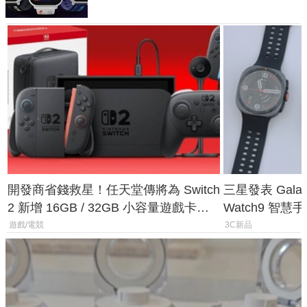
開發商省錢救星！任天堂傳將為 Switch
三星發表 Galaxy 
2 新增 16GB / 32GB 小容量遊戲卡的
Watch9 智
選擇
導航功能
遊戲/電競
3C新品