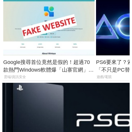
Google搜尋首位竟然是假的！超過70
PS6要來了？
款熱門Windows軟體爆「山寨官網」危
「不只是PC替
機
廳、進軍電競
雲端/資訊安全
遊戲/電競