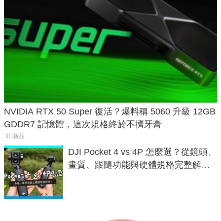
NVIDIA RTX 50 Super 復活？爆料稱 5060 升級 12GB
GDDR7 記憶體，這次規格終於不擠牙膏
3C新品
DJI Pocket 4 vs 4P 怎麼選？從鏡頭、
畫質、跟隨功能與硬體規格完整解
析，一次看懂兩台差異