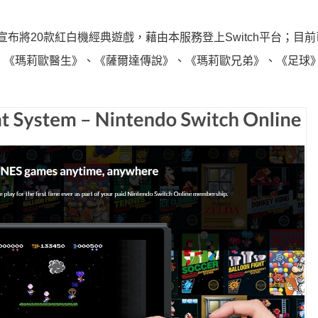
，任天堂也宣布將20款紅白機經典遊戲，藉由本服務登上Switch平台；目
、《瑪莉歐醫生》、《薩爾達傳說》、《瑪莉歐兄弟》、《足球