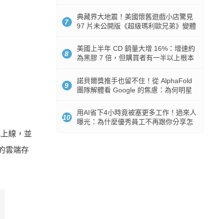
512GB 起跳
典藏界大地震！美國懷舊遊戲小店驚見
7
97 片未公開版《超級瑪利歐兄弟》變體
任天堂卡帶
美國上半年 CD 銷量大增 16%：增速約
8
為黑膠 7 倍，但購買者有一半以上根本
沒有播放器
諾貝爾獎推手也留不住！從 AlphaFold
9
團隊解體看 Google 的焦慮：為何明星
實驗室要為 Gemini 讓路？
用AI省下4小時竟被塞更多工作！過來人
10
曝光：為什麼優秀員工不再跟你分享怎
麼使用AI
正式上線，並
久的雲端存