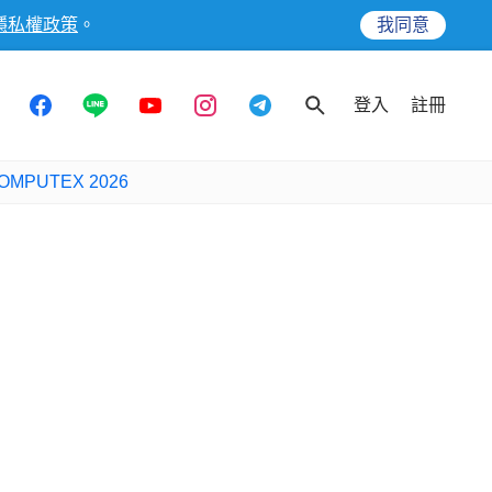
隱私權政策
。
我同意
登入
註冊
OMPUTEX 2026