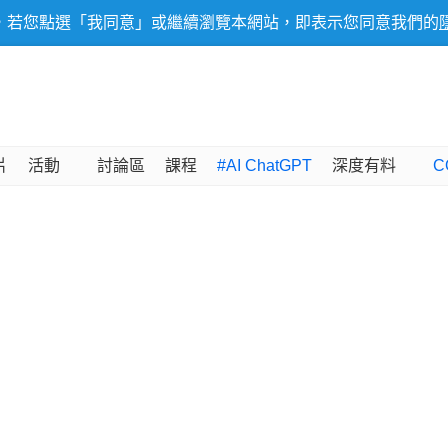
，若您點選「我同意」或繼續瀏覽本網站，即表示您同意我們的
片
活動
討論區
課程
#AI ChatGPT
深度有料
C