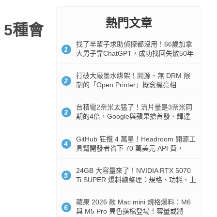
熱門文章
、5種會
找了半輩子求助偵探都沒用！66歲加拿
1
大男子靠ChatGPT，成功找回失散50年
家人
打破大廠墨水綁架！開源、無 DRM 限
2
制的「Open Printer」概念機亮相
台積電2奈米太猛了！流片量是3奈米同
3
期的4倍，Google與蘋果搶首發、輝達
與AMD排隊等產能
GitHub 狂攬 4 萬星！Headroom 開源工
4
具幫開發者省下 70 萬美元 API 費，
Token 消耗暴降 92%
24GB 大容量來了！NVIDIA RTX 5070
5
Ti SUPER 爆料總整理：規格、功耗、上
市時間
蘋果 2026 款 Mac mini 規格爆料：M6
6
與 M5 Pro 異色搭檔登場！容量或將