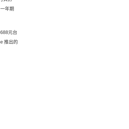
號，一年期
1688元台
e 推出的