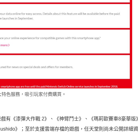
網上列出五大特色服務，吸引玩家付費購買。
的遊戲有《漆彈大作戰 2》、《神臂鬥士》、《瑪莉歐賽車8豪華版
ay of Sushido》；至於支援雲端存檔的遊戲，任天堂則尚未公開詳