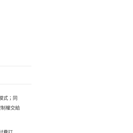
作模式；同
控制權交給
行付費訂