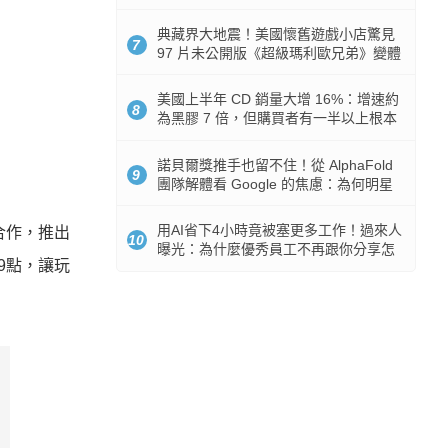
512GB 起跳
典藏界大地震！美國懷舊遊戲小店驚見
7
97 片未公開版《超級瑪利歐兄弟》變體
任天堂卡帶
美國上半年 CD 銷量大增 16%：增速約
8
為黑膠 7 倍，但購買者有一半以上根本
沒有播放器
諾貝爾獎推手也留不住！從 AlphaFold
9
團隊解體看 Google 的焦慮：為何明星
實驗室要為 Gemini 讓路？
用AI省下4小時竟被塞更多工作！過來人
a合作，推出
10
曝光：為什麼優秀員工不再跟你分享怎
9點，讓玩
麼使用AI