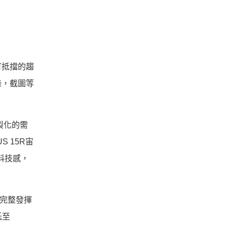
可抵擋的趨
錄，截圖等
製化的需
 15R宙
科技感，
完整發揮
低至