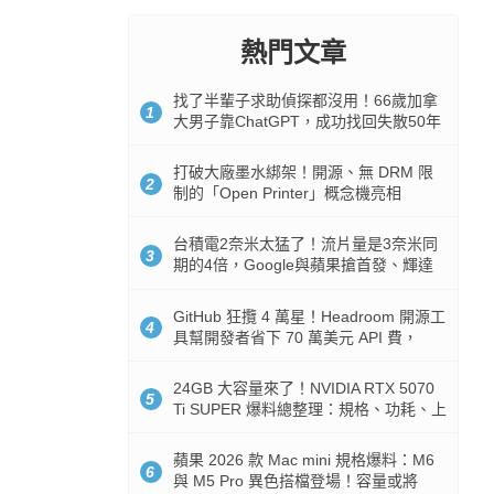
熱門文章
找了半輩子求助偵探都沒用！66歲加拿
1
大男子靠ChatGPT，成功找回失散50年
家人
打破大廠墨水綁架！開源、無 DRM 限
2
制的「Open Printer」概念機亮相
台積電2奈米太猛了！流片量是3奈米同
3
期的4倍，Google與蘋果搶首發、輝達
與AMD排隊等產能
GitHub 狂攬 4 萬星！Headroom 開源工
4
具幫開發者省下 70 萬美元 API 費，
Token 消耗暴降 92%
24GB 大容量來了！NVIDIA RTX 5070
5
Ti SUPER 爆料總整理：規格、功耗、上
市時間
蘋果 2026 款 Mac mini 規格爆料：M6
6
與 M5 Pro 異色搭檔登場！容量或將