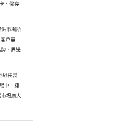
示卡、儲存
提供市場所
以客戶需
品牌、周邊
地組裝製
場中，捷
足市場廣大