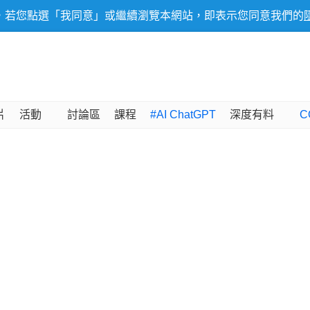
，若您點選「我同意」或繼續瀏覽本網站，即表示您同意我們的
片
活動
討論區
課程
#AI ChatGPT
深度有料
C