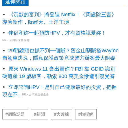
延伸閱讀
《沉默的審判》將登陸 Netflix！《周處除三害》
導演新作，阮經天、王淨主演
伴侶和妳一起預防HPV，才有資格說愛妳！
PR・台灣癌症基金會
29顆鏡頭也抓不到一個賊？舊金山竊賊搭Waymo
自駕車逃逸，隱私保護政策竟成警方辦案最大阻礙
原來 Windows 11 會出賣你？FBI 靠 GDID 識別
碼追蹤 19 歲駭客，勒索 800 萬美金慘遭引渡受審
立即諮詢HPV！是對自己健康最好的投資，把握
現在不...
PR・台灣癌症基金會
#網路話題
#新聞
#大數據
#物聯網