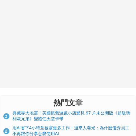
熱門文章
典藏界大地震！美國懷舊遊戲小店驚見 97 片未公開版《超級瑪
1
利歐兄弟》變體任天堂卡帶
用AI省下4小時竟被塞更多工作！過來人曝光：為什麼優秀員工
2
不再跟你分享怎麼使用AI