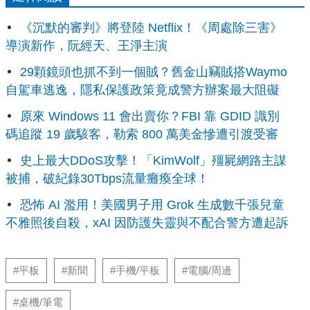
《沉默的審判》將登陸 Netflix！《周處除三害》
導演新作，阮經天、王淨主演
29顆鏡頭也抓不到一個賊？舊金山竊賊搭Waymo
自駕車逃逸，隱私保護政策竟成警方辦案最大阻礙
原來 Windows 11 會出賣你？FBI 靠 GDID 識別
碼追蹤 19 歲駭客，勒索 800 萬美金慘遭引渡受審
史上最大DDoS攻擊！「KimWolf」殭屍網路主謀
被捕，破紀錄30Tbps流量癱瘓全球！
恐怖 AI 濫用！美國男子用 Grok 生成數千張兒童
不雅照後自殺，xAI 因防護失靈與不配合警方遭起訴
#平板
#新聞
#手機/平板
#電腦/周邊
#桌機/筆電