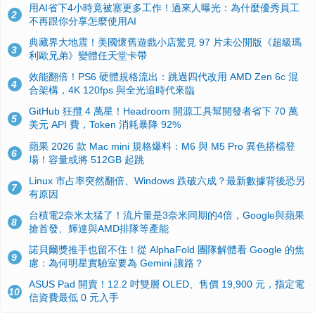
用AI省下4小時竟被塞更多工作！過來人曝光：為什麼優秀員工
2
不再跟你分享怎麼使用AI
典藏界大地震！美國懷舊遊戲小店驚見 97 片未公開版《超級瑪
3
利歐兄弟》變體任天堂卡帶
效能翻倍！PS6 硬體規格流出：跳過四代改用 AMD Zen 6c 混
4
合架構，4K 120fps 與全光追時代來臨
GitHub 狂攬 4 萬星！Headroom 開源工具幫開發者省下 70 萬
5
美元 API 費，Token 消耗暴降 92%
蘋果 2026 款 Mac mini 規格爆料：M6 與 M5 Pro 異色搭檔登
6
場！容量或將 512GB 起跳
Linux 市占率突然翻倍、Windows 跌破六成？最新數據背後恐另
7
有原因
台積電2奈米太猛了！流片量是3奈米同期的4倍，Google與蘋果
8
搶首發、輝達與AMD排隊等產能
諾貝爾獎推手也留不住！從 AlphaFold 團隊解體看 Google 的焦
9
慮：為何明星實驗室要為 Gemini 讓路？
ASUS Pad 開賣！12.2 吋雙層 OLED、售價 19,900 元，指定電
10
信資費最低 0 元入手