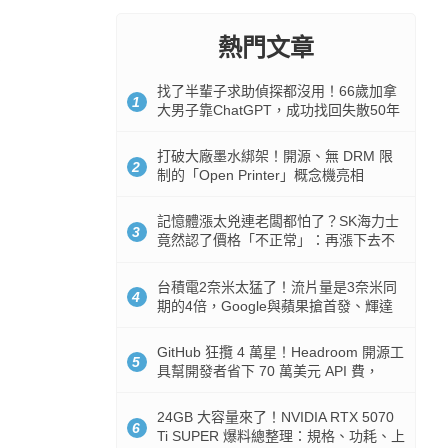
熱門文章
找了半輩子求助偵探都沒用！66歲加拿
1
大男子靠ChatGPT，成功找回失散50年
家人
打破大廠墨水綁架！開源、無 DRM 限
2
制的「Open Printer」概念機亮相
記憶體漲太兇連老闆都怕了？SK海力士
3
竟然認了價格「不正常」：再漲下去不
是好事
台積電2奈米太猛了！流片量是3奈米同
4
期的4倍，Google與蘋果搶首發、輝達
與AMD排隊等產能
GitHub 狂攬 4 萬星！Headroom 開源工
5
具幫開發者省下 70 萬美元 API 費，
Token 消耗暴降 92%
24GB 大容量來了！NVIDIA RTX 5070
6
Ti SUPER 爆料總整理：規格、功耗、上