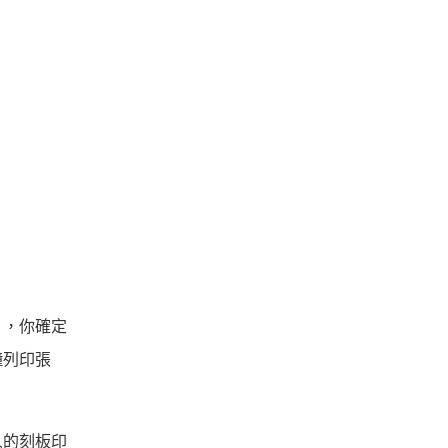
」，你確定
鐘列印張
人的刻板印