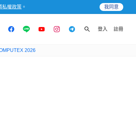
隱私權政策
。
我同意
登入
註冊
OMPUTEX 2026