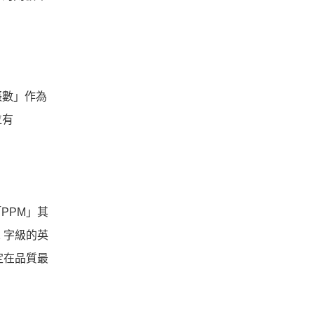
張數」作為
位有
PPM」其
2 字級的英
定在品質最