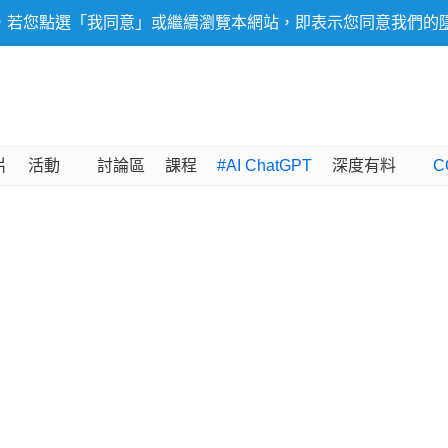
，若您點選「我同意」或繼續瀏覽本網站，即表示您同意我們的
片
活動
討論區
課程
#AI ChatGPT
深度有料
C