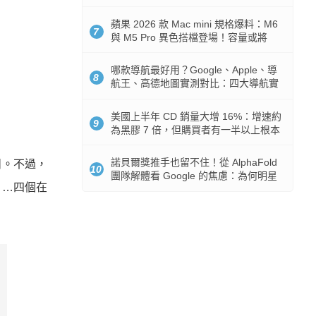
市時間
蘋果 2026 款 Mac mini 規格爆料：M6
7
與 M5 Pro 異色搭檔登場！容量或將
512GB 起跳
哪款導航最好用？Google、Apple、導
8
航王、高德地圖實測對比：四大導航實
測懶人包
美國上半年 CD 銷量大增 16%：增速約
9
為黑膠 7 倍，但購買者有一半以上根本
沒有播放器
諾貝爾獎推手也留不住！從 AlphaFold
目。不過，
10
團隊解體看 Google 的焦慮：為何明星
」…四個在
實驗室要為 Gemini 讓路？