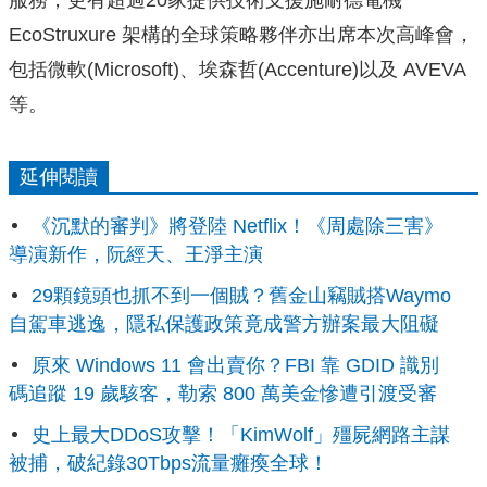
EcoStruxure 架構的全球策略夥伴亦出席本次高峰會，
包括微軟(Microsoft)、埃森哲(Accenture)以及 AVEVA
等。
延伸閱讀
《沉默的審判》將登陸 Netflix！《周處除三害》
導演新作，阮經天、王淨主演
29顆鏡頭也抓不到一個賊？舊金山竊賊搭Waymo
自駕車逃逸，隱私保護政策竟成警方辦案最大阻礙
原來 Windows 11 會出賣你？FBI 靠 GDID 識別
碼追蹤 19 歲駭客，勒索 800 萬美金慘遭引渡受審
史上最大DDoS攻擊！「KimWolf」殭屍網路主謀
被捕，破紀錄30Tbps流量癱瘓全球！