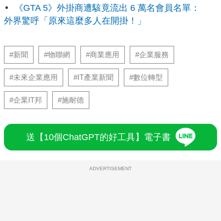
《GTA 5》外掛商遭駭竟流出 6 萬名會員名單：
外界驚呼「原來這麼多人在開掛！」
#新聞
#物聯網
#商業應用
#企業服務
#未來企業應用
#IT產業新聞
#數位轉型
#企業IT邦
#施耐德
送【10個ChatGPT的好工具】電子書
ADVERTISEMENT