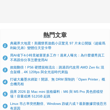
熱門文章
典藏界大地震！美國懷舊遊戲小店驚見 97 片未公開版《超級瑪
1
利歐兄弟》變體任天堂卡帶
用AI省下4小時竟被塞更多工作！過來人曝光：為什麼優秀員工
2
不再跟你分享怎麼使用AI
效能翻倍！PS6 硬體規格流出：跳過四代改用 AMD Zen 6c 混
3
合架構，4K 120fps 與全光追時代來臨
打破大廠墨水綁架！開源、無 DRM 限制的「Open Printer」概
4
念機亮相
蘋果 2026 款 Mac mini 規格爆料：M6 與 M5 Pro 異色搭檔登
5
場！容量或將 512GB 起跳
Linux 市占率突然翻倍、Windows 跌破六成？最新數據背後恐另
6
有原因