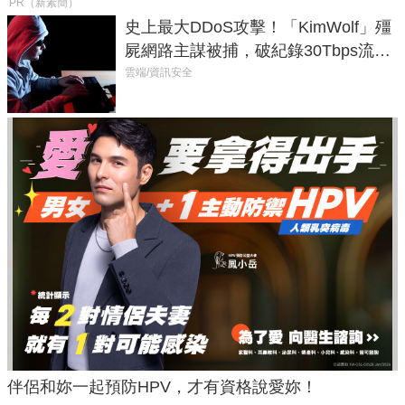
PR（新素簡）
史上最大DDoS攻擊！「KimWolf」殭
屍網路主謀被捕，破紀錄30Tbps流量
癱瘓全球！
雲端/資訊安全
伴侶和妳一起預防HPV，才有資格說愛妳！