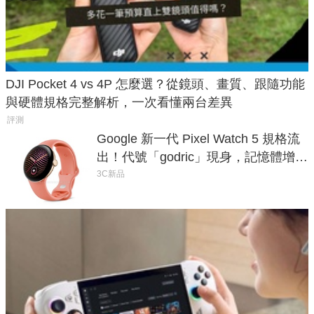
DJI Pocket 4 vs 4P 怎麼選？從鏡頭、畫質、跟隨功能
與硬體規格完整解析，一次看懂兩台差異
評測
Google 新一代 Pixel Watch 5 規格流
出！代號「godric」現身，記憶體增強
鎖定 AI 應用
3C新品