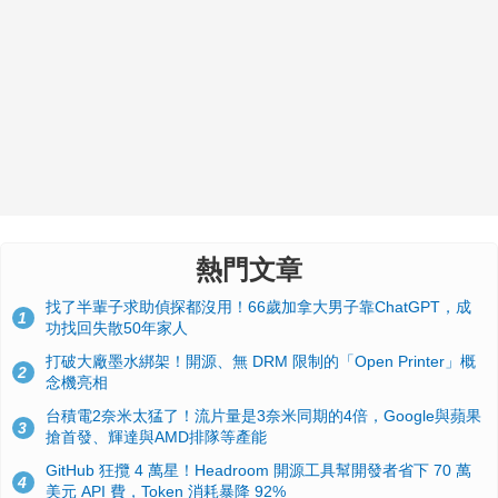
熱門文章
找了半輩子求助偵探都沒用！66歲加拿大男子靠ChatGPT，成
1
功找回失散50年家人
打破大廠墨水綁架！開源、無 DRM 限制的「Open Printer」概
2
念機亮相
台積電2奈米太猛了！流片量是3奈米同期的4倍，Google與蘋果
3
搶首發、輝達與AMD排隊等產能
GitHub 狂攬 4 萬星！Headroom 開源工具幫開發者省下 70 萬
4
美元 API 費，Token 消耗暴降 92%