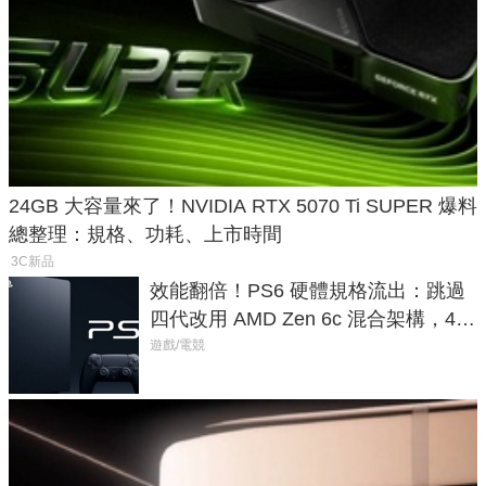
24GB 大容量來了！NVIDIA RTX 5070 Ti SUPER 爆料
總整理：規格、功耗、上市時間
3C新品
效能翻倍！PS6 硬體規格流出：跳過
四代改用 AMD Zen 6c 混合架構，4K
120fps 與全光追時代來臨
遊戲/電競