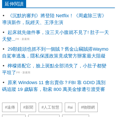
延伸閱讀
《沉默的審判》將登陸 Netflix！《周處除三害》
導演新作，阮經天、王淨主演
起床就先做件事，沒三天小腹就不見了! 肚子一天
天變...
PR・新素簡
29顆鏡頭也抓不到一個賊？舊金山竊賊搭Waymo
自駕車逃逸，隱私保護政策竟成警方辦案最大阻礙
檸檬搭配它，臉上斑點全部消失了，小肚子都變
平坦了
PR・新素簡
原來 Windows 11 會出賣你？FBI 靠 GDID 識別
碼追蹤 19 歲駭客，勒索 800 萬美金慘遭引渡受審
#遠傳
#新聞
#人工智慧
#ai
#物聯網