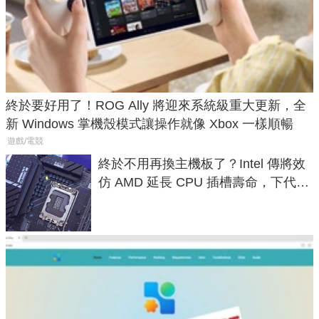
終於要好用了！ROG Ally 將迎來系統級重大更新，全
新 Windows 掌機殼模式讓操作就像 Xbox 一樣順暢
遊戲/電競
終於不用再換主機板了？Intel 傳將效
仿 AMD 延長 CPU 插槽壽命，下代
LGA 1954 至少能戰三代