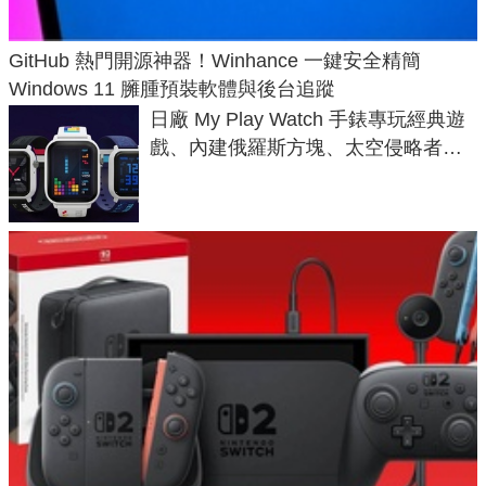
GitHub 熱門開源神器！Winhance 一鍵安全精簡
Windows 11 臃腫預裝軟體與後台追蹤
日廠 My Play Watch 手錶專玩經典遊
戲、內建俄羅斯方塊、太空侵略者，
不過竟然不能連手機？