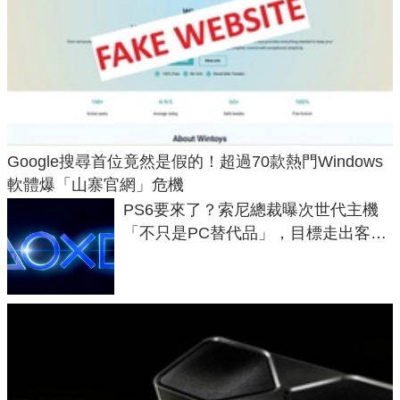
Google搜尋首位竟然是假的！超過70款熱門Windows
軟體爆「山寨官網」危機
PS6要來了？索尼總裁曝次世代主機
「不只是PC替代品」，目標走出客
廳、進軍電競桌面