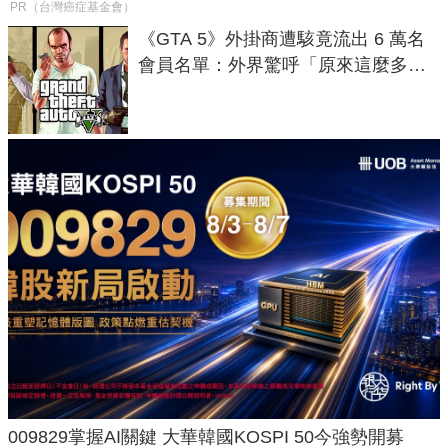
PR（台灣癌症基金會）
《GTA 5》外掛商遭駭竟流出 6 萬名
會員名單：外界驚呼「原來這麼多人
在開掛！」
009829掌握AI關鍵 大華韓國KOSPI 50今強勢開募