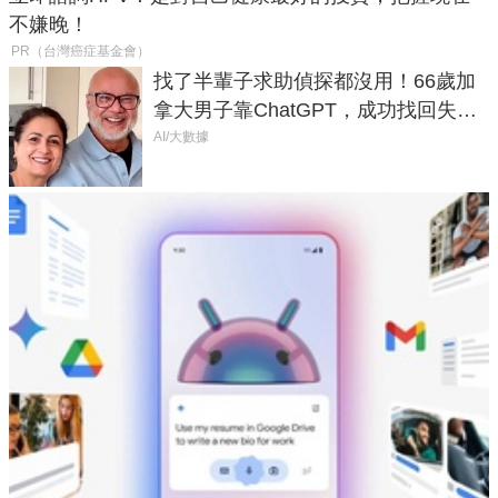
不嫌晚！
PR（台灣癌症基金會）
找了半輩子求助偵探都沒用！66歲加
拿大男子靠ChatGPT，成功找回失散
50年家人
AI/大數據