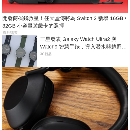
開發商省錢救星！任天堂傳將為 Switch 2 新增 16GB /
32GB 小容量遊戲卡的選擇
遊戲/電競
三星發表 Galaxy Watch Ultra2 與
Watch9 智慧手錶，導入潛水與越野跑
導航功能
3C新品