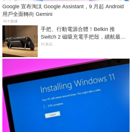
Google 宣布淘汰 Google Assistant，9 月起 Android
用戶全面轉向 Gemini
AI/大數據
手把、行動電源合體！Belkin 推
Switch 2 磁吸充電手把殼，續航最高
延長 1.5 倍
3C新品