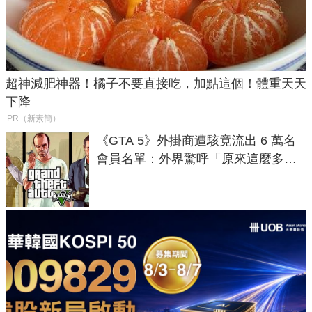
超神減肥神器！橘子不要直接吃，加點這個！體重天天
下降
PR（新素簡）
《GTA 5》外掛商遭駭竟流出 6 萬名
會員名單：外界驚呼「原來這麼多人
在開掛！」