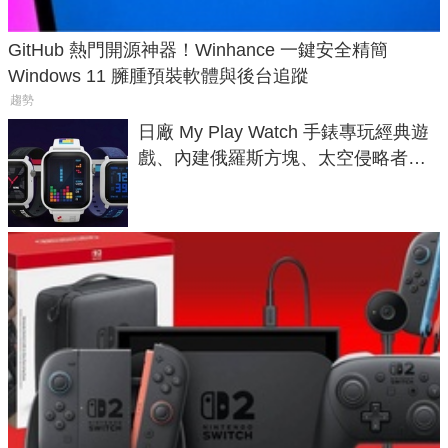
GitHub 熱門開源神器！Winhance 一鍵安全精簡
Windows 11 臃腫預裝軟體與後台追蹤
趨勢
日廠 My Play Watch 手錶專玩經典遊
戲、內建俄羅斯方塊、太空侵略者，
不過竟然不能連手機？