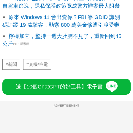
自駕車逃逸，隱私保護政策竟成警方辦案最大阻礙
原來 Windows 11 會出賣你？FBI 靠 GDID 識別
碼追蹤 19 歲駭客，勒索 800 萬美金慘遭引渡受審
檸檬加它，堅持一週大肚腩不見了，重新回到45
公斤
PR・新素簡
#新聞
#桌機/筆電
送【10個ChatGPT的好工具】電子書
ADVERTISEMENT