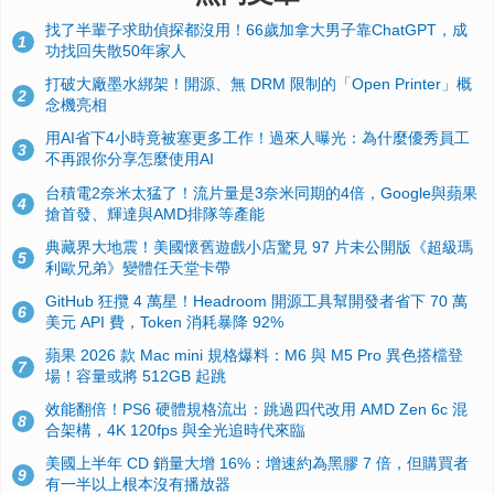
找了半輩子求助偵探都沒用！66歲加拿大男子靠ChatGPT，成
1
功找回失散50年家人
打破大廠墨水綁架！開源、無 DRM 限制的「Open Printer」概
2
念機亮相
用AI省下4小時竟被塞更多工作！過來人曝光：為什麼優秀員工
3
不再跟你分享怎麼使用AI
台積電2奈米太猛了！流片量是3奈米同期的4倍，Google與蘋果
4
搶首發、輝達與AMD排隊等產能
典藏界大地震！美國懷舊遊戲小店驚見 97 片未公開版《超級瑪
5
利歐兄弟》變體任天堂卡帶
GitHub 狂攬 4 萬星！Headroom 開源工具幫開發者省下 70 萬
6
美元 API 費，Token 消耗暴降 92%
蘋果 2026 款 Mac mini 規格爆料：M6 與 M5 Pro 異色搭檔登
7
場！容量或將 512GB 起跳
效能翻倍！PS6 硬體規格流出：跳過四代改用 AMD Zen 6c 混
8
合架構，4K 120fps 與全光追時代來臨
美國上半年 CD 銷量大增 16%：增速約為黑膠 7 倍，但購買者
9
有一半以上根本沒有播放器