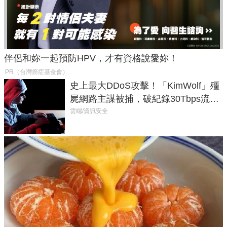
伴侶和妳一起預防HPV，才有資格說愛妳！
PR（台灣癌症基金會）
史上最大DDoS攻擊！「KimWolf」殭
屍網路主謀被捕，破紀錄30Tbps流量
癱瘓全球！
雲端/資訊安全