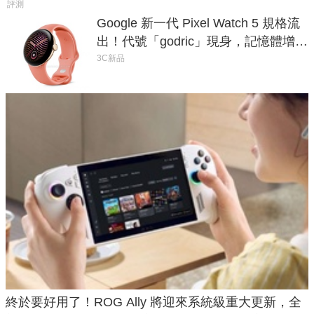
評測
Google 新一代 Pixel Watch 5 規格流
出！代號「godric」現身，記憶體增強
鎖定 AI 應用
3C新品
終於要好用了！ROG Ally 將迎來系統級重大更新，全