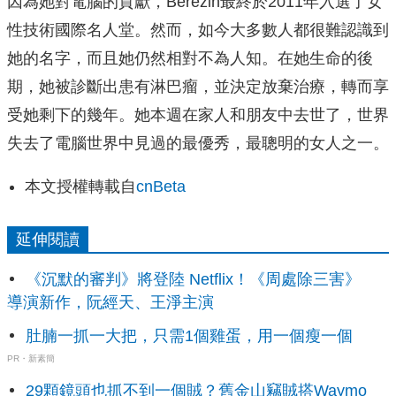
因為她對電腦的貢獻，Berezin最終於2011年入選了女
性技術國際名人堂。然而，如今大多數人都很難認識到
她的名字，而且她仍然相對不為人知。在她生命的後
期，她被診斷出患有淋巴瘤，並決定放棄治療，轉而享
受她剩下的幾年。她本週在家人和朋友中去世了，世界
失去了電腦世界中見過的最優秀，最聰明的女人之一。
本文授權轉載自
cnBeta
延伸閱讀
《沉默的審判》將登陸 Netflix！《周處除三害》
導演新作，阮經天、王淨主演
肚腩一抓一大把，只需1個雞蛋，用一個瘦一個
PR・新素簡
29顆鏡頭也抓不到一個賊？舊金山竊賊搭Waymo