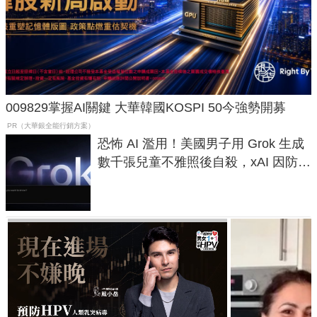
009829掌握AI關鍵 大華韓國KOSPI 50今強勢開募
PR（大華銀全能行銷方案）
恐怖 AI 濫用！美國男子用 Grok 生成
數千張兒童不雅照後自殺，xAI 因防護
失靈與不配合警方遭起訴