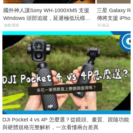
國外神人讓Sony WH-1000XM5 支援
三星 Galaxy 
Windows 頭部追蹤，延遲極低玩模擬
傳將支援 iPho
飛行超有感
慧家電連動功
遊戲/電競
3C新品
DJI Pocket 4 vs 4P 怎麼選？從鏡頭、畫質、跟隨功能
與硬體規格完整解析，一次看懂兩台差異