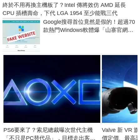
終於不用再換主機板了？Intel 傳將效仿 AMD 延長
CPU 插槽壽命，下代 LGA 1954 至少能戰三代
Google搜尋首位竟然是假的！超過70
款熱門Windows軟體爆「山寨官網」
危機
PS6要來了？索尼總裁曝次世代主機
Valve 新 VR 
「不只是PC替代品」，目標走出客
價定價、最高恐破