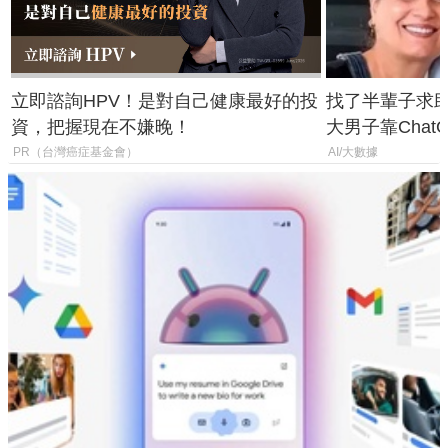
立即諮詢HPV！是對自己健康最好的投
找了半輩子求助
資，把握現在不嫌晚！
大男子靠Chat
年家人
PR（台灣癌症基金會）
AI/大數據