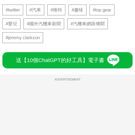
#twitter
#汽車
#推特
#趣味
#top gear
#嬰兒
#國外汽機車新聞
#汽機車網路傳聞
#jeremy clarkson
送【10個ChatGPT的好工具】電子書
ADVERTISEMENT