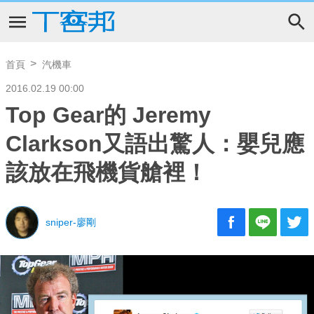
首頁
汽機車
2016.02.19 00:00
Top Gear的 Jeremy
Clarkson又語出驚人：嬰兒應
該放在飛機貨艙裡！
sniper-廖剛