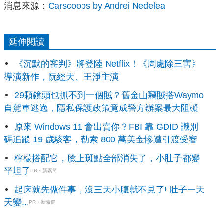
消息來源：
Carscoops by Andrei Nedelea
延伸閱讀
《沉默的審判》將登陸 Netflix！《周處除三害》
導演新作，阮經天、王淨主演
29顆鏡頭也抓不到一個賊？舊金山竊賊搭Waymo
自駕車逃逸，隱私保護政策竟成警方辦案最大阻礙
原來 Windows 11 會出賣你？FBI 靠 GDID 識別
碼追蹤 19 歲駭客，勒索 800 萬美金慘遭引渡受審
檸檬搭配它，臉上斑點全部消失了，小肚子都變
平坦了
PR・新素簡
起床就先做件事，沒三天小腹就不見了! 肚子一天
天變...
PR・新素簡