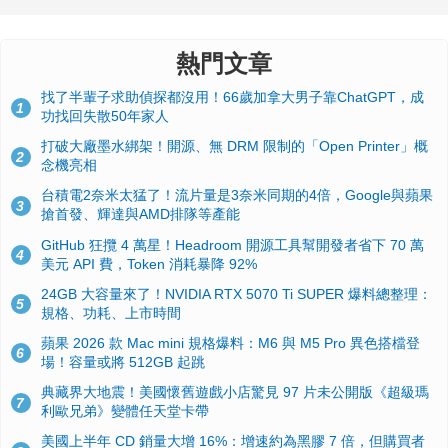
熱門文章
找了半輩子求助偵探都沒用！66歲加拿大男子靠ChatGPT，成
1
功找回失散50年家人
打破大廠墨水綁架！開源、無 DRM 限制的「Open Printer」概
2
念機亮相
台積電2奈米太猛了！流片量是3奈米同期的4倍，Google與蘋果
3
搶首發、輝達與AMD排隊等產能
GitHub 狂攬 4 萬星！Headroom 開源工具幫開發者省下 70 萬
4
美元 API 費，Token 消耗暴降 92%
24GB 大容量來了！NVIDIA RTX 5070 Ti SUPER 爆料總整理：
5
規格、功耗、上市時間
蘋果 2026 款 Mac mini 規格爆料：M6 與 M5 Pro 異色搭檔登
6
場！容量或將 512GB 起跳
典藏界大地震！美國懷舊遊戲小店驚見 97 片未公開版《超級瑪
7
利歐兄弟》變體任天堂卡帶
美國上半年 CD 銷量大增 16%：增速約為黑膠 7 倍，但購買者