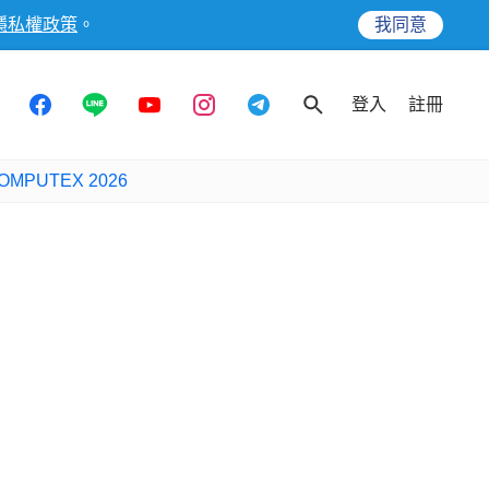
隱私權政策
。
我同意
登入
註冊
OMPUTEX 2026