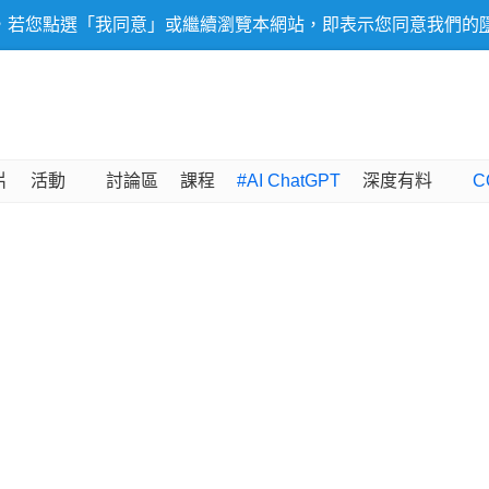
，若您點選「我同意」或繼續瀏覽本網站，即表示您同意我們的
片
活動
討論區
課程
#AI ChatGPT
深度有料
C