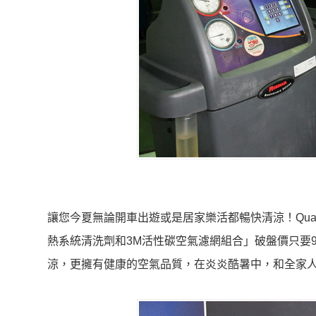
讓您今夏無論開車出遊或是居家樂活都暢快清涼！Qual
熱系統清洗劑和3M活性碳空氣濾網組合」破盤價只要
涼，更擁有健康的空氣品質，在炎炎酷暑中，和全家