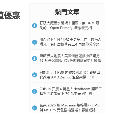
熱門文章
超值優惠
打破大廠墨水綁架！開源、無 DRM 限
1
制的「Open Printer」概念機亮相
用AI省下4小時竟被塞更多工作！過來人
2
曝光：為什麼優秀員工不再跟你分享怎
麼使用AI
典藏界大地震！美國懷舊遊戲小店驚見
3
97 片未公開版《超級瑪利歐兄弟》變體
任天堂卡帶
效能翻倍！PS6 硬體規格流出：跳過四
4
代改用 AMD Zen 6c 混合架構，4K
120fps 與全光追時代來臨
GitHub 狂攬 4 萬星！Headroom 開源工
5
具幫開發者省下 70 萬美元 API 費，
Token 消耗暴降 92%
蘋果 2026 款 Mac mini 規格爆料：M6
6
與 M5 Pro 異色搭檔登場！容量或將