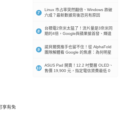
512GB 起跳
Linux 市占率突然翻倍、Windows 跌破
7
六成？最新數據背後恐另有原因
台積電2奈米太猛了！流片量是3奈米同
8
期的4倍，Google與蘋果搶首發、輝達
與AMD排隊等產能
諾貝爾獎推手也留不住！從 AlphaFold
9
團隊解體看 Google 的焦慮：為何明星
實驗室要為 Gemini 讓路？
ASUS Pad 開賣！12.2 吋雙層 OLED、
10
售價 19,900 元，指定電信資費最低 0
元入手
即可享有免