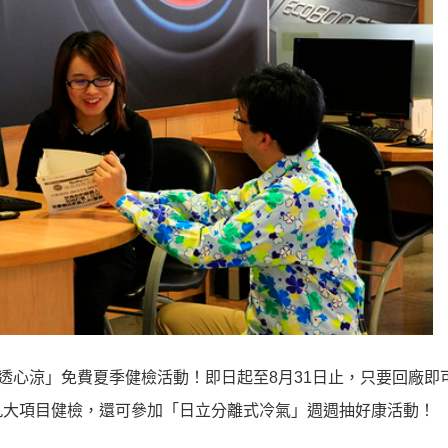
推出「愛車透心涼」免費夏季健檢活動！即日起至8月31日止，只要回廠
九大項目健檢，還可參加「日立分離式冷氣」週週抽好康活動！