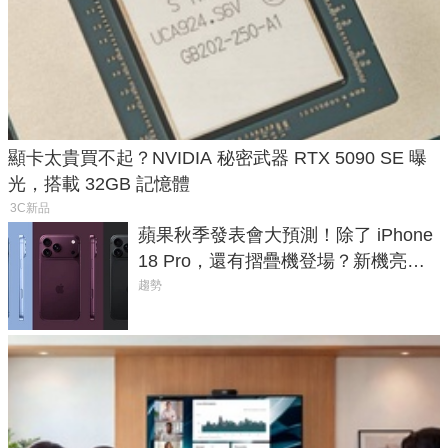
顯卡太貴買不起？NVIDIA 秘密武器 RTX 5090 SE 曝
光，搭載 32GB 記憶體
3C新品
蘋果秋季發表會大預測！除了 iPhone
18 Pro，還有摺疊機登場？新機亮點
預測一次看
趨勢