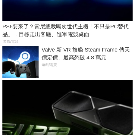
PS6要來了？索尼總裁曝次世代主機「不只是PC替代
品」，目標走出客廳、進軍電競桌面
遊戲/電競
Valve 新 VR 旗艦 Steam Frame 傳天
價定價、最高恐破 4.8 萬元
遊戲/電競