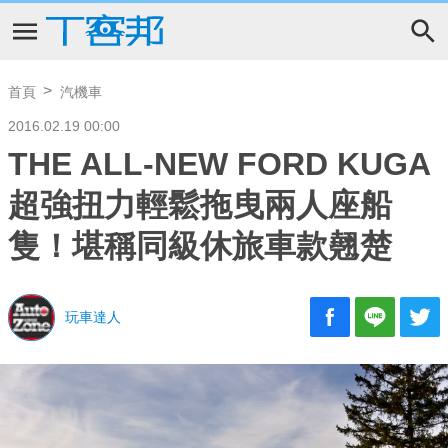
首頁
汽機車
2016.02.19 00:00
THE ALL-NEW FORD KUGA
超強扭力輕鬆拖曳兩人座船
隻！堪稱同級休旅車款翹楚
玩車達人