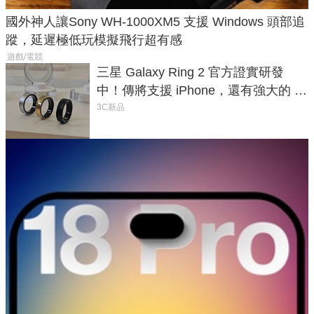
國外神人讓Sony WH-1000XM5 支援 Windows 頭部追
蹤，延遲極低玩模擬飛行超有感
遊戲/電競
三星 Galaxy Ring 2 官方證實研發
中！傳將支援 iPhone，還有強大的 AI
與智慧家電連動功能
3C新品