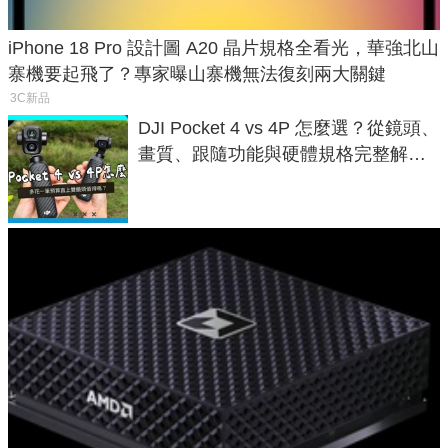
iPhone 18 Pro 設計圖 A20 晶片規格全看光，華強北山
寨機要起飛了？專家曝山寨機無法復刻兩大關鍵
3C新品
DJI Pocket 4 vs 4P 怎麼選？從鏡頭、
畫質、跟隨功能與硬體規格完整解
析，一次看懂兩台差異