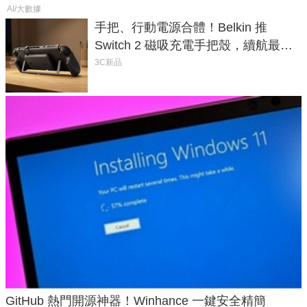
AI/大數據
手把、行動電源合體！Belkin 推
Switch 2 磁吸充電手把殼，續航最高
延長 1.5 倍
3C新品
GitHub 熱門開源神器！Winhance 一鍵安全精簡