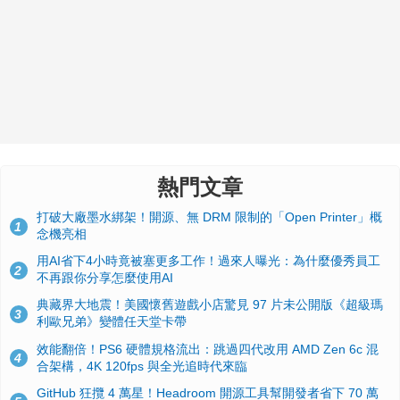
熱門文章
打破大廠墨水綁架！開源、無 DRM 限制的「Open Printer」概
1
念機亮相
用AI省下4小時竟被塞更多工作！過來人曝光：為什麼優秀員工
2
不再跟你分享怎麼使用AI
典藏界大地震！美國懷舊遊戲小店驚見 97 片未公開版《超級瑪
3
利歐兄弟》變體任天堂卡帶
效能翻倍！PS6 硬體規格流出：跳過四代改用 AMD Zen 6c 混
4
合架構，4K 120fps 與全光追時代來臨
GitHub 狂攬 4 萬星！Headroom 開源工具幫開發者省下 70 萬