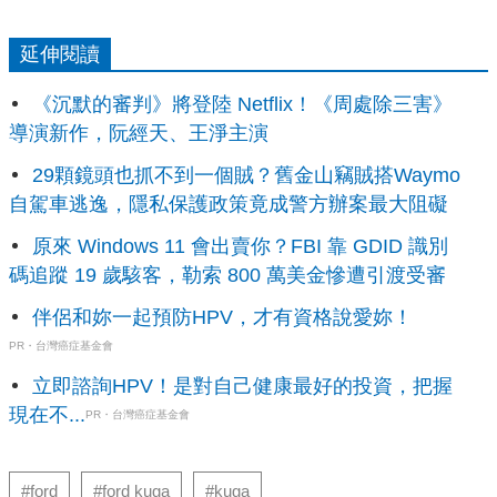
延伸閱讀
《沉默的審判》將登陸 Netflix！《周處除三害》
導演新作，阮經天、王淨主演
29顆鏡頭也抓不到一個賊？舊金山竊賊搭Waymo
自駕車逃逸，隱私保護政策竟成警方辦案最大阻礙
原來 Windows 11 會出賣你？FBI 靠 GDID 識別
碼追蹤 19 歲駭客，勒索 800 萬美金慘遭引渡受審
伴侶和妳一起預防HPV，才有資格說愛妳！
PR・台灣癌症基金會
立即諮詢HPV！是對自己健康最好的投資，把握
現在不...
PR・台灣癌症基金會
#ford
#ford kuga
#kuga