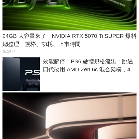
24GB 大容量來了！NVIDIA RTX 5070 Ti SUPER 爆料
總整理：規格、功耗、上市時間
3C新品
效能翻倍！PS6 硬體規格流出：跳過
四代改用 AMD Zen 6c 混合架構，4K
120fps 與全光追時代來臨