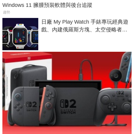
Windows 11 臃腫預裝軟體與後台追蹤
趨勢
日廠 My Play Watch 手錶專玩經典遊
戲、內建俄羅斯方塊、太空侵略者，
不過竟然不能連手機？