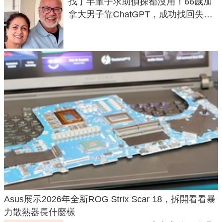
找了半輩子求助偵探都沒用！66歲加
拿大男子靠ChatGPT，成功找回失散
50年家人
Asus展示2026年全新ROG Strix Scar 18，拆開看看暴
力散熱器長什麼樣