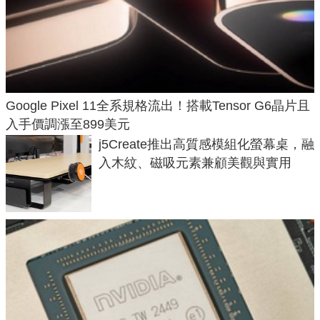
Google Pixel 11全系規格流出！搭載Tensor G6晶片且
入手價調漲至899美元
j5Create推出高質感模組化螢幕桌，融
入木紋、磁吸元素兼顧美觀與實用