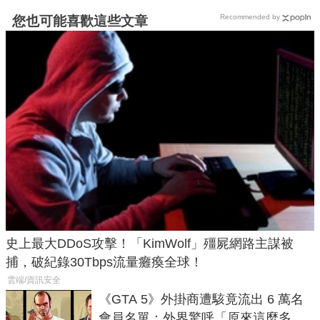
Recommended by
您也可能喜歡這些文章
史上最大DDoS攻擊！「KimWolf」殭屍網路主謀被
捕，破紀錄30Tbps流量癱瘓全球！
雲端/資訊安全
《GTA 5》外掛商遭駭竟流出 6 萬名
會員名單：外界驚呼「原來這麼多人