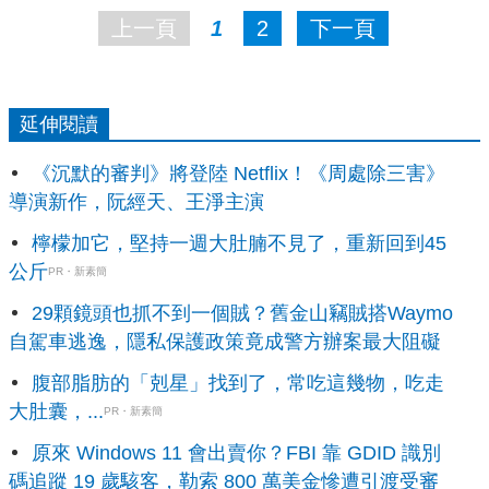
上一頁
1
2
下一頁
延伸閱讀
《沉默的審判》將登陸 Netflix！《周處除三害》
導演新作，阮經天、王淨主演
檸檬加它，堅持一週大肚腩不見了，重新回到45
公斤
PR・新素簡
29顆鏡頭也抓不到一個賊？舊金山竊賊搭Waymo
自駕車逃逸，隱私保護政策竟成警方辦案最大阻礙
腹部脂肪的「剋星」找到了，常吃這幾物，吃走
大肚囊，...
PR・新素簡
原來 Windows 11 會出賣你？FBI 靠 GDID 識別
碼追蹤 19 歲駭客，勒索 800 萬美金慘遭引渡受審