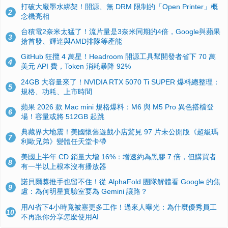
打破大廠墨水綁架！開源、無 DRM 限制的「Open Printer」概
2
念機亮相
台積電2奈米太猛了！流片量是3奈米同期的4倍，Google與蘋果
3
搶首發、輝達與AMD排隊等產能
GitHub 狂攬 4 萬星！Headroom 開源工具幫開發者省下 70 萬
4
美元 API 費，Token 消耗暴降 92%
24GB 大容量來了！NVIDIA RTX 5070 Ti SUPER 爆料總整理：
5
規格、功耗、上市時間
蘋果 2026 款 Mac mini 規格爆料：M6 與 M5 Pro 異色搭檔登
6
場！容量或將 512GB 起跳
典藏界大地震！美國懷舊遊戲小店驚見 97 片未公開版《超級瑪
7
利歐兄弟》變體任天堂卡帶
美國上半年 CD 銷量大增 16%：增速約為黑膠 7 倍，但購買者
8
有一半以上根本沒有播放器
諾貝爾獎推手也留不住！從 AlphaFold 團隊解體看 Google 的焦
9
慮：為何明星實驗室要為 Gemini 讓路？
用AI省下4小時竟被塞更多工作！過來人曝光：為什麼優秀員工
10
不再跟你分享怎麼使用AI