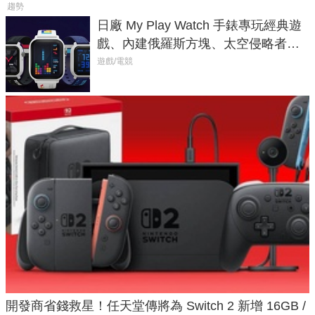
趨勢
日廠 My Play Watch 手錶專玩經典遊
戲、內建俄羅斯方塊、太空侵略者，
不過竟然不能連手機？
遊戲/電競
開發商省錢救星！任天堂傳將為 Switch 2 新增 16GB /