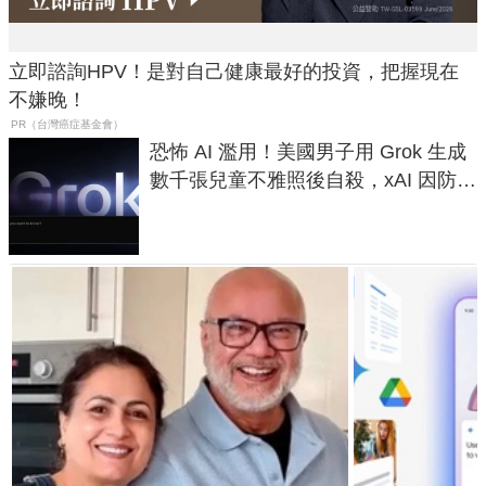
立即諮詢HPV！是對自己健康最好的投資，把握現在
不嫌晚！
PR（台灣癌症基金會）
恐怖 AI 濫用！美國男子用 Grok 生成
數千張兒童不雅照後自殺，xAI 因防護
失靈與不配合警方遭起訴