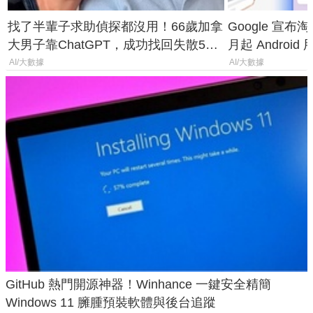
找了半輩子求助偵探都沒用！66歲加拿
Google 宣布淘汰 
大男子靠ChatGPT，成功找回失散50
月起 Android
年家人
AI/大數據
AI/大數據
GitHub 熱門開源神器！Winhance 一鍵安全精簡
Windows 11 臃腫預裝軟體與後台追蹤