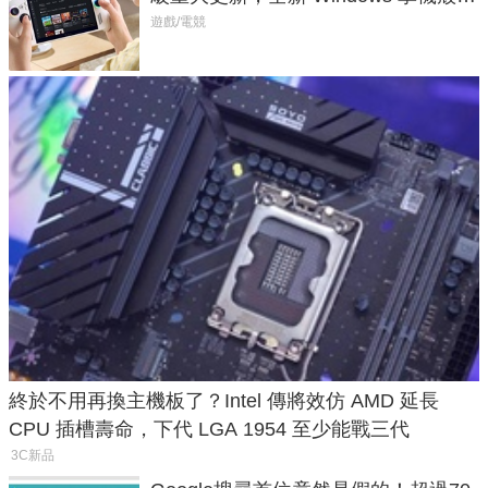
式讓操作就像 Xbox 一樣順暢
遊戲/電競
終於不用再換主機板了？Intel 傳將效仿 AMD 延長
CPU 插槽壽命，下代 LGA 1954 至少能戰三代
3C新品