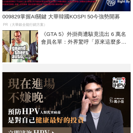
009829掌握AI關鍵 大華韓國KOSPI 50今強勢開募
PR（大華銀全能行銷方案）
《GTA 5》外掛商遭駭竟流出 6 萬名
會員名單：外界驚呼「原來這麼多人
在開掛！」