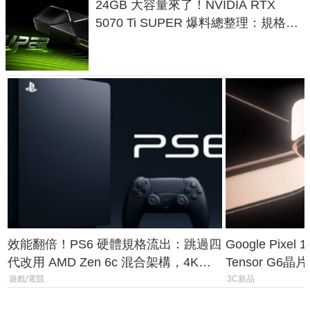
24GB 大容量來了！NVIDIA RTX
5070 Ti SUPER 爆料總整理：規格、
功耗、上市時間
效能翻倍！PS6 硬體規格流出：跳過四
Google Pix
代改用 AMD Zen 6c 混合架構，4K
Tensor G6
120fps 與全光追時代來臨
元
遊戲/電競
3C新品