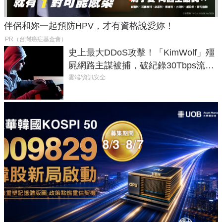
伴侶和妳一起預防HPV，才有資格說愛妳！
PR（台灣癌症基金會）
史上最大DDoS攻擊！「KimWolf」殭
屍網路主謀被捕，破紀錄30Tbps流量
癱瘓全球！
雲端/資訊安全