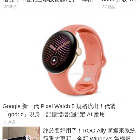
山寨機無法復刻兩大關鍵
次規格終於不
3C新品
3C新品
Google 新一代 Pixel Watch 5 規格流出！代號
「godric」現身，記憶體增強鎖定 AI 應用
3C新品
終於要好用了！ROG Ally 將迎來系統
級重大更新，全新 Windows 掌機殼模