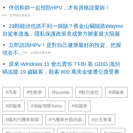
伴侶和妳一起預防HPV，才有資格說愛妳！
PR・台灣癌症基金會
29顆鏡頭也抓不到一個賊？舊金山竊賊搭Waymo
自駕車逃逸，隱私保護政策竟成警方辦案最大阻礙
立即諮詢HPV！是對自己健康最好的投資，把握
現在不...
PR・台灣癌症基金會
原來 Windows 11 會出賣你？FBI 靠 GDID 識別
碼追蹤 19 歲駭客，勒索 800 萬美金慘遭引渡受審
#汽車
#性能車
#hyundai
#動力操控
#渦輪車
#前驅車
#渦輪增壓/turbo
#韓國車
#國內汽機車新聞
#汽機車外觀內裝
#台北車展