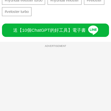
#hyundai veloster turbo
#hyundai veloster
#veloster
#veloster turbo
送【10個ChatGPT的好工具】電子書
ADVERTISEMENT