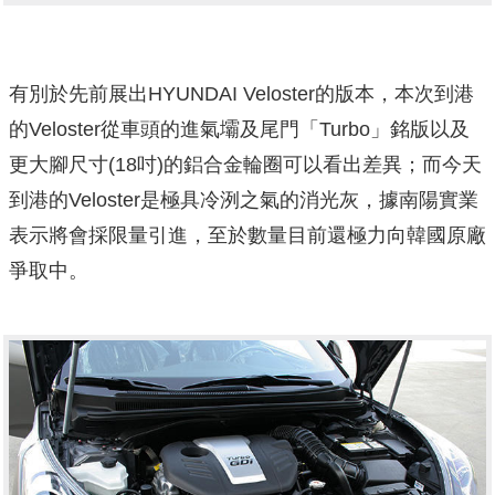
有別於先前展出HYUNDAI Veloster的版本，本次到港
的Veloster從車頭的進氣壩及尾門「Turbo」銘版以及
更大腳尺寸(18吋)的鋁合金輪圈可以看出差異；而今天
到港的Veloster是極具冷洌之氣的消光灰，據南陽實業
表示將會採限量引進，至於數量目前還極力向韓國原廠
爭取中。