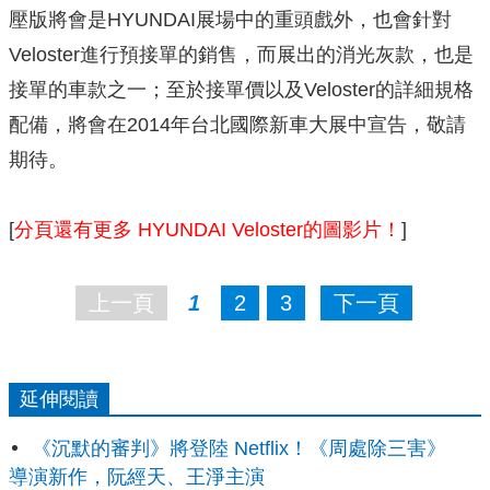
壓版將會是HYUNDAI展場中的重頭戲外，也會針對
Veloster進行預接單的銷售，而展出的消光灰款，也是
接單的車款之一；至於接單價以及Veloster的詳細規格
配備，將會在2014年台北國際新車大展中宣告，敬請
期待。
[
分頁還有更多 HYUNDAI Veloster的圖影片！
]
上一頁
1
2
3
下一頁
延伸閱讀
《沉默的審判》將登陸 Netflix！《周處除三害》
導演新作，阮經天、王淨主演