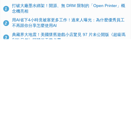
打破大廠墨水綁架！開源、無 DRM 限制的「Open Printer」概
1
念機亮相
用AI省下4小時竟被塞更多工作！過來人曝光：為什麼優秀員工
2
不再跟你分享怎麼使用AI
典藏界大地震！美國懷舊遊戲小店驚見 97 片未公開版《超級瑪
3
利歐兄弟》變體任天堂卡帶
效能翻倍！PS6 硬體規格流出：跳過四代改用 AMD Zen 6c 混
4
合架構，4K 120fps 與全光追時代來臨
GitHub 狂攬 4 萬星！Headroom 開源工具幫開發者省下 70 萬
5
美元 API 費，Token 消耗暴降 92%
蘋果 2026 款 Mac mini 規格爆料：M6 與 M5 Pro 異色搭檔登
6
場！容量或將 512GB 起跳
Linux 市占率突然翻倍、Windows 跌破六成？最新數據背後恐另
7
有原因
台積電2奈米太猛了！流片量是3奈米同期的4倍，Google與蘋果
8
搶首發、輝達與AMD排隊等產能
諾貝爾獎推手也留不住！從 AlphaFold 團隊解體看 Google 的焦
9
慮：為何明星實驗室要為 Gemini 讓路？