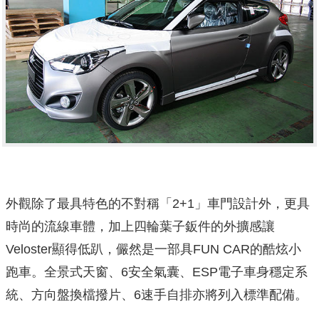
外觀除了最具特色的不對稱「2+1」車門設計外，更具
時尚的流線車體，加上四輪葉子鈑件的外擴感讓
Veloster顯得低趴，儼然是一部具FUN CAR的酷炫小
跑車。全景式天窗、6安全氣囊、ESP電子車身穩定系
統、方向盤換檔撥片、6速手自排亦將列入標準配備。