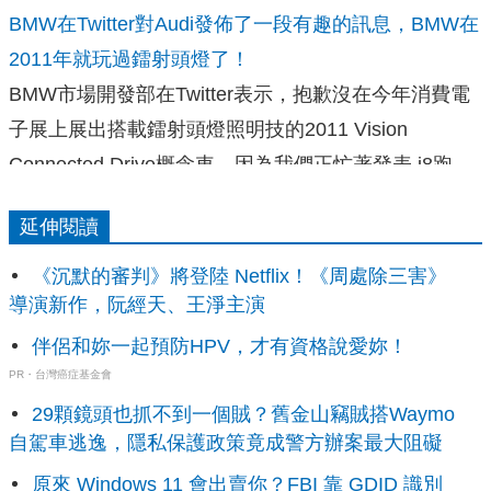
BMW在Twitter對Audi發佈了一段有趣的訊息，BMW在
2011年就玩過鐳射頭燈了！
BMW市場開發部在Twitter表示，抱歉沒在今年消費電
子展上展出搭載鐳射頭燈照明技的2011 Vision
Connected Drive概念車，因為我們正忙著發表 i8跑
車。
延伸閱讀
德國 漢堡計劃在未來15~20年，成為一座無車的城市
《沉默的審判》將登陸 Netflix！《周處除三害》
提供一個安全又乾淨的環境。計劃讓當地40%的區域都
導演新作，阮經天、王淨主演
沒有車輛。旅客與居民將需步行或騎腳踏車。
伴侶和妳一起預防HPV，才有資格說愛妳！
PR・台灣癌症基金會
Audi發表 Traffic Light Assist號誌燈輔助系統
29顆鏡頭也抓不到一個賊？舊金山竊賊搭Waymo
自駕車逃逸，隱私保護政策竟成警方辦案最大阻礙
整合衛星導航系統的即時與本身的預測數據，Traffic
Light Assist號誌燈輔助系統能在儀表中央顯示前方紅
原來 Windows 11 會出賣你？FBI 靠 GDID 識別