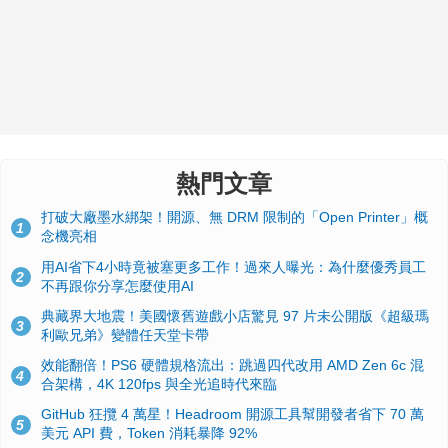
點擊以上圖片可看 YouTube影片
熱門文章
打破大廠墨水綁架！開源、無 DRM 限制的「Open Printer」概
1
念機亮相
用AI省下4小時竟被塞更多工作！過來人曝光：為什麼優秀員工
2
不再跟你分享怎麼使用AI
典藏界大地震！美國懷舊遊戲小店驚見 97 片未公開版《超級瑪
3
利歐兄弟》變體任天堂卡帶
效能翻倍！PS6 硬體規格流出：跳過四代改用 AMD Zen 6c 混
4
合架構，4K 120fps 與全光追時代來臨
GitHub 狂攬 4 萬星！Headroom 開源工具幫開發者省下 70 萬
5
美元 API 費，Token 消耗暴降 92%