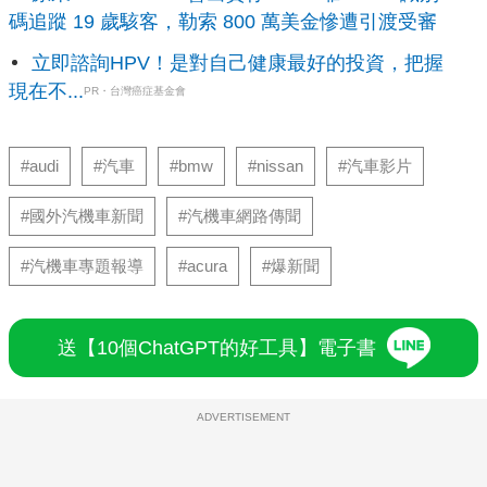
碼追蹤 19 歲駭客，勒索 800 萬美金慘遭引渡受審
綠燈的狀況以及倒數數字。結合引擎自動啓閉系統，還
能在變路燈前幾秒，自動發動。
立即諮詢HPV！是對自己健康最好的投資，把握
現在不...
PR・台灣癌症基金會
Sway Motorsports推出 Sway電動輪車
共三種車型，極速介於56與112公里之間。根據不同等
#audi
#汽車
#bmw
#nissan
#汽車影片
級電池，續航力介於32至96公里之間。計劃於2015年
#國外汽機車新聞
#汽機車網路傳聞
在美國加州上市，價格介於4,999與10,999美金。
#汽機車專題報導
#acura
#爆新聞
網路傳言：Nissan將生產 BladeGlider電動車
英國 Car表示，Nissan副總裁 Andy Palmer表示將生產
送【10個ChatGPT的好工具】電子書
BladeGlider三輪電動車，吸引年輕買家。
與外型酷似蝙蝠車的單人座 DeltaWing相當類似，但具
ADVERTISEMENT
有前一後二的獨特V型三人座設定。