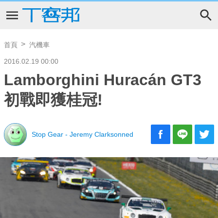
首頁
汽機車
2016.02.19 00:00
Lamborghini Huracán GT3
初戰即獲桂冠!
Stop Gear - Jeremy Clarksonned