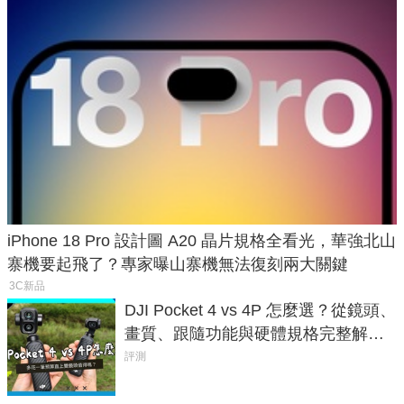
iPhone 18 Pro 設計圖 A20 晶片規格全看光，華強北山
寨機要起飛了？專家曝山寨機無法復刻兩大關鍵
3C新品
DJI Pocket 4 vs 4P 怎麼選？從鏡頭、
畫質、跟隨功能與硬體規格完整解
析，一次看懂兩台差異
評測