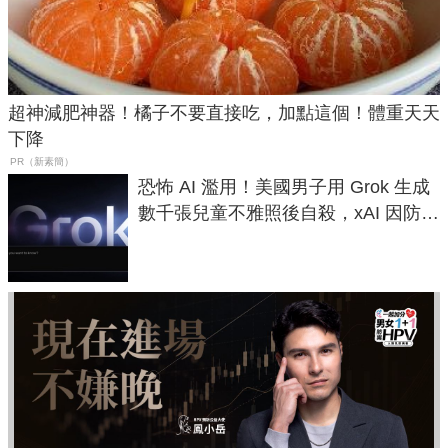
超神減肥神器！橘子不要直接吃，加點這個！體重天天
下降
PR（新素簡）
恐怖 AI 濫用！美國男子用 Grok 生成
數千張兒童不雅照後自殺，xAI 因防護
失靈與不配合警方遭起訴