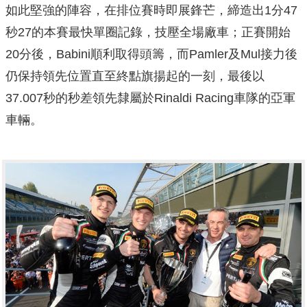
如此堅強的陣容，在排位賽時即展鋒芒，締造出1分47
秒27的本賽最快單圈記錄，技壓全場廠車；正賽開始
20分後，Babini順利取得頭籌，而Pamler及Mul接力後
仍保持領先位置直至終點旗揚起的一刻，最後以
37.007秒的秒差領先隸屬於Rinaldi Racing車隊的亞軍
車輛。