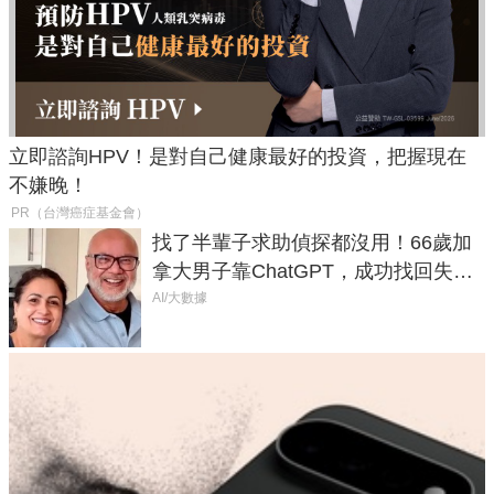
立即諮詢HPV！是對自己健康最好的投資，把握現在
不嫌晚！
PR（台灣癌症基金會）
找了半輩子求助偵探都沒用！66歲加
拿大男子靠ChatGPT，成功找回失散
50年家人
AI/大數據