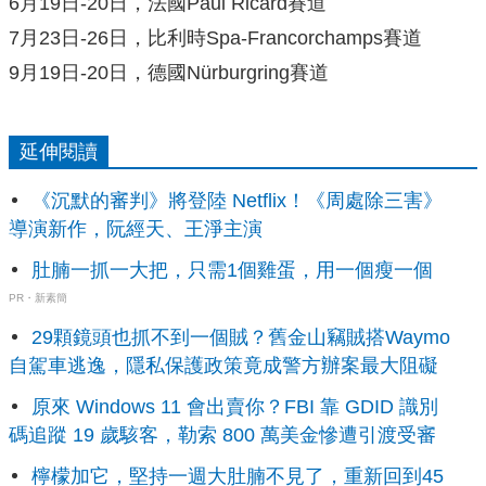
6月19日-20日，法國Paul Ricard賽道
7月23日-26日，比利時Spa-Francorchamps賽道
9月19日-20日，德國Nürburgring賽道
延伸閱讀
《沉默的審判》將登陸 Netflix！《周處除三害》
導演新作，阮經天、王淨主演
肚腩一抓一大把，只需1個雞蛋，用一個瘦一個
PR・新素簡
29顆鏡頭也抓不到一個賊？舊金山竊賊搭Waymo
自駕車逃逸，隱私保護政策竟成警方辦案最大阻礙
原來 Windows 11 會出賣你？FBI 靠 GDID 識別
碼追蹤 19 歲駭客，勒索 800 萬美金慘遭引渡受審
檸檬加它，堅持一週大肚腩不見了，重新回到45