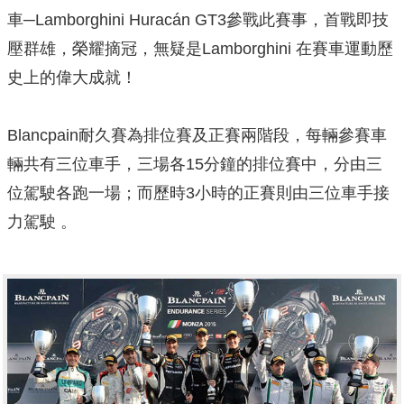
車─Lamborghini Huracán GT3參戰此賽事，首戰即技
壓群雄，榮耀摘冠，無疑是Lamborghini 在賽車運動歷
史上的偉大成就！
Blancpain耐久賽為排位賽及正賽兩階段，每輛參賽車
輛共有三位車手，三場各15分鐘的排位賽中，分由三
位駕駛各跑一場；而歷時3小時的正賽則由三位車手接
力駕駛 。