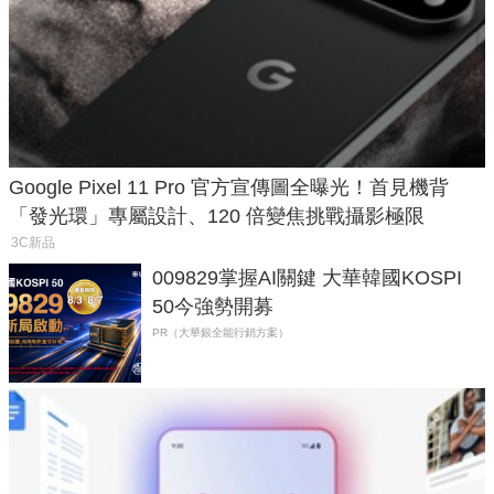
Google Pixel 11 Pro 官方宣傳圖全曝光！首見機背
「發光環」專屬設計、120 倍變焦挑戰攝影極限
3C新品
009829掌握AI關鍵 大華韓國KOSPI
50今強勢開募
PR（大華銀全能行銷方案）