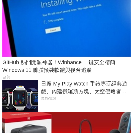
GitHub 熱門開源神器！Winhance 一鍵安全精簡
Windows 11 臃腫預裝軟體與後台追蹤
趨勢
日廠 My Play Watch 手錶專玩經典遊
戲、內建俄羅斯方塊、太空侵略者，
不過竟然不能連手機？
遊戲/電競