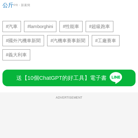
公斤
PR・新素簡
#汽車
#lamborghini
#性能車
#超級跑車
#國外汽機車新聞
#汽機車賽事新聞
#工廠賽車
#義大利車
送【10個ChatGPT的好工具】電子書
ADVERTISEMENT