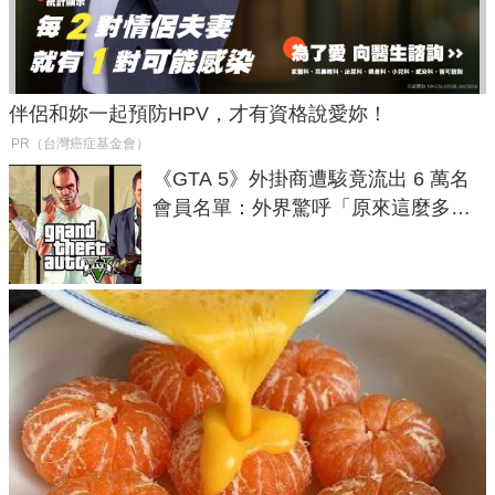
伴侶和妳一起預防HPV，才有資格說愛妳！
PR（台灣癌症基金會）
《GTA 5》外掛商遭駭竟流出 6 萬名
會員名單：外界驚呼「原來這麼多人
在開掛！」