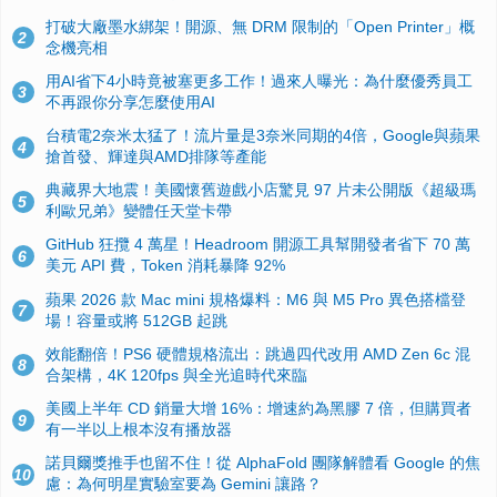
打破大廠墨水綁架！開源、無 DRM 限制的「Open Printer」概
2
念機亮相
用AI省下4小時竟被塞更多工作！過來人曝光：為什麼優秀員工
3
不再跟你分享怎麼使用AI
台積電2奈米太猛了！流片量是3奈米同期的4倍，Google與蘋果
4
搶首發、輝達與AMD排隊等產能
典藏界大地震！美國懷舊遊戲小店驚見 97 片未公開版《超級瑪
5
利歐兄弟》變體任天堂卡帶
GitHub 狂攬 4 萬星！Headroom 開源工具幫開發者省下 70 萬
6
美元 API 費，Token 消耗暴降 92%
蘋果 2026 款 Mac mini 規格爆料：M6 與 M5 Pro 異色搭檔登
7
場！容量或將 512GB 起跳
效能翻倍！PS6 硬體規格流出：跳過四代改用 AMD Zen 6c 混
8
合架構，4K 120fps 與全光追時代來臨
美國上半年 CD 銷量大增 16%：增速約為黑膠 7 倍，但購買者
9
有一半以上根本沒有播放器
諾貝爾獎推手也留不住！從 AlphaFold 團隊解體看 Google 的焦
10
慮：為何明星實驗室要為 Gemini 讓路？