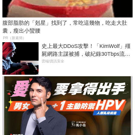
腹部脂肪的「剋星」找到了，常吃這幾物，吃走大肚
囊，瘦出小蠻腰
PR（新素簡）
史上最大DDoS攻擊！「KimWolf」殭
屍網路主謀被捕，破紀錄30Tbps流量
癱瘓全球！
雲端/資訊安全