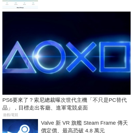
PS6要來了？索尼總裁曝次世代主機「不只是PC替代
品」，目標走出客廳、進軍電競桌面
遊戲/電競
Valve 新 VR 旗艦 Steam Frame 傳天
價定價、最高恐破 4.8 萬元