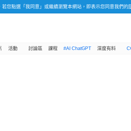
，若您點選「我同意」或繼續瀏覽本網站，即表示您同意我們的
片
活動
討論區
課程
#AI ChatGPT
深度有料
C