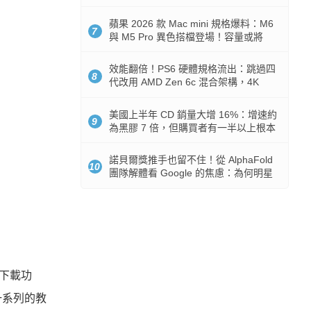
Token 消耗暴降 92%
蘋果 2026 款 Mac mini 規格爆料：M6
7
與 M5 Pro 異色搭檔登場！容量或將
512GB 起跳
效能翻倍！PS6 硬體規格流出：跳過四
8
代改用 AMD Zen 6c 混合架構，4K
120fps 與全光追時代來臨
美國上半年 CD 銷量大增 16%：增速約
9
為黑膠 7 倍，但購買者有一半以上根本
沒有播放器
諾貝爾獎推手也留不住！從 AlphaFold
10
團隊解體看 Google 的焦慮：為何明星
實驗室要為 Gemini 讓路？
供下載功
一系列的教