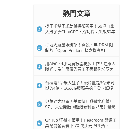
熱門文章
找了半輩子求助偵探都沒用！66歲加拿
1
大男子靠ChatGPT，成功找回失散50年
家人
打破大廠墨水綁架！開源、無 DRM 限
2
制的「Open Printer」概念機亮相
用AI省下4小時竟被塞更多工作！過來人
3
曝光：為什麼優秀員工不再跟你分享怎
麼使用AI
台積電2奈米太猛了！流片量是3奈米同
4
期的4倍，Google與蘋果搶首發、輝達
與AMD排隊等產能
典藏界大地震！美國懷舊遊戲小店驚見
5
97 片未公開版《超級瑪利歐兄弟》變體
任天堂卡帶
GitHub 狂攬 4 萬星！Headroom 開源工
6
具幫開發者省下 70 萬美元 API 費，