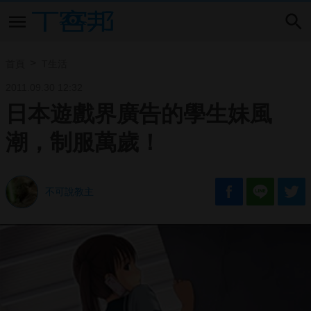
首頁
T生活
2011.09.30 12:32
日本遊戲界廣告的學生妹風
潮，制服萬歲！
不可說教主