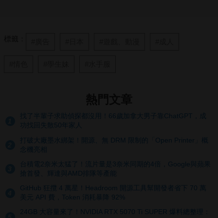
標籤：
#廣告
#日本
#遊戲、動漫
#成人
#情色
#學生妹
#水手服
熱門文章
找了半輩子求助偵探都沒用！66歲加拿大男子靠ChatGPT，成
1
功找回失散50年家人
打破大廠墨水綁架！開源、無 DRM 限制的「Open Printer」概
2
念機亮相
台積電2奈米太猛了！流片量是3奈米同期的4倍，Google與蘋果
3
搶首發、輝達與AMD排隊等產能
GitHub 狂攬 4 萬星！Headroom 開源工具幫開發者省下 70 萬
4
美元 API 費，Token 消耗暴降 92%
24GB 大容量來了！NVIDIA RTX 5070 Ti SUPER 爆料總整理：
5