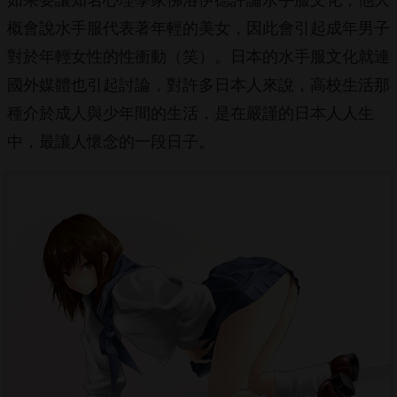
概會說水手服代表著年輕的美女，因此會引起成年男子
對於年輕女性的性衝動（笑）。日本的水手服文化就連
國外媒體也引起討論，對許多日本人來說，高校生活那
種介於成人與少年間的生活，是在嚴謹的日本人人生
中，最讓人懷念的一段日子。