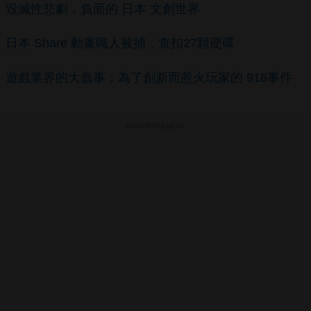
毀滅性悲劇，負面的 日本 文創世界
日本 Share 動畫職人被捕，查扣27顆硬碟
遊戲業界的大蠢事：為了創新而惹火玩家的 918事件
ADVERTISEMENT