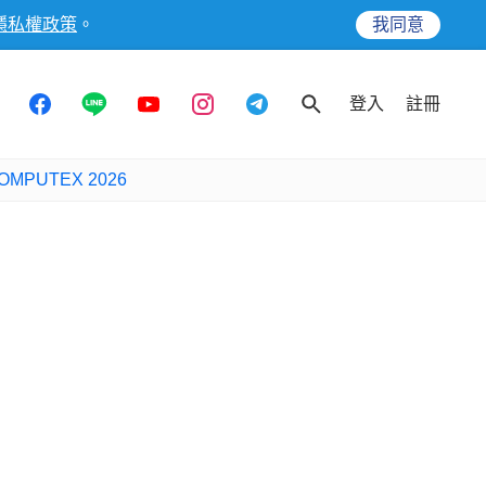
隱私權政策
。
我同意
登入
註冊
OMPUTEX 2026