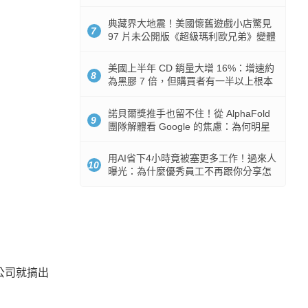
512GB 起跳
典藏界大地震！美國懷舊遊戲小店驚見
7
97 片未公開版《超級瑪利歐兄弟》變體
任天堂卡帶
美國上半年 CD 銷量大增 16%：增速約
8
為黑膠 7 倍，但購買者有一半以上根本
沒有播放器
諾貝爾獎推手也留不住！從 AlphaFold
9
團隊解體看 Google 的焦慮：為何明星
實驗室要為 Gemini 讓路？
用AI省下4小時竟被塞更多工作！過來人
10
曝光：為什麼優秀員工不再跟你分享怎
麼使用AI
個公司就搞出
。