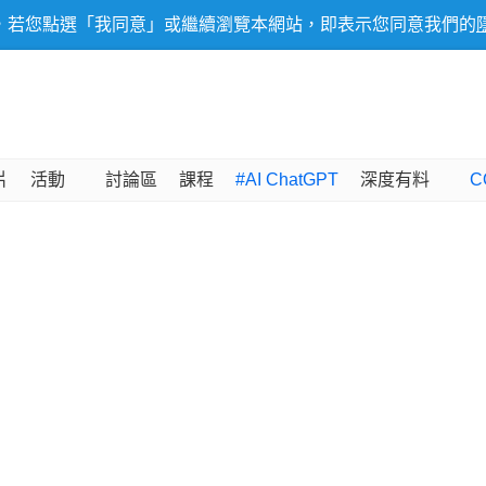
，若您點選「我同意」或繼續瀏覽本網站，即表示您同意我們的
片
活動
討論區
課程
#AI ChatGPT
深度有料
C