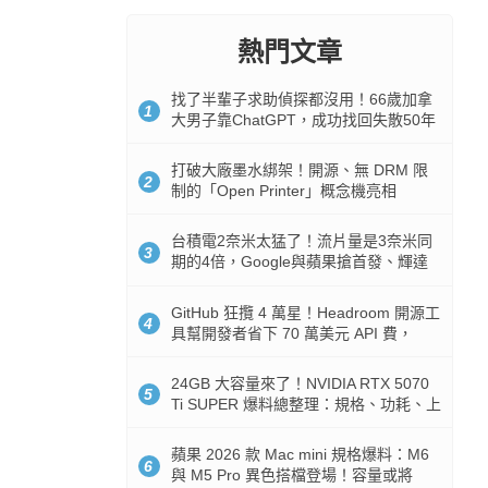
熱門文章
找了半輩子求助偵探都沒用！66歲加拿
1
大男子靠ChatGPT，成功找回失散50年
家人
打破大廠墨水綁架！開源、無 DRM 限
2
制的「Open Printer」概念機亮相
台積電2奈米太猛了！流片量是3奈米同
3
期的4倍，Google與蘋果搶首發、輝達
與AMD排隊等產能
GitHub 狂攬 4 萬星！Headroom 開源工
4
具幫開發者省下 70 萬美元 API 費，
Token 消耗暴降 92%
24GB 大容量來了！NVIDIA RTX 5070
5
Ti SUPER 爆料總整理：規格、功耗、上
市時間
蘋果 2026 款 Mac mini 規格爆料：M6
6
與 M5 Pro 異色搭檔登場！容量或將