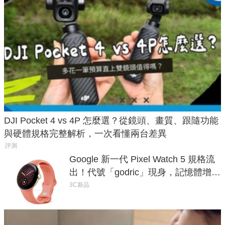
DJI Pocket 4 vs 4P 怎麼選？從鏡頭、畫質、跟隨功能
與硬體規格完整解析，一次看懂兩台差異
評測
Google 新一代 Pixel Watch 5 規格流
出！代號「godric」現身，記憶體增強
鎖定 AI 應用
3C新品