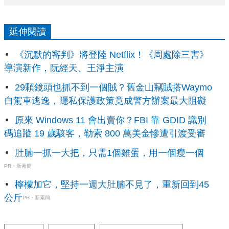
延伸閱讀
《沉默的審判》將登陸 Netflix！《周處除三害》
導演新作，阮經天、王淨主演
29顆鏡頭也抓不到一個賊？舊金山竊賊搭Waymo
自駕車逃逸，隱私保護政策竟成警方辦案最大阻礙
原來 Windows 11 會出賣你？FBI 靠 GDID 識別
碼追蹤 19 歲駭客，勒索 800 萬美金慘遭引渡受審
肚腩一抓一大把，只需1個雞蛋，用一個瘦一個
PR・新素簡
檸檬加它，堅持一週大肚腩不見了，重新回到45
公斤
PR・新素簡