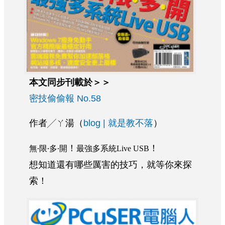
本文同步刊載於＞＞
密技偷偷報 No.58
作者╱ㄚ湯（
blog | 就是教不落
）
無‧限‧多‧開
最強多系統
！
！
Live USB
想知道還有哪些厲害的技巧，就等你來探
索！