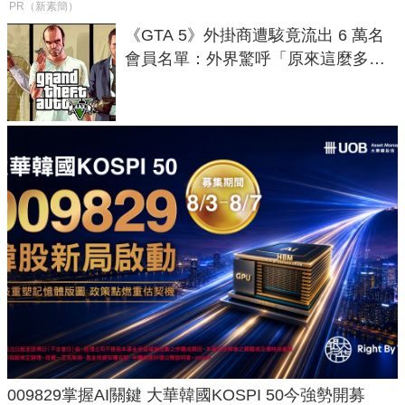
PR（新素簡）
《GTA 5》外掛商遭駭竟流出 6 萬名
會員名單：外界驚呼「原來這麼多人
在開掛！」
009829掌握AI關鍵 大華韓國KOSPI 50今強勢開募