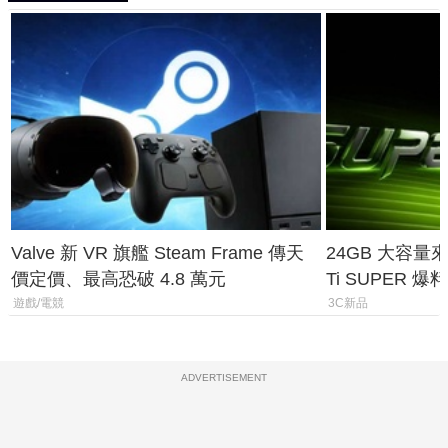
Valve 新 VR 旗艦 Steam Frame 傳天
24GB 大容量來了
價定價、最高恐破 4.8 萬元
Ti SUPER
上市時間
遊戲/電競
3C新品
ADVERTISEMENT