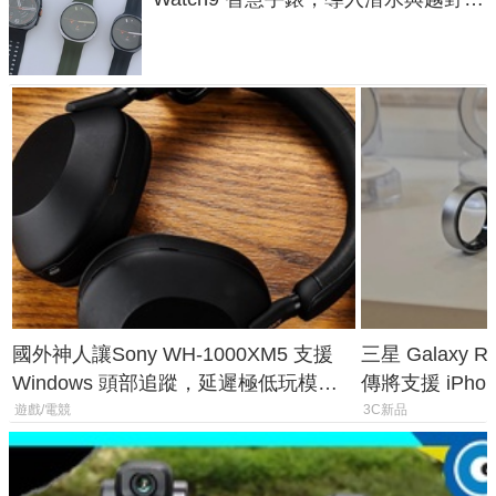
導航功能
國外神人讓Sony WH-1000XM5 支援
三星 Galaxy 
Windows 頭部追蹤，延遲極低玩模擬
傳將支援 iPho
飛行超有感
慧家電連動功
遊戲/電競
3C新品