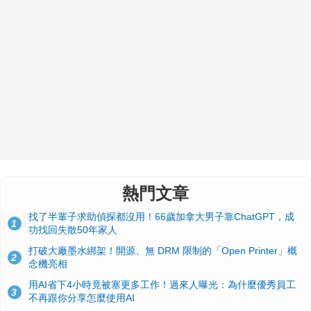
熱門文章
找了半輩子求助偵探都沒用！66歲加拿大男子靠ChatGPT，成
1
功找回失散50年家人
打破大廠墨水綁架！開源、無 DRM 限制的「Open Printer」概
2
念機亮相
用AI省下4小時竟被塞更多工作！過來人曝光：為什麼優秀員工
3
不再跟你分享怎麼使用AI