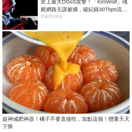
史上最大DDoS攻擊！「KimWolf」殭
屍網路主謀被捕，破紀錄30Tbps流量
癱瘓全球！
雲端/資訊安全
超神減肥神器！橘子不要直接吃，加點這個！體重天天
下降