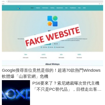
Google搜尋首位竟然是假的！超過70款熱門Windows
軟體爆「山寨官網」危機
PS6要來了？索尼總裁曝次世代主機
「不只是PC替代品」，目標走出客
廳、進軍電競桌面