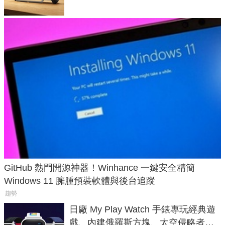
GitHub 熱門開源神器！Winhance 一鍵安全精簡
Windows 11 臃腫預裝軟體與後台追蹤
趨勢
日廠 My Play Watch 手錶專玩經典遊
戲、內建俄羅斯方塊、太空侵略者，