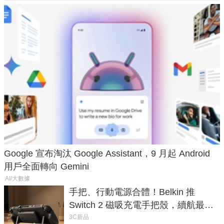
Google 宣布淘汰 Google Assistant，9 月起 Android
用戶全面轉向 Gemini
AI/大數據
手把、行動電源合體！Belkin 推
Switch 2 磁吸充電手把殼，續航最高
延長 1.5 倍
3C新品