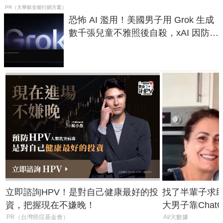
PR（大華銀全能行銷方案）
恐怖 AI 濫用！美國男子用 Grok 生成
數千張兒童不雅照後自殺，xAI 因防護
失靈與不配合警方遭起訴
立即諮詢HPV！是對自己健康最好的投
找了半輩子求助
資，把握現在不嫌晚！
大男子靠Chat
年家人
PR（台灣癌症基金會）
AI/大數據