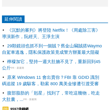
延伸閱讀
《沉默的審判》將登陸 Netflix！《周處除三害》
導演新作，阮經天、王淨主演
29顆鏡頭也抓不到一個賊？舊金山竊賊搭Waymo
自駕車逃逸，隱私保護政策竟成警方辦案最大阻礙
檸檬加它，堅持一週大肚腩不見了，重新回到45
公斤
PR・新素簡
原來 Windows 11 會出賣你？FBI 靠 GDID 識別
碼追蹤 19 歲駭客，勒索 800 萬美金慘遭引渡受審
腹部脂肪的「剋星」找到了，常吃這幾物，吃走
大肚囊，...
PR・新素簡
9597借錢網
PR