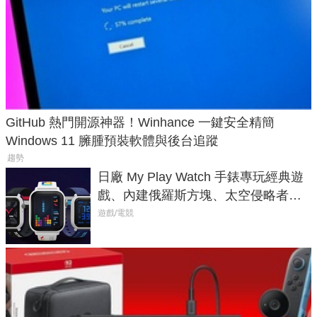
GitHub 熱門開源神器！Winhance 一鍵安全精簡
Windows 11 臃腫預裝軟體與後台追蹤
趨勢
日廠 My Play Watch 手錶專玩經典遊
戲、內建俄羅斯方塊、太空侵略者，
不過竟然不能連手機？
遊戲/電競