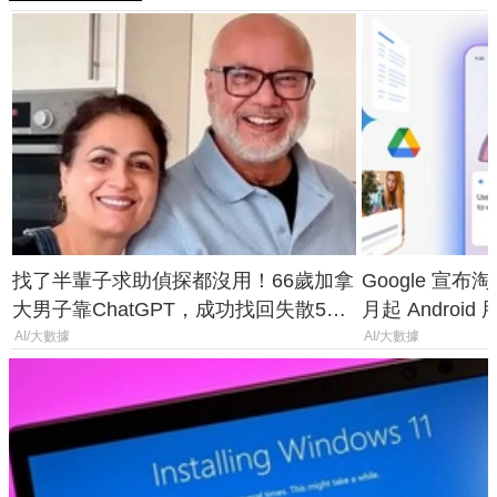
找了半輩子求助偵探都沒用！66歲加拿
Google 宣布淘汰 
大男子靠ChatGPT，成功找回失散50
月起 Android
年家人
AI/大數據
AI/大數據