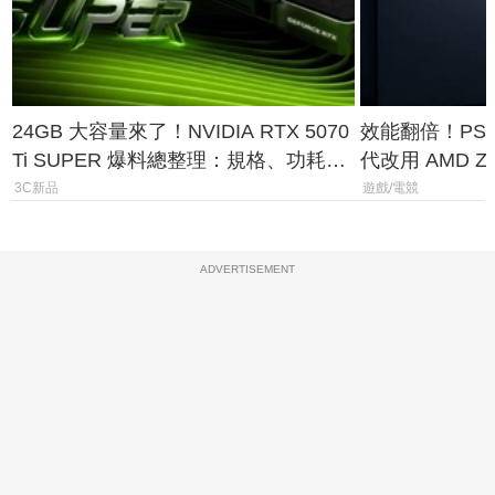
24GB 大容量來了！NVIDIA RTX 5070
效能翻倍！PS
Ti SUPER 爆料總整理：規格、功耗、
代改用 AMD Z
上市時間
120fps 與全
3C新品
遊戲/電競
ADVERTISEMENT