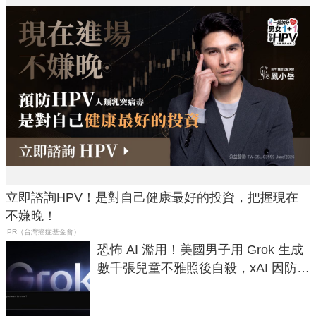
立即諮詢HPV！是對自己健康最好的投資，把握現在
不嫌晚！
PR（台灣癌症基金會）
恐怖 AI 濫用！美國男子用 Grok 生成
數千張兒童不雅照後自殺，xAI 因防護
失靈與不配合警方遭起訴