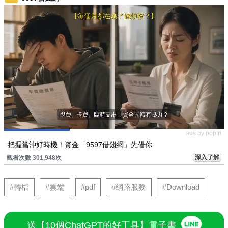
ads by popIn
把握當沖好時機！資金「9597借錢網」先借你
深入了解
觀看次數 301,948次
#轉檔
#雲端
#pdf
#網路服務
#Download
送【10個ChatGPT的好工具】電子書