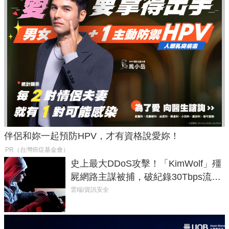
伴侶和妳一起預防HPV，才有資格說愛妳！
PR（台灣癌症基金會）
史上最大DDoS攻擊！「KimWolf」殭
屍網路主謀被捕，破紀錄30Tbps流量
癱瘓全球！
雲端/資訊安全