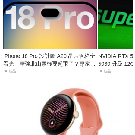
iPhone 18 Pro 設計圖 A20 晶片規格全
NVIDIA RTX
看光，華強北山寨機要起飛了？專家曝
5060 升級 1
山寨機無法復刻兩大關鍵
次規格終於不
3C新品
3C新品