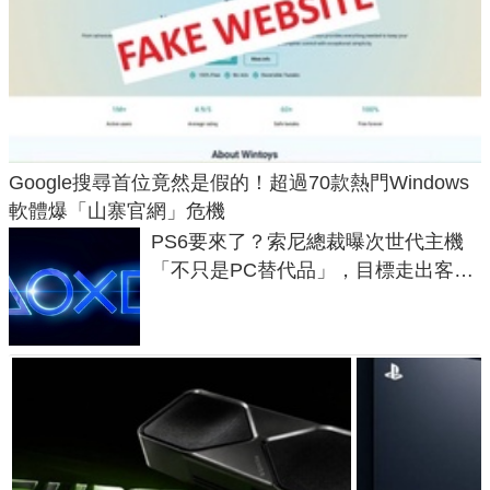
Google搜尋首位竟然是假的！超過70款熱門Windows
軟體爆「山寨官網」危機
PS6要來了？索尼總裁曝次世代主機
「不只是PC替代品」，目標走出客
廳、進軍電競桌面