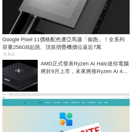
Google Pixel 11價格配色遭亞馬遜「偷跑」！全系列
容量256GB起跳、頂規摺疊機價位逼近7萬
3C新品
AMD正式發表Ryzen AI Halo迷你電腦
將於9月上市，未來將推Ryzen AI 400
Max系列處理器與對應升級版