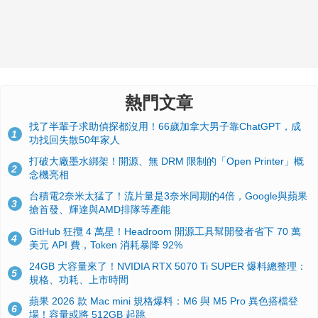
熱門文章
找了半輩子求助偵探都沒用！66歲加拿大男子靠ChatGPT，成
1
功找回失散50年家人
打破大廠墨水綁架！開源、無 DRM 限制的「Open Printer」概
2
念機亮相
台積電2奈米太猛了！流片量是3奈米同期的4倍，Google與蘋果
3
搶首發、輝達與AMD排隊等產能
GitHub 狂攬 4 萬星！Headroom 開源工具幫開發者省下 70 萬
4
美元 API 費，Token 消耗暴降 92%
24GB 大容量來了！NVIDIA RTX 5070 Ti SUPER 爆料總整理：
5
規格、功耗、上市時間
蘋果 2026 款 Mac mini 規格爆料：M6 與 M5 Pro 異色搭檔登
6
場！容量或將 512GB 起跳