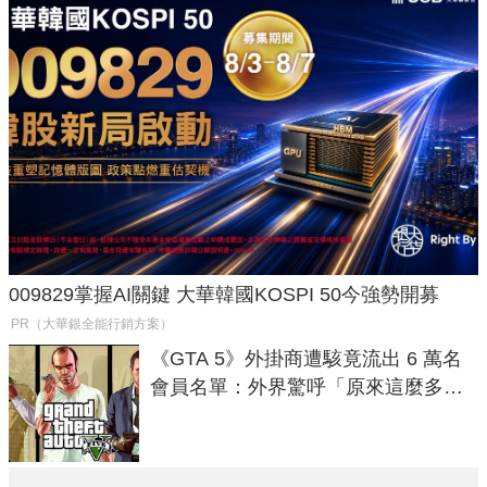
009829掌握AI關鍵 大華韓國KOSPI 50今強勢開募
PR（大華銀全能行銷方案）
《GTA 5》外掛商遭駭竟流出 6 萬名
會員名單：外界驚呼「原來這麼多人
在開掛！」