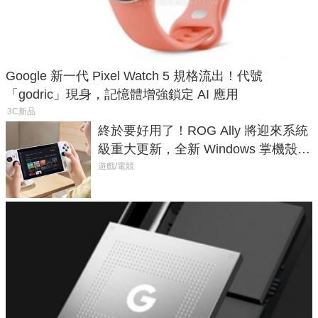
Google 新一代 Pixel Watch 5 規格流出！代號
「godric」現身，記憶體增強鎖定 AI 應用
3C新品
終於要好用了！ROG Ally 將迎來系統
級重大更新，全新 Windows 掌機殼模
式讓操作就像 Xbox 一樣順暢
遊戲/電競