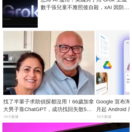
數千張兒童不雅照後自殺，xAI 因防護
失靈與不配合警方遭起訴
找了半輩子求助偵探都沒用！66歲加拿
Google 宣布淘汰 
大男子靠ChatGPT，成功找回失散50
月起 Android
年家人
AI/大數據
AI/大數據