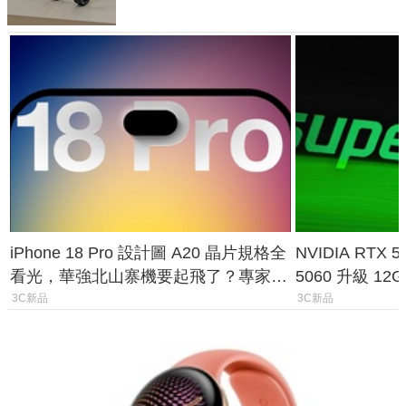
iPhone 18 Pro 設計圖 A20 晶片規格全
NVIDIA RTX
看光，華強北山寨機要起飛了？專家曝
5060 升級 1
山寨機無法復刻兩大關鍵
次規格終於不
3C新品
3C新品