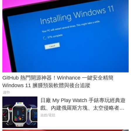
GitHub 熱門開源神器！Winhance 一鍵安全精簡
Windows 11 臃腫預裝軟體與後台追蹤
趨勢
日廠 My Play Watch 手錶專玩經典遊
戲、內建俄羅斯方塊、太空侵略者，
不過竟然不能連手機？
遊戲/電競