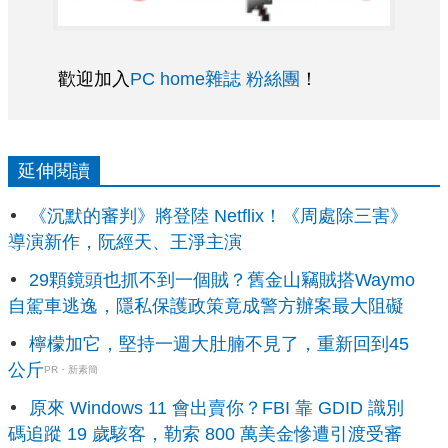
歡迎加入
PC home雜誌 粉絲團
！
延伸閱讀
《沉默的審判》將登陸 Netflix！《周處除三害》
導演新作，阮經天、王淨主演
29顆鏡頭也抓不到一個賊？舊金山竊賊搭Waymo
自駕車逃逸，隱私保護政策竟成警方辦案最大阻礙
檸檬加它，堅持一週大肚腩不見了，重新回到45
公斤
PR・新素簡
原來 Windows 11 會出賣你？FBI 靠 GDID 識別
碼追蹤 19 歲駭客，勒索 800 萬美金慘遭引渡受審