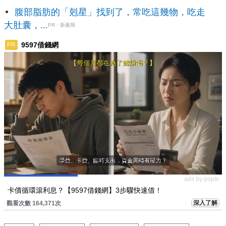
腹部脂肪的「剋星」找到了，常吃這幾物，吃走
大肚囊，...
PR・新素簡
9597借錢網
PR
ads by popIn
卡債循環滾利息？【9597借錢網】3步驟快速借！
深入了解
觀看次數 164,371次