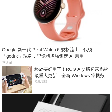
Google 新一代 Pixel Watch 5 規格流出！代號
「godric」現身，記憶體增強鎖定 AI 應用
3C新品
終於要好用了！ROG Ally 將迎來系統
級重大更新，全新 Windows 掌機殼模
式讓操作就像 Xbox 一樣順暢
遊戲/電競