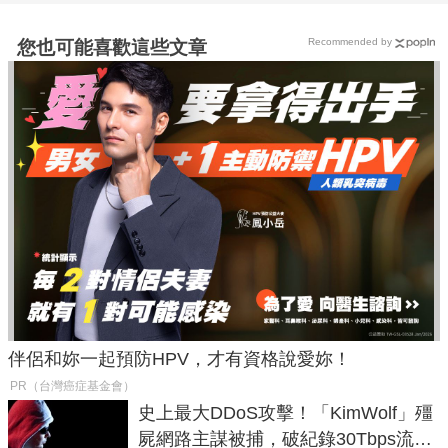
Recommended by
您也可能喜歡這些文章
伴侶和妳一起預防HPV，才有資格說愛妳！
PR（台灣癌症基金會）
史上最大DDoS攻擊！「KimWolf」殭
屍網路主謀被捕，破紀錄30Tbps流量