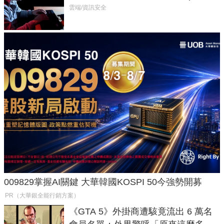
癱瘓全球！
雲端/資訊安全
009829掌握AI關鍵 大華韓國KOSPI 50今強勢開募
PR（大華銀全能行銷方案）
《GTA 5》外掛商遭駭竟流出 6 萬名