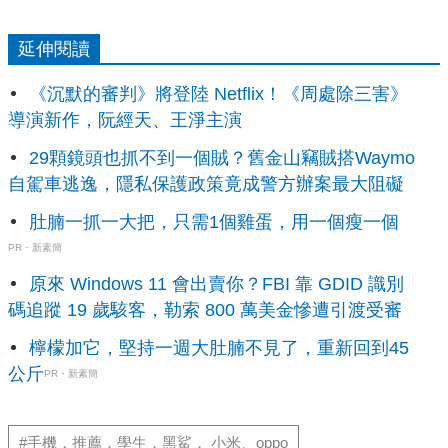
延伸閱讀
《沉默的審判》將登陸 Netflix！《周處除三害》
導演新作，阮經天、王淨主演
29顆鏡頭也抓不到一個賊？舊金山竊賊搭Waymo
自駕車逃逸，隱私保護政策竟成警方辦案最大阻礙
肚腩一抓一大把，只需1個雞蛋，用一個瘦一個
PR・新素簡
原來 Windows 11 會出賣你？FBI 靠 GDID 識別
碼追蹤 19 歲駭客，勒索 800 萬美金慘遭引渡受審
檸檬加它，堅持一週大肚腩不見了，重新回到45
公斤
PR・新素簡
#手機，推薦，學生，黑鯊， 小米、oppo