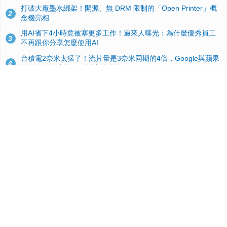
打破大廠墨水綁架！開源、無 DRM 限制的「Open Printer」概
2
念機亮相
用AI省下4小時竟被塞更多工作！過來人曝光：為什麼優秀員工
3
不再跟你分享怎麼使用AI
台積電2奈米太猛了！流片量是3奈米同期的4倍，Google與蘋果
4
搶首發、輝達與AMD排隊等產能
典藏界大地震！美國懷舊遊戲小店驚見 97 片未公開版《超級瑪
5
利歐兄弟》變體任天堂卡帶
GitHub 狂攬 4 萬星！Headroom 開源工具幫開發者省下 70 萬
6
美元 API 費，Token 消耗暴降 92%
蘋果 2026 款 Mac mini 規格爆料：M6 與 M5 Pro 異色搭檔登
7
場！容量或將 512GB 起跳
效能翻倍！PS6 硬體規格流出：跳過四代改用 AMD Zen 6c 混
8
合架構，4K 120fps 與全光追時代來臨
美國上半年 CD 銷量大增 16%：增速約為黑膠 7 倍，但購買者
9
有一半以上根本沒有播放器
諾貝爾獎推手也留不住！從 AlphaFold 團隊解體看 Google 的焦
10
慮：為何明星實驗室要為 Gemini 讓路？