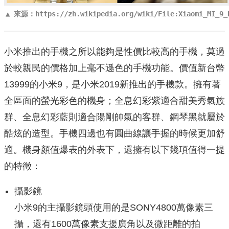
▲ 來源：https://zh.wikipedia.org/wiki/File:Xiaomi_MI_9_b
小米推出的手機之所以能夠是性價比較高的手機，莫過
於較親民的價格加上毫不遜色的手機功能。價值新台幣
13999的小米9，是小米2019新推出的手機款。擁有著
全區面的螢光彩色的機身；全息幻彩紫適合甜美秀氣族
群、全息幻彩藍則適合陽剛帥氣的客群、鋼琴黑就屬於
酷炫的造型。手機四邊也有圓曲線讓手握的時候更加舒
適。機身顏值爆表的外表下，還擁有以下幾項值得一提
的特徵：
攝影鏡
小米9的主攝影鏡頭使用的是SONY4800萬像素三
攝，還有1600萬像素支援廣角以及微距離的拍