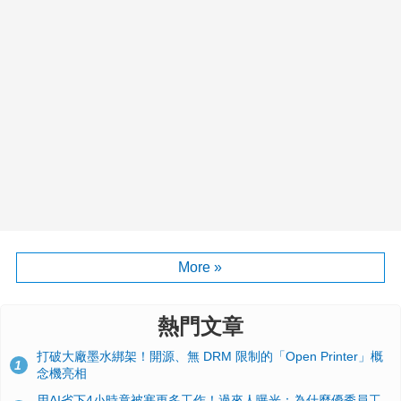
More »
熱門文章
打破大廠墨水綁架！開源、無 DRM 限制的「Open Printer」概
1
念機亮相
用AI省下4小時竟被塞更多工作！過來人曝光：為什麼優秀員工