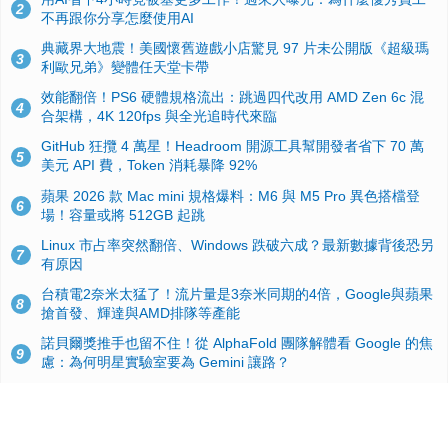
2
不再跟你分享怎麼使用AI
典藏界大地震！美國懷舊遊戲小店驚見 97 片未公開版《超級瑪
3
利歐兄弟》變體任天堂卡帶
效能翻倍！PS6 硬體規格流出：跳過四代改用 AMD Zen 6c 混
4
合架構，4K 120fps 與全光追時代來臨
GitHub 狂攬 4 萬星！Headroom 開源工具幫開發者省下 70 萬
5
美元 API 費，Token 消耗暴降 92%
蘋果 2026 款 Mac mini 規格爆料：M6 與 M5 Pro 異色搭檔登
6
場！容量或將 512GB 起跳
Linux 市占率突然翻倍、Windows 跌破六成？最新數據背後恐另
7
有原因
台積電2奈米太猛了！流片量是3奈米同期的4倍，Google與蘋果
8
搶首發、輝達與AMD排隊等產能
諾貝爾獎推手也留不住！從 AlphaFold 團隊解體看 Google 的焦
9
慮：為何明星實驗室要為 Gemini 讓路？
ASUS Pad 開賣！12.2 吋雙層 OLED、售價 19,900 元，指定電
10
信資費最低 0 元入手