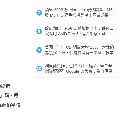
Token 消耗暴降 92%
蘋果 2026 款 Mac mini 規格爆料：M6
7
與 M5 Pro 異色搭檔登場！容量或將
512GB 起跳
效能翻倍！PS6 硬體規格流出：跳過四
8
代改用 AMD Zen 6c 混合架構，4K
120fps 與全光追時代來臨
美國上半年 CD 銷量大增 16%：增速約
9
為黑膠 7 倍，但購買者有一半以上根本
沒有播放器
諾貝爾獎推手也留不住！從 AlphaFold
10
團隊解體看 Google 的焦慮：為何明星
實驗室要為 Gemini 讓路？
騷擾情
照」騙，嚴
高顏值審核