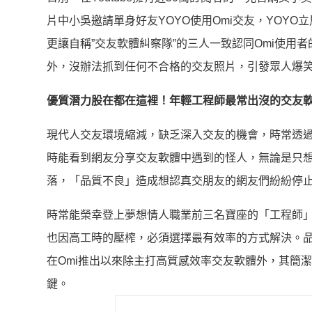
片中小吳邀請單身好友YOYO使用Omi交友，YOY
更讓自稱”交友軟體糾察隊”的三人一致認同Omi使用
外，沒辦法抓到任何不合格的交友照片，引發眾人爆笑
優質潛力股在都在這裡！年輕工程師最常出沒的交友
現代人交友環境縮減，缺乏深入交友的機會，時常透
時能看到網友分享交友軟體中遇到的怪人，無論是只
落，「品質不良」造成想認真交朋友的網友們紛紛停
時常能榮幸登上夢想情人職業前三名寶座的「工程師
也因高工時的壓榨，必須選擇最有效率的方式解決。品
在Omi推出以來除主打高質感效率交友軟體外，其簡
鍵。