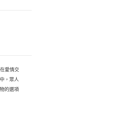
注在愛情交
片中，眾人
食物的選項