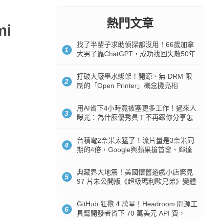
熱門文章
i
找了半輩子求助偵探都沒用！66歲加拿
1
大男子靠ChatGPT，成功找回失散50年
家人
打破大廠墨水綁架！開源、無 DRM 限
2
制的「Open Printer」概念機亮相
用AI省下4小時竟被塞更多工作！過來人
3
曝光：為什麼優秀員工不再跟你分享怎
麼使用AI
台積電2奈米太猛了！流片量是3奈米同
4
期的4倍，Google與蘋果搶首發、輝達
與AMD排隊等產能
典藏界大地震！美國懷舊遊戲小店驚見
5
97 片未公開版《超級瑪利歐兄弟》變體
任天堂卡帶
GitHub 狂攬 4 萬星！Headroom 開源工
6
具幫開發者省下 70 萬美元 API 費，