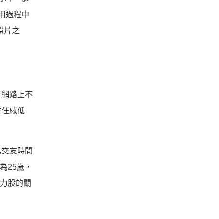
用過程中
照片之
，網路上不
信任感低
連交友時間
為25歲，
潛力股的關