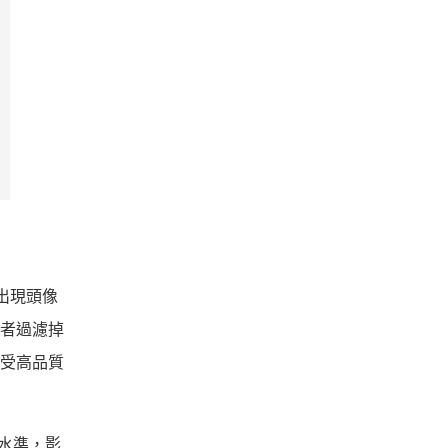
出現頭像
用者過濾掉
享受高品質
高水準，影