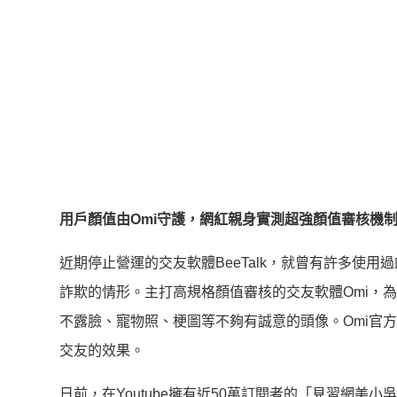
用戶顏值由Omi守護，網紅親身實測超強顏值審核機
近期停止營運的交友軟體BeeTalk，就曾有許多使
詐欺的情形。主打高規格顏值審核的交友軟體Omi，
不露臉、寵物照、梗圖等不夠有誠意的頭像。Omi官
交友的效果。
日前，在Youtube擁有近50萬訂閱者的「見習網美