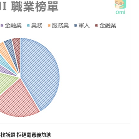
找話題 拒絕毫意義尬聊