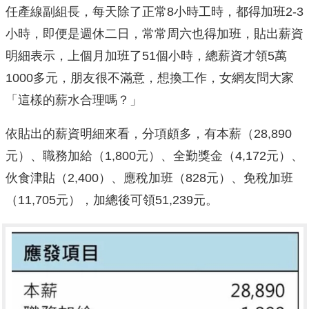
任產線副組長，每天除了正常8小時工時，都得加班2-3
小時，即便是週休二日，常常周六也得加班，貼出薪資
明細表示，上個月加班了51個小時，總薪資才領5萬
1000多元，朋友很不滿意，想換工作，女網友問大家
「這樣的薪水合理嗎？」
依貼出的薪資明細來看，分項頗多，有本薪（28,890
元）、職務加給（1,800元）、全勤獎金（4,172元）、
伙食津貼（2,400）、應稅加班（828元）、免稅加班
（11,705元），加總後可領51,239元。