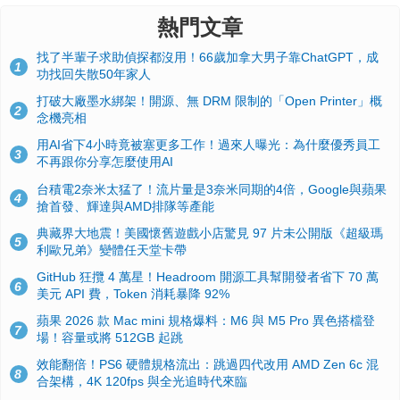
熱門文章
找了半輩子求助偵探都沒用！66歲加拿大男子靠ChatGPT，成
1
功找回失散50年家人
打破大廠墨水綁架！開源、無 DRM 限制的「Open Printer」概
2
念機亮相
用AI省下4小時竟被塞更多工作！過來人曝光：為什麼優秀員工
3
不再跟你分享怎麼使用AI
台積電2奈米太猛了！流片量是3奈米同期的4倍，Google與蘋果
4
搶首發、輝達與AMD排隊等產能
典藏界大地震！美國懷舊遊戲小店驚見 97 片未公開版《超級瑪
5
利歐兄弟》變體任天堂卡帶
GitHub 狂攬 4 萬星！Headroom 開源工具幫開發者省下 70 萬
6
美元 API 費，Token 消耗暴降 92%
蘋果 2026 款 Mac mini 規格爆料：M6 與 M5 Pro 異色搭檔登
7
場！容量或將 512GB 起跳
效能翻倍！PS6 硬體規格流出：跳過四代改用 AMD Zen 6c 混
8
合架構，4K 120fps 與全光追時代來臨