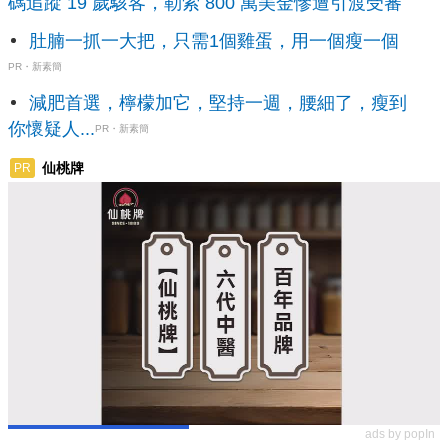
碼追蹤 19 歲駭客，勒索 800 萬美金慘遭引渡受審
肚腩一抓一大把，只需1個雞蛋，用一個瘦一個
PR・新素簡
減肥首選，檸檬加它，堅持一週，腰細了，瘦到
你懷疑人...
PR・新素簡
仙桃牌
PR
ads by popIn