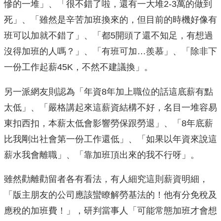
慘的一堆」、「很不錯了啦，還有一大堆2-3萬的做到
死」、「雖然是辛苦加班換來的，但目前的時機好像有
班可以加就不錯了」、「都5開頭了還不知足，有想過
沒得加班的人嗎？」、「有班可加…羨慕」、「除非下
一份工作起薪45K，不然不建議換」。
另一派網友則認為「年資8年加上職位的話這底薪有點
太低」、「嚴格講起來這薪資結構不好，名目一堆容易
東扣西扣，本薪太低會影響勞保跟勞退」、「8年底薪
比我剛出社會第一份工作還低」、「如果以年資來說這
薪水我會離職」、「靠加班頂出來的我不行呀」。
雖然勸離勸留者各有看法，有人細究這則薪資明細，
「版主朋友的公司應該蠻瞭解勞基法的！他有分免稅及
應稅的加班費！」，研判當事人「可能常態加班才會想