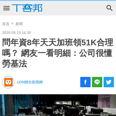
首頁
新聞
2020.09.19 16:30
問年資8年天天加班領51K合理
嗎？ 網友一看明細：公司很懂
勞基法
UDN聯合新聞網