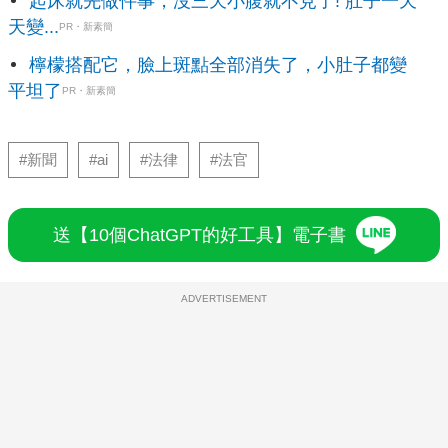
起床就先做件事，沒三天小腹就不見了! 肚子一天
天變...
PR・新素簡
檸檬搭配它，臉上斑點全部消失了，小肚子都變
平坦了
PR・新素簡
#新聞
#ai
#法律
#法官
送【10個ChatGPT的好工具】電子書
ADVERTISEMENT