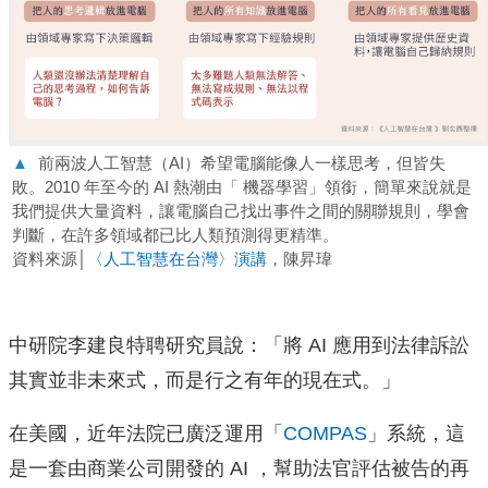
▲
前兩波人工智慧（AI）希望電腦能像人一樣思考，但皆失
敗。2010 年至今的 AI 熱潮由「 機器學習」領銜，簡單來說就是
我們提供大量資料，讓電腦自己找出事件之間的關聯規則，學會
判斷，在許多領域都已比人類預測得更精準。
資料來源│
〈人工智慧在台灣〉演講
，陳昇瑋
中研院李建良特聘研究員說：「將 AI 應用到法律訴訟
其實並非未來式，而是行之有年的現在式。」
在美國，近年法院已廣泛運用「
COMPAS
」系統，這
是一套由商業公司開發的 AI ，幫助法官評估被告的再