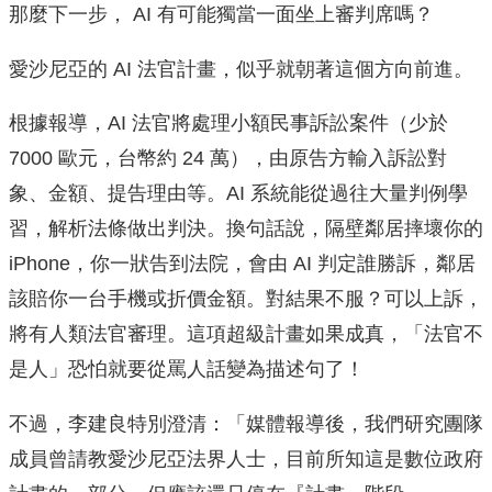
那麼下一步， AI 有可能獨當一面坐上審判席嗎？
愛沙尼亞的 AI 法官計畫，似乎就朝著這個方向前進。
根據報導，AI 法官將處理小額民事訴訟案件（少於
7000 歐元，台幣約 24 萬），由原告方輸入訴訟對
象、金額、提告理由等。AI 系統能從過往大量判例學
習，解析法條做出判決。換句話說，隔壁鄰居摔壞你的
iPhone，你一狀告到法院，會由 AI 判定誰勝訴，鄰居
該賠你一台手機或折價金額。對結果不服？可以上訴，
將有人類法官審理。這項超級計畫如果成真，「法官不
是人」恐怕就要從罵人話變為描述句了！
不過，李建良特別澄清：「媒體報導後，我們研究團隊
成員曾請教愛沙尼亞法界人士，目前所知這是數位政府