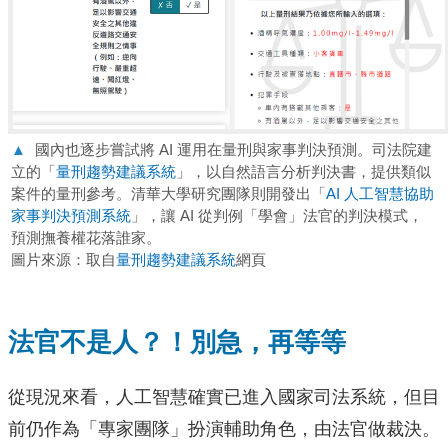
▲
國內也逐步嘗試將 AI 運用在量刑與家事判決預測。司法院建
立的「
量刑趨勢建議系統
」，以自然語言分析判決書，提供類似
案件的量刑參考。清華大學研究團隊則開發出「
AI 人工智慧協助
家事判決預測系統
」，讓 AI 從判例「學會」法官的判決模式，
預測撫養權花落誰家。
圖片來源：取自
量刑趨勢建議系統
網頁
法官不是人？！別急，再等等
從現況來看，人工智慧確實已進入國家司法系統，但目
前仍作為「專家團隊」扮演輔助角色，由法官做裁決。