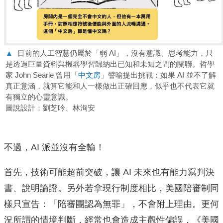
▲
目前的人工智慧仍屬於「弱 AI」，沒有意識、思考能力，只
是透過巨量資料與機器學習歸納出已知和未知之間的關聯。哲學
家 John Searle 曾用「
中文房
」譬喻提出挑戰：如果 AI 並不了解
真正意涵，就算它能和人一樣做出正確回應，似乎也不代表它就
有獨立的心靈意識。
圖說設計：劉芝吟、林洵安
不過，AI 派並沒有全輸！
首先，技術可能超前突破，讓 AI 未來也有能力寫判決
書、說明論證。另外若拿現行制度相比，美國陪審制同
樣只宣告：「陪審團認為無罪」，不會附上理由。更何
況所謂的情境判斷，經常也會造成主觀性偏誤，《美國