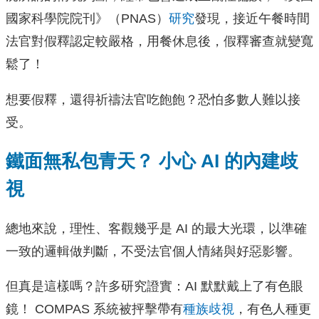
國家科學院院刊》（PNAS）
研究
發現，接近午餐時間
法官對假釋認定較嚴格，用餐休息後，假釋審查就變寬
鬆了！
想要假釋，還得祈禱法官吃飽飽？恐怕多數人難以接
受。
鐵面無私包青天？ 小心 AI 的內建歧
視
總地來說，理性、客觀幾乎是 AI 的最大光環，以準確
一致的邏輯做判斷，不受法官個人情緒與好惡影響。
但真是這樣嗎？許多研究證實：AI 默默戴上了有色眼
鏡！ COMPAS 系統被抨擊帶有
種族歧視
，有色人種更