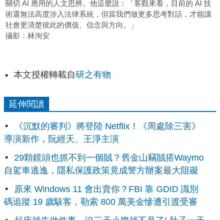
關切 AI 應用的人文思辨。他這麼說：「客觀來看，目前的 AI 技
術還無法高度涉入法律系統，但當我們做更多思考對話，才能讓
社會更清楚彼此的價值、信念與方向。」
攝影：林洵安
本文授權轉載自
研之有物
延伸閱讀
《沉默的審判》將登陸 Netflix！《周處除三害》
導演新作，阮經天、王淨主演
29顆鏡頭也抓不到一個賊？舊金山竊賊搭Waymo
自駕車逃逸，隱私保護政策竟成警方辦案最大阻礙
原來 Windows 11 會出賣你？FBI 靠 GDID 識別
碼追蹤 19 歲駭客，勒索 800 萬美金慘遭引渡受審