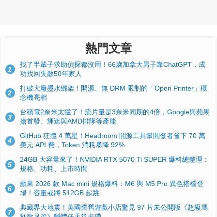
熱門文章
找了半輩子求助偵探都沒用！66歲加拿大男子靠ChatGPT，成
1
功找回失散50年家人
打破大廠墨水綁架！開源、無 DRM 限制的「Open Printer」概
2
念機亮相
台積電2奈米太猛了！流片量是3奈米同期的4倍，Google與蘋果
3
搶首發、輝達與AMD排隊等產能
GitHub 狂攬 4 萬星！Headroom 開源工具幫開發者省下 70 萬
4
美元 API 費，Token 消耗暴降 92%
24GB 大容量來了！NVIDIA RTX 5070 Ti SUPER 爆料總整理：
5
規格、功耗、上市時間
蘋果 2026 款 Mac mini 規格爆料：M6 與 M5 Pro 異色搭檔登
6
場！容量或將 512GB 起跳
典藏界大地震！美國懷舊遊戲小店驚見 97 片未公開版《超級瑪
7
利歐兄弟》變體任天堂卡帶