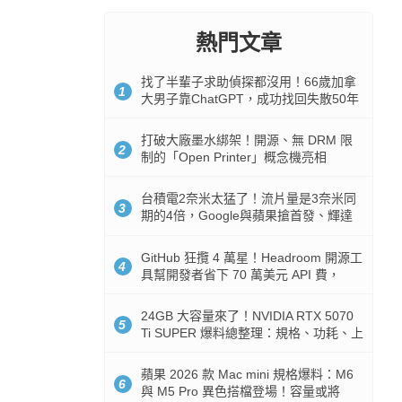
熱門文章
找了半輩子求助偵探都沒用！66歲加拿
1
大男子靠ChatGPT，成功找回失散50年
家人
打破大廠墨水綁架！開源、無 DRM 限
2
制的「Open Printer」概念機亮相
台積電2奈米太猛了！流片量是3奈米同
3
期的4倍，Google與蘋果搶首發、輝達
與AMD排隊等產能
GitHub 狂攬 4 萬星！Headroom 開源工
4
具幫開發者省下 70 萬美元 API 費，
Token 消耗暴降 92%
24GB 大容量來了！NVIDIA RTX 5070
5
Ti SUPER 爆料總整理：規格、功耗、上
市時間
蘋果 2026 款 Mac mini 規格爆料：M6
6
與 M5 Pro 異色搭檔登場！容量或將