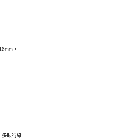
6mm，
％，多執行緒