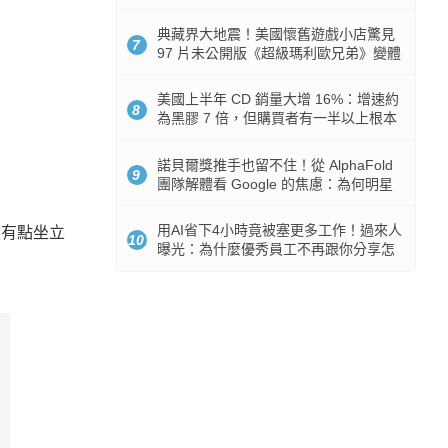
512GB 起跳
典藏界大地震！美國懷舊遊戲小店驚見
7
97 片未公開版《超級瑪利歐兄弟》變體
任天堂卡帶
美國上半年 CD 銷量大增 16%：增速約
8
為黑膠 7 倍，但購買者有一半以上根本
沒有播放器
諾貝爾獎推手也留不住！從 AlphaFold
9
團隊解體看 Google 的焦慮：為何明星
實驗室要為 Gemini 讓路？
用AI省下4小時竟被塞更多工作！過來人
然有點坐立
10
曝光：為什麼優秀員工不再跟你分享怎
麼使用AI