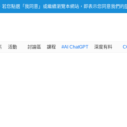
，若您點選「我同意」或繼續瀏覽本網站，即表示您同意我們的
片
活動
討論區
課程
#AI ChatGPT
深度有料
C