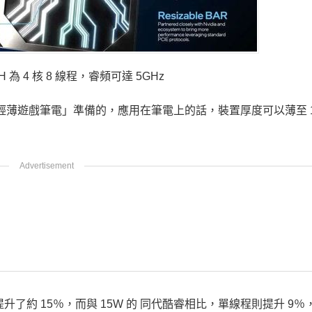
 為 4 核 8 線程，睿頻可達 5GHz
、輕薄遊戲筆電」準備的，應用在筆電上的話，裝置厚度可以薄至 1
提升了約 15％，而與 15W 的 同代酷睿相比，單線程則提升 9